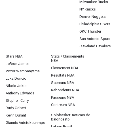
Milwaukee Bucks
NY Knicks
Denver Nuggets
Philadelphia Sixers
OKC Thunder
San Antonio Spurs
Cleveland Cavaliers
Stars NBA
Stats / Classements
NBA
LeBron James
Classement NBA
Victor Wembanyama
Résultats NBA
Luka Doncic
Scoreurs NBA
Nikola Jokic
Rebondeurs NBA
Anthony Edwards
Passeurs NBA
Stephen Curry
Contreurs NBA
Rudy Gobert
Solobasket: noticias de
Kevin Durant
baloncesto
Giannis Antetokounmpo
Lakers Brasil