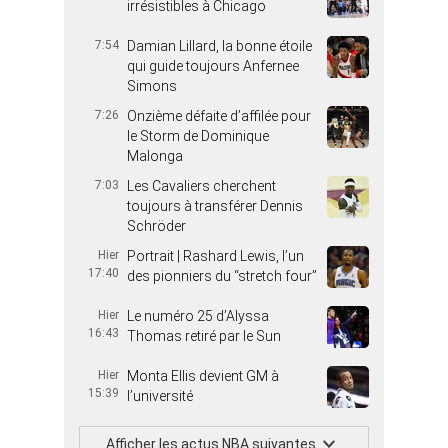
irrésistibles à Chicago
7:54
Damian Lillard, la bonne étoile
qui guide toujours Anfernee
Simons
7:26
Onzième défaite d’affilée pour
le Storm de Dominique
Malonga
7:03
Les Cavaliers cherchent
toujours à transférer Dennis
Schröder
Hier
Portrait | Rashard Lewis, l’un
17:40
des pionniers du “stretch four”
Hier
Le numéro 25 d’Alyssa
16:43
Thomas retiré par le Sun
Hier
Monta Ellis devient GM à
15:39
l’université
Afficher les actus NBA suivantes