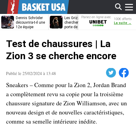
Affi
Pariez en ligne avec
Dennis Schröder
Les Grizzlies
Dwane Casey
100€ offerts
Unibet
découvrira-t-il une
cherchent déjà une
bientôt coach
La suite →
12e équipe
porte de sortie
Rome ?
différente ?
pour D’Angelo
le
Russell
Test de chaussures | La
men
Zion 3 se cherche encore
Twitter
Facebook
Publié le 25/02/2024 à 13:48
Sneakers – Comme pour la Zion 2, Jordan Brand
a complètement revu sa copie pour la troisième
chaussure signature de Zion Williamson, avec un
nouveau design et de nouvelles caractéristiques,
comme sa semelle intérieure inédite.