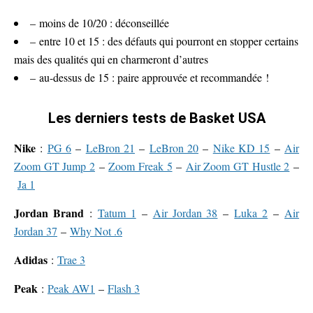
– moins de 10/20 : déconseillée
– entre 10 et 15 : des défauts qui pourront en stopper certains
mais des qualités qui en charmeront d’autres
– au-dessus de 15 : paire approuvée et recommandée !
Les derniers tests de Basket USA
Nike
:
PG 6
–
LeBron 21
–
LeBron 20
–
Nike KD 15
–
Air
Zoom GT Jump 2
–
Zoom Freak 5
–
Air Zoom GT Hustle 2
–
Ja 1
Jordan Brand
:
Tatum 1
–
Air Jordan 38
–
Luka 2
–
Air
Jordan 37
–
Why Not .6
Adidas
:
Trae 3
Peak
:
Peak AW1
–
Flash 3