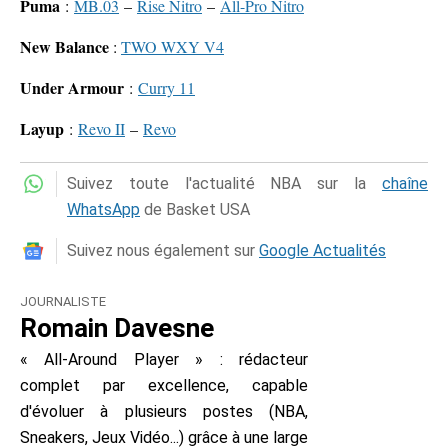
Puma
:
MB.03
–
Rise Nitro
–
All-Pro Nitro
New Balance
:
TWO WXY V4
Under Armour
:
Curry 11
Layup
:
Revo II
–
Revo
Suivez toute l'actualité NBA sur la
chaîne
WhatsApp
de Basket USA
Suivez nous également sur
Google Actualités
JOURNALISTE
Romain Davesne
« All-Around Player » : rédacteur
complet par excellence, capable
d'évoluer à plusieurs postes (NBA,
Sneakers, Jeux Vidéo...) grâce à une large