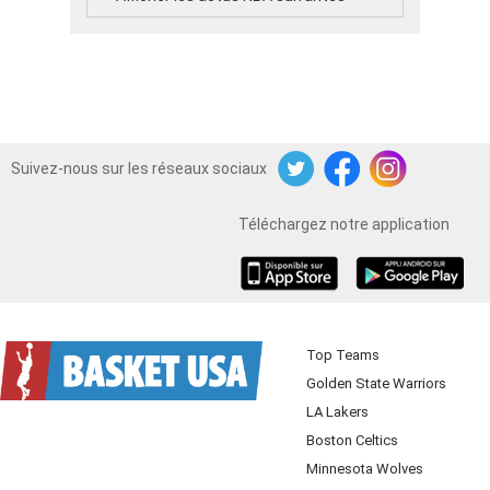
Suivez-nous sur les réseaux sociaux
Twitter
Facebook
Instagram
Téléchargez notre application
iOS
Android
Top Teams
Golden State Warriors
LA Lakers
Boston Celtics
Minnesota Wolves