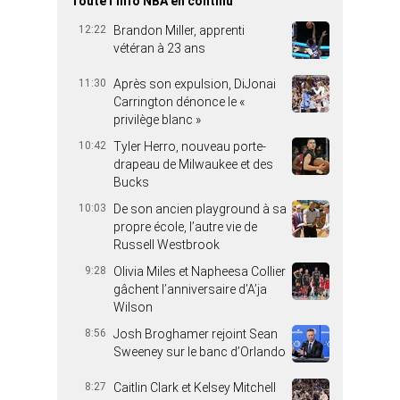
Toute l’info NBA en continu
12:22
Brandon Miller, apprenti
vétéran à 23 ans
11:30
Après son expulsion, DiJonai
Carrington dénonce le «
privilège blanc »
10:42
Tyler Herro, nouveau porte-
drapeau de Milwaukee et des
Bucks
10:03
De son ancien playground à sa
propre école, l’autre vie de
Russell Westbrook
9:28
Olivia Miles et Napheesa Collier
gâchent l’anniversaire d’A’ja
Wilson
8:56
Josh Broghamer rejoint Sean
Sweeney sur le banc d’Orlando
8:27
Caitlin Clark et Kelsey Mitchell