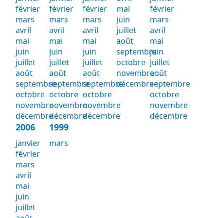
février
février
février
mai
février
mars
mars
mars
juin
mars
avril
avril
avril
juillet
avril
mai
mai
mai
août
mai
juin
juin
juin
septembre
juin
juillet
juillet
juillet
octobre
juillet
août
août
août
novembre
août
septembre
septembre
septembre
décembre
septembre
octobre
octobre
octobre
octobre
novembre
novembre
novembre
novembre
décembre
décembre
décembre
décembre
2006
1999
janvier
mars
février
mars
avril
mai
juin
juillet