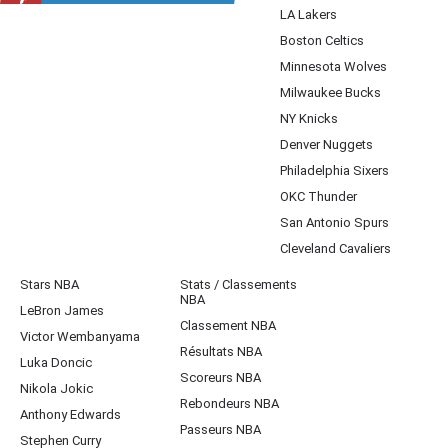
LA Lakers
Boston Celtics
Minnesota Wolves
Milwaukee Bucks
NY Knicks
Denver Nuggets
Philadelphia Sixers
OKC Thunder
San Antonio Spurs
Cleveland Cavaliers
Stars NBA
Stats / Classements
NBA
LeBron James
Classement NBA
Victor Wembanyama
Résultats NBA
Luka Doncic
Scoreurs NBA
Nikola Jokic
Rebondeurs NBA
Anthony Edwards
Passeurs NBA
Stephen Curry