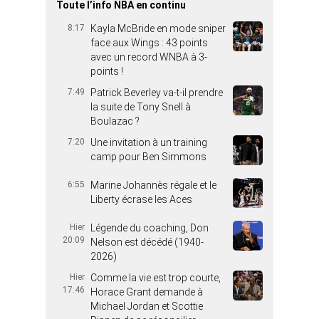
Toute l’info NBA en continu
8:17
Kayla McBride en mode sniper
face aux Wings : 43 points
avec un record WNBA à 3-
points !
7:49
Patrick Beverley va-t-il prendre
la suite de Tony Snell à
Boulazac ?
7:20
Une invitation à un training
camp pour Ben Simmons
6:55
Marine Johannès régale et le
Liberty écrase les Aces
Hier
Légende du coaching, Don
20:09
Nelson est décédé (1940-
2026)
Hier
Comme la vie est trop courte,
17:46
Horace Grant demande à
Michael Jordan et Scottie