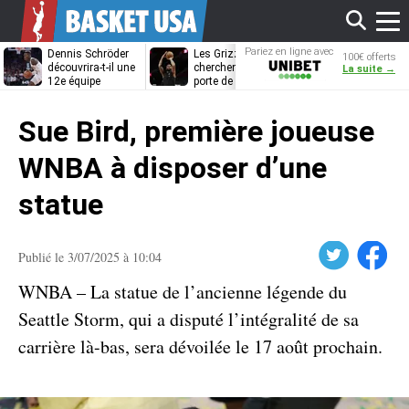
Affi
Pariez en ligne avec
Dennis Schröder
Les Grizzlies
Dwane Casey
100€ offerts
Unibet
découvrira-t-il une
cherchent déjà une
bientôt coach
La suite →
12e équipe
porte de sortie
Rome ?
différente ?
pour D’Angelo
le
Russell
Sue Bird, première joueuse
men
WNBA à disposer d’une
statue
Twitter
Facebook
Publié le 3/07/2025 à 10:04
WNBA – La statue de l’ancienne légende du
Seattle Storm, qui a disputé l’intégralité de sa
carrière là-bas, sera dévoilée le 17 août prochain.