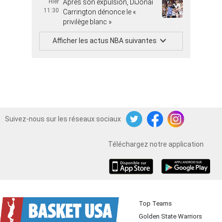
Hier
Après son expulsion, DiJonai
11:30
Carrington dénonce le «
privilège blanc »
Afficher les actus NBA suivantes
Suivez-nous sur les réseaux sociaux
Twitter
Facebook
Instagram
Téléchargez notre application
iOS
Android
Top Teams
Golden State Warriors