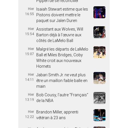
Pippen de se réconcilier
Hier
Isaiah Stewart estime que les
16:55
Pistons doivent mettre le
paquet sur Jalen Duren
Hier
Assistant aux Wolves, Will
15:54
Barton déjà à l’œuvre aux
côtés de LaMelo Ball
Hier
Malgré les départs de LaMelo
15:07
Ball et Miles Bridges, Coby
White croit aux nouveaux
Hornets
Hier
Jabari Smith Jr. ne veut plus
14:11
être un maillon faible balle en
main
Hier
Bob Cousy, l’autre “Français”
13:19
de la NBA
Hier
Brandon Miller, apprenti
12:22
vétéran à 23 ans