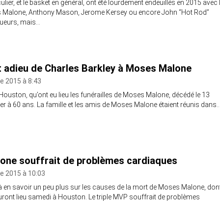
ulier, et le basket en général, ont été lourdement endeuillés en 2015 avec 
 Malone, Anthony Mason, Jerome Kersey ou encore John “Hot Rod”
oueurs, mais…
 adieu de Charles Barkley à Moses Malone
e 2015 à 8:43
Houston, qu’ont eu lieu les funérailles de Moses Malone, décédé le 13
er à 60 ans. La famille et les amis de Moses Malone étaient réunis dans
one souffrait de problèmes cardiaques
e 2015 à 10:03
n savoir un peu plus sur les causes de la mort de Moses Malone, don
auront lieu samedi à Houston. Le triple MVP souffrait de problèmes