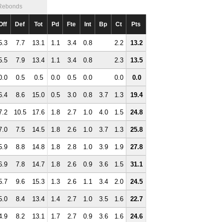
Rebonds
Off
Def
Tot
Pd
Fte
Int
Bp
Ct
Pts
5.3
7.7
13.1
1.1
3.4
0.8
2.2
13.2
5.5
7.9
13.4
1.1
3.4
0.8
2.3
13.5
0.0
0.5
0.5
0.0
0.5
0.0
0.0
0.0
6.4
8.6
15.0
0.5
3.0
0.8
3.7
1.3
19.4
7.2
10.5
17.6
1.8
2.7
1.0
4.0
1.5
24.8
7.0
7.5
14.5
1.8
2.6
1.0
3.7
1.3
25.8
5.9
8.8
14.8
1.8
2.8
1.0
3.9
1.9
27.8
6.9
7.8
14.7
1.8
2.6
0.9
3.6
1.5
31.1
5.7
9.6
15.3
1.3
2.6
1.1
3.4
2.0
24.5
5.0
8.4
13.4
1.4
2.7
1.0
3.5
1.6
22.7
4.9
8.2
13.1
1.7
2.7
0.9
3.6
1.6
24.6