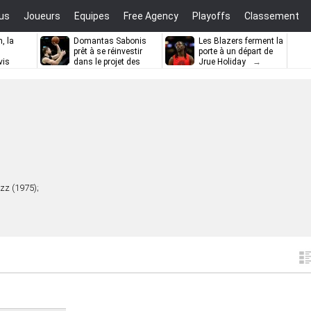
us
Joueurs
Equipes
Free Agency
Playoffs
Classement
, la
Domantas Sabonis
Les Blazers ferment la
prêt à se réinvestir
porte à un départ de
vis
dans le projet des
Jrue Holiday
Kings ?
zz (1975);