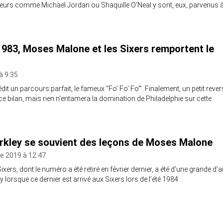
teurs comme Michael Jordan ou Shaquille O’Neal y sont, eux, parvenus 
1983, Moses Malone et les Sixers remportent le
à 9:35
édit un parcours parfait, le fameux “Fo’ Fo’ Fo'”. Finalement, un petit rever
ce bilan, mais rien n’entamera la domination de Philadelphie sur cette
rkley se souvient des leçons de Moses Malone
e 2019 à 12:47
xers, dont le numéro a été retiré en février dernier, a été d’une grande d’a
 lorsque ce dernier est arrivé aux Sixers lors de l’été 1984.