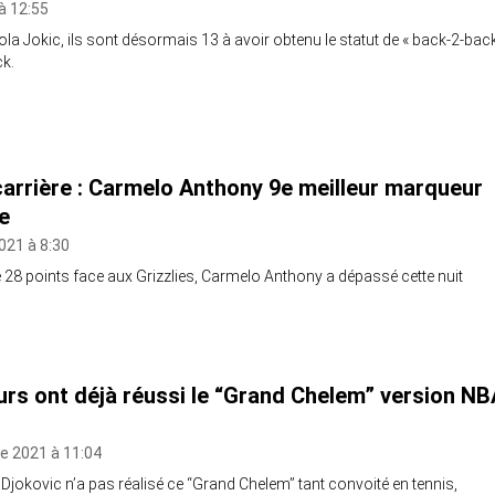
à 12:55
a Jokic, ils sont désormais 13 à avoir obtenu le statut de « back-2-bac
k.
carrière : Carmelo Anthony 9e meilleur marqueur
re
021 à 8:30
 28 points face aux Grizzlies, Carmelo Anthony a dépassé cette nuit
urs ont déjà réussi le “Grand Chelem” version NB
e 2021 à 11:04
jokovic n’a pas réalisé ce “Grand Chelem” tant convoité en tennis,