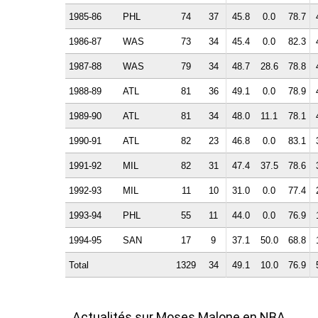
1985-86
PHL
74
37
45.8
0.0
78.7
1986-87
WAS
73
34
45.4
0.0
82.3
1987-88
WAS
79
34
48.7
28.6
78.8
1988-89
ATL
81
36
49.1
0.0
78.9
1989-90
ATL
81
34
48.0
11.1
78.1
1990-91
ATL
82
23
46.8
0.0
83.1
1991-92
MIL
82
31
47.4
37.5
78.6
1992-93
MIL
11
10
31.0
0.0
77.4
1993-94
PHL
55
11
44.0
0.0
76.9
1994-95
SAN
17
9
37.1
50.0
68.8
Total
1329
34
49.1
10.0
76.9
Actualités sur Moses Malone en NBA