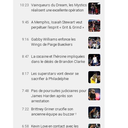
Vainqueurs du Dream, les Mystics
10:23
réalisent une excellente opération
A Memphis, Isaiah Stewart veut
9:45
perpétuer l’esprit « Grit & Grind »
Gabby Williams enfonce les
9:16
Wings de Paige Bueckers
La cocaïne et l’héroïne impliquées
8:47
dans le décès de Brandon Clarke
Les superstars vont devoir se
8:17
sacrifier à Philadelphie
Pas de poursuites judiciaires pour
7:48
James Harden après son
arrestation
Brittney Griner crucifie son
7:22
ancienne équipe au buzzer !
Kevin Love en contact avec les
6:58