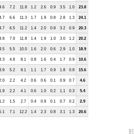
4.6
7.2
11.8
1.2
2.6
0.9
3.5
1.0
23.8
4.7
6.6
11.3
1.7
1.9
0.8
2.8
1.3
24.1
4.7
6.5
11.2
1.4
2.0
0.8
3.2
0.9
20.3
4.8
7.0
11.8
1.4
1.9
1.0
3.0
1.2
20.2
4.5
5.5
10.0
1.6
2.0
0.6
2.9
1.0
18.9
3.3
4.8
8.1
0.8
1.6
0.4
1.7
0.9
10.6
3.9
5.2
9.1
1.1
1.7
0.9
1.8
0.8
15.6
2.0
2.2
4.2
0.6
0.6
0.1
0.9
0.7
4.6
1.9
2.2
4.1
0.6
1.0
0.2
1.1
0.3
5.4
1.2
1.5
2.7
0.4
0.9
0.1
0.7
0.2
2.9
5.1
7.1
12.2
1.4
2.3
0.8
3.1
1.3
20.6