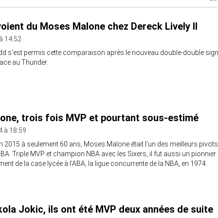
oient du Moses Malone chez Dereck Lively II
à 14:52
d s’est permis cette comparaison après le nouveau double-double sig
face au Thunder.
ne, trois fois MVP et pourtant sous-estimé
4 à 18:59
 2015 à seulement 60 ans, Moses Malone était l’un des meilleurs pivots
 NBA. Triple MVP et champion NBA avec les Sixers, il fut aussi un pionnier
ent de la case lycée à l’ABA, la ligue concurrente de la NBA, en 1974.
la Jokic, ils ont été MVP deux années de suite