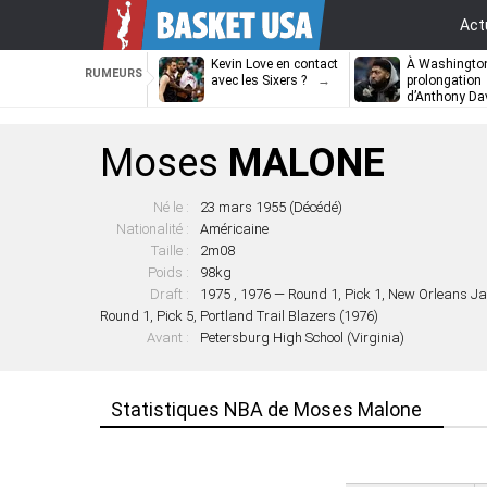
Act
Kevin Love en contact
À Washington
RUMEURS
avec les Sixers ?
prolongation
d’Anthony Da
attendra
Moses
MALONE
Né le :
23 mars 1955 (Décédé)
Nationalité :
Américaine
Taille :
2m08
Poids :
98kg
Draft :
1975 , 1976 — Round 1, Pick 1, New Orleans Ja
Round 1, Pick 5, Portland Trail Blazers (1976)
Avant :
Petersburg High School (Virginia)
Statistiques NBA de Moses Malone