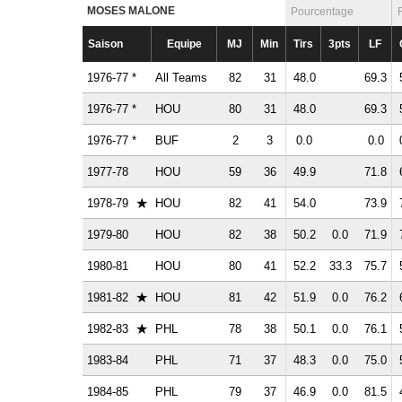
MOSES MALONE
Pourcentage
Saison
Equipe
MJ
Min
Tirs
3pts
LF
1976-77 *
All Teams
82
31
48.0
69.3
1976-77 *
HOU
80
31
48.0
69.3
1976-77 *
BUF
2
3
0.0
0.0
1977-78
HOU
59
36
49.9
71.8
★
1978-79
HOU
82
41
54.0
73.9
1979-80
HOU
82
38
50.2
0.0
71.9
1980-81
HOU
80
41
52.2
33.3
75.7
★
1981-82
HOU
81
42
51.9
0.0
76.2
★
1982-83
PHL
78
38
50.1
0.0
76.1
1983-84
PHL
71
37
48.3
0.0
75.0
1984-85
PHL
79
37
46.9
0.0
81.5