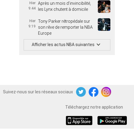
Hier
Après un mois d’invincibilité,
9:44
les Lynx chutent à domicile
Hier
Tony Parker rétropédale sur
9:19
son rêve de remporter la NBA
Europe
Afficher les actus NBA suivantes
Suivez-nous sur les réseaux sociaux
Twitter
Facebook
Instagram
Téléchargez notre application
iOS
Android