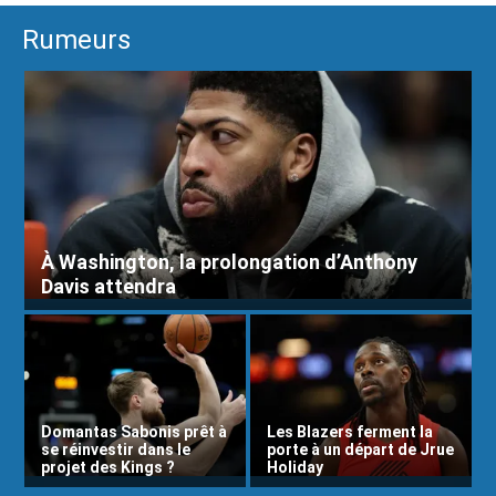
Rumeurs
À Washington, la prolongation d’Anthony
Davis attendra
Domantas Sabonis prêt à
Les Blazers ferment la
se réinvestir dans le
porte à un départ de Jrue
projet des Kings ?
Holiday