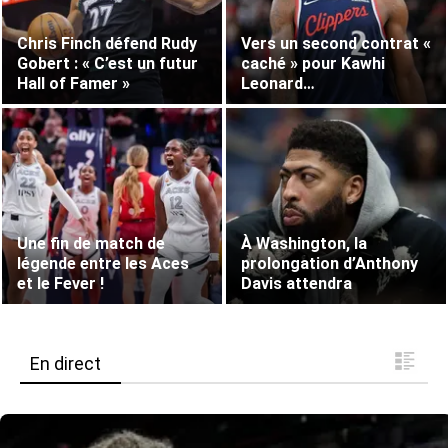
Chris Finch défend Rudy
Vers un second contrat «
Gobert : « C’est un futur
caché » pour Kawhi
Hall of Famer »
Leonard…
Une fin de match de
À Washington, la
légende entre les Aces
prolongation d’Anthony
et le Fever !
Davis attendra
En direct