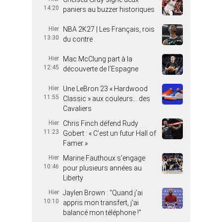
14:20
paniers au buzzer historiques
Hier
NBA 2K27 | Les Français, rois
13:30
du contre
Hier
Mac McClung part à la
12:45
découverte de l’Espagne
Hier
Une LeBron 23 « Hardwood
11:55
Classic » aux couleurs… des
Cavaliers
Hier
Chris Finch défend Rudy
11:23
Gobert : « C’est un futur Hall of
Famer »
Hier
Marine Fauthoux s’engage
10:46
pour plusieurs années au
Liberty
Hier
Jaylen Brown : “Quand j’ai
10:10
appris mon transfert, j’ai
balancé mon téléphone !”