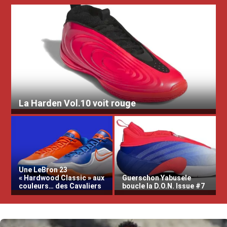
La Harden Vol.10 voit rouge
Une LeBron 23
« Hardwood Classic » aux
Guerschon Yabusele
couleurs… des Cavaliers
boucle la D.O.N. Issue #7