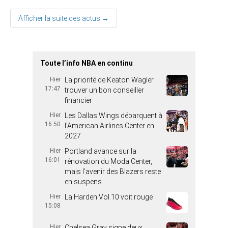
Afficher la suite des actus →
Toute l’info NBA en continu
Hier
La priorité de Keaton Wagler :
17:47
trouver un bon conseiller
financier
Hier
Les Dallas Wings débarquent à
16:50
l’American Airlines Center en
2027
Hier
Portland avance sur la
16:01
rénovation du Moda Center,
mais l’avenir des Blazers reste
en suspens
Hier
La Harden Vol.10 voit rouge
15:08
Hier
Chelsea Gray signe deux