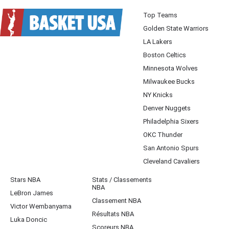
Top Teams
Golden State Warriors
LA Lakers
Boston Celtics
Minnesota Wolves
Milwaukee Bucks
NY Knicks
Denver Nuggets
Philadelphia Sixers
OKC Thunder
San Antonio Spurs
Cleveland Cavaliers
Stars NBA
Stats / Classements
NBA
LeBron James
Classement NBA
Victor Wembanyama
Résultats NBA
Luka Doncic
Scoreurs NBA