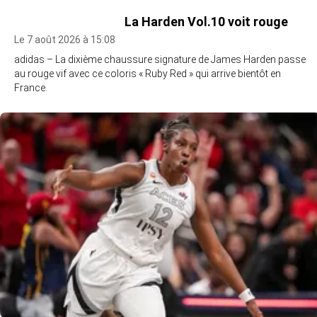
La Harden Vol.10 voit rouge
Le 7 août 2026 à 15:08
adidas – La dixième chaussure signature de James Harden passe
au rouge vif avec ce coloris « Ruby Red » qui arrive bientôt en
France.