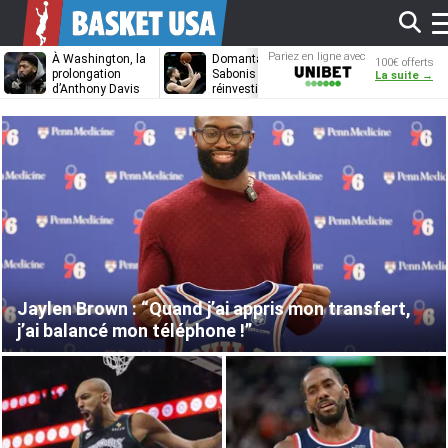
Af
Pariez en ligne avec
À Washington, la
Domantas
Les Blazers
100€ offerts
Unibet
prolongation
Sabonis prêt à se
ferment la por
La suite →
d’Anthony Davis
réinvestir dans le
un départ de 
attendra
projet des Kings ?
Holiday
l
m
Jaylen Brown : “Quand j’ai appris mon transfert,
j’ai balancé mon téléphone !”