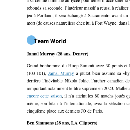
à sa cellule familiale au lycée pour tenter d’accrocher 
rebonds sa seconde, l’intérieur massif a réussi à réalis
jeu à Portland, il sera échangé à Sacramento, avant un r
mort (de causes naturelles) chez lui à Fort Wayne, dans
Team World
Jamal Murray (28 ans, Denver)
Grand bonhomme du Hoop Summit avec 30 points et le t
(103-101),
Jamal Murray
a plutôt bien assumé sa «hy
derrière l’inévitable Nikola Jokic, l’archer canadien 
remportant notamment le titre suprême en 2023. Malheure
encore cette saison
, il n’a atteint les 80 matchs joués
même, son bilan à l’internationale, avec la sélection
cinquième place aux derniers JO de Paris.
Ben Simmons (28 ans, LA Clippers)