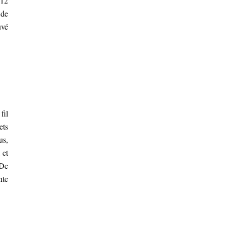
 12
 de
uvé
fil
ets
us,
 et
 De
nte