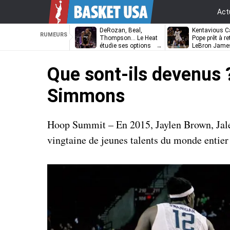
Act
DeRozan, Beal,
Kentavious Ca
RUMEURS
Thompson… Le Heat
Pope prêt à re
étudie ses options
LeBron Jame
Philadelphie ?
Que sont-ils devenus
Simmons
Hoop Summit – En 2015, Jaylen Brown, Jal
vingtaine de jeunes talents du monde entier 