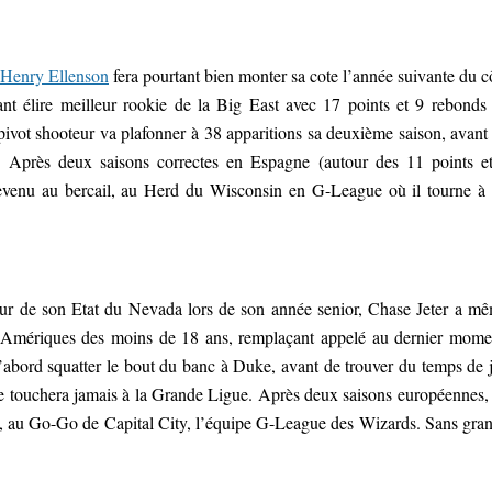
Henry Ellenson
fera pourtant bien monter sa cote l’année suivante du c
ant élire meilleur rookie de la Big East avec 17 points et 9 rebonds
pivot shooteur va plafonner à 38 apparitions sa deuxième saison, avant
 Après deux saisons correctes en Espagne (autour des 11 points e
t revenu au bercail, au Herd du Wisconsin en G-League où il tourne à
oueur de son Etat du Nevada lors de son année senior, Chase Jeter a m
s Amériques des moins de 18 ans, remplaçant appelé au dernier mome
’abord squatter le bout du banc à Duke, avant de trouver du temps de 
ne touchera jamais à la Grande Ligue. Après deux saisons européennes,
ys, au Go-Go de Capital City, l’équipe G-League des Wizards. Sans gra