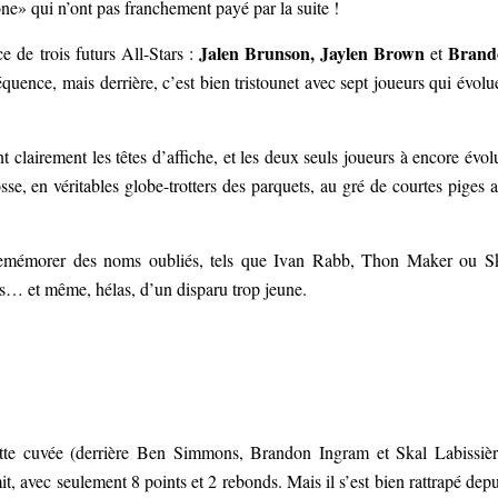
e» qui n’ont pas franchement payé par la suite !
Jalen Brunson, Jaylen Brown
Brand
e de trois futurs All-Stars :
et
quence, mais derrière, c’est bien tristounet avec sept joueurs qui évolu
t clairement les têtes d’affiche, et les deux seuls joueurs à encore évol
se, en véritables globe-trotters des parquets, au gré de courtes piges 
remémorer des noms oubliés, tels que Ivan Rabb, Thon Maker ou S
s… et même, hélas, d’un disparu trop jeune.
tte cuvée (derrière Ben Simmons, Brandon Ingram et Skal Labissièr
, avec seulement 8 points et 2 rebonds. Mais il s’est bien rattrapé depu