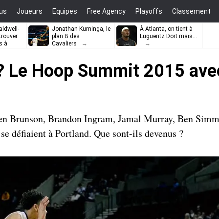
us
Joueurs
Equipes
Free Agency
Playoffs
Classement
ldwell-
Jonathan Kuminga, le
À Atlanta, on tient à
trouver
plan B des
Luguentz Dort mais…
s à
Cavaliers
 ? Le Hoop Summit 2015 ave
en Brunson, Brandon Ingram, Jamal Murray, Ben Simm
se défiaient à Portland. Que sont-ils devenus ?