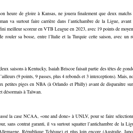
 son heure de gloire à Kansas, ne jouera finalement que deux matchs
 va surtout faire carrière dans l’antichambre de la Ligue, avant
 a fini meilleur scoreur en VTB League en 2023, avec 19 points de moye
 rouler sa bosse, entre l’Italie et la Turquie cette saison, avec un r
ux saisons à Kentucky, Isaiah Briscoe faisait partie des têtes de gond
illeurs (9 points, 9 passes, plus 4 rebonds et 3 interceptions). Mais, n
deux petites piges en NBA (à Orlando et Philly) avant de disparaître sur
 et désormais à Taïwan.
passé la case NCAA, «one and done» à UNLV, pour se faire sélection
r, sans contrat garanti, il va surtout squatter l’antichambre de la Lig
(Allemagne, République Tchèque) et plus loin encore (Australie, Japo