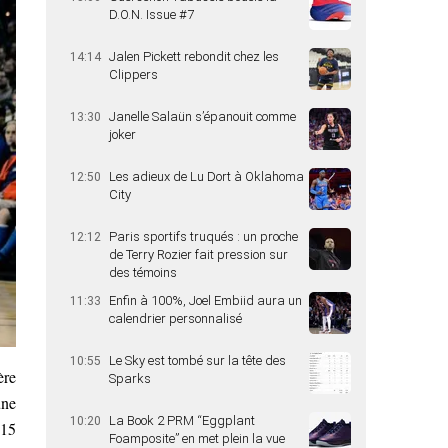
D.O.N. Issue #7
Jalen Pickett rebondit chez les
14:14
Clippers
Janelle Salaün s’épanouit comme
13:30
joker
Les adieux de Lu Dort à Oklahoma
12:50
City
Paris sportifs truqués : un proche
12:12
de Terry Rozier fait pression sur
des témoins
Enfin à 100%, Joel Embiid aura un
11:33
calendrier personnalisé
Le Sky est tombé sur la tête des
10:55
ère
Sparks
une
La Book 2 PRM “Eggplant
10:20
015
Foamposite” en met plein la vue