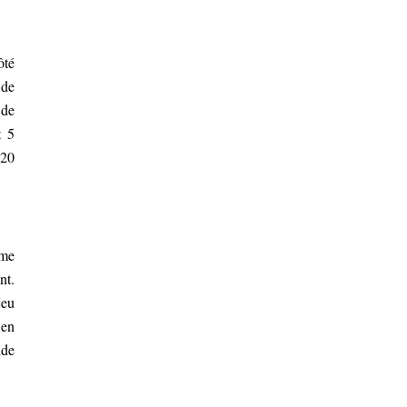
ôté
 de
 de
t 5
 20
ême
nt.
jeu
 en
nde