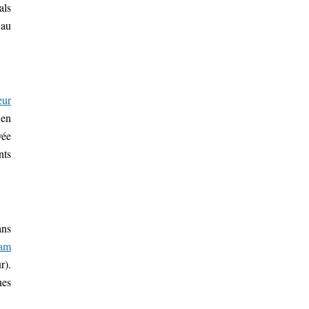
als
 au
eur
 en
vée
nts
ans
ram
r).
nes