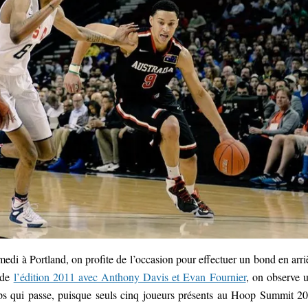
medi à Portland, on profite de l’occasion pour effectuer un bond en arri
 de
l’édition 2011 avec Anthony Davis et Evan Fournier
, on observe 
emps qui passe, puisque seuls cinq joueurs présents au Hoop Summit 2