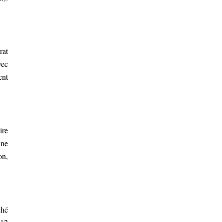
rat
vec
ent
ire
une
on,
ché