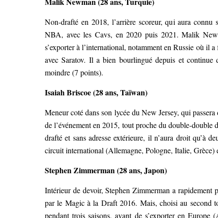
Malik Newman (28 ans, Turquie)
Non-drafté en 2018, l’arrière scoreur, qui aura connu
NBA, avec les Cavs, en 2020 puis 2021. Malik Newman
s’exporter à l’international, notamment en Russie où il
avec Saratov. Il a bien bourlingué depuis et continue de
moindre (7 points).
Isaiah Briscoe (28 ans, Taïwan)
Meneur coté dans son lycée du New Jersey, qui passera de
de l’événement en 2015, tout proche du double-double d’a
drafté et sans adresse extérieure, il n’aura droit qu’à 
circuit international (Allemagne, Pologne, Italie, Grèce)
Stephen Zimmerman (28 ans, Japon)
Intérieur de devoir, Stephen Zimmerman a rapidement 
par le Magic à la Draft 2016. Mais, choisi au second tou
pendant trois saisons, avant de s’exporter en Europe 