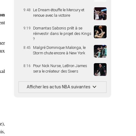
Le Dream étouffe le Mercury et
9:48
on
renoue avec la victoire
ent
Domantas Sabonis prêt à se
9:19
réinvestir dans le projet des Kings
?
uer
Malgré Dominique Malonga, le
8:45
aux
Storm chute encore à New York
Pour Nick Nurse, LeBron James
8:16
kal
sera le créateur des Sixers
Afficher les actus NBA suivantes
e),
is,