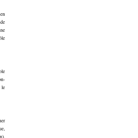
 en
 de
nne
ôle
ole
on-
 le
ner
ue,
n).