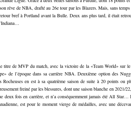
la Grande Ligue. Grâce à deux belles saisons à Purdue, dont 18 points et
er son rêve de NBA, drafté au 26e tour par les Blazers. Mais, sans temps
etour bref à Portland avant la Bulle. Deux ans plus tard, il était retro
 l’Indiana…
itre de MVP du match, avec la victoire de la «Team World» sur le 
pe» de l’époque dans sa carrière NBA. Deuxième option des Nugg
des Rocheuses en est à sa quatrième saison de suite à 20 points ou pl
usement freiné par les blessures, dont une saison blanche en 2021/22,
 que deux fois en carrière, et n’a conséquemment jamais été All Star…
 canadienne, est pour le moment vierge de médailles, avec une déceva