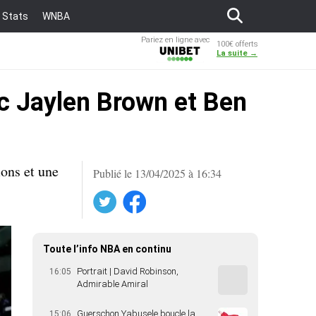
Stats
WNBA
Pariez en ligne avec
100€ offerts
Unibet
La suite →
c Jaylen Brown et Ben
ons et une
Publié le 13/04/2025 à 16:34
Twitter
Facebook
Toute l’info NBA en continu
Portrait | David Robinson,
16:05
Admirable Amiral
Guerschon Yabusele boucle la
15:06