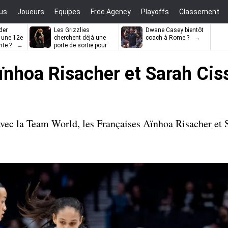
us
Joueurs
Equipes
Free Agency
Playoffs
Classement
der
Les Grizzlies
Dwane Casey bientôt
l une 12e
cherchent déjà une
coach à Rome ?
nte ?
porte de sortie pour
D’Angelo Russell
ïnhoa Risacher et Sarah Cis
vec la Team World, les Françaises Aïnhoa Risacher et 