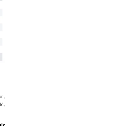
on,
ld,
de