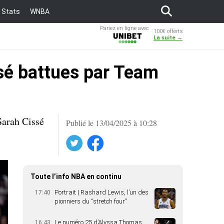
Stats
WNBA
Pariez en ligne avec
100€ offerts
Unibet
La suite →
sé battues par Team
Sarah Cissé
Publié le 13/04/2025 à 10:28
Twitter
Facebook
Toute l’info NBA en continu
Portrait | Rashard Lewis, l’un des
17:40
pionniers du “stretch four”
Le numéro 25 d’Alyssa Thomas
16:43