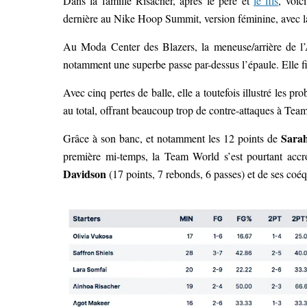
Dans la famille Risacher, après le père et
le fils
, voic
dernière au Nike Hoop Summit, version féminine, avec 
Au Moda Center des Blazers, la meneuse/arrière de l’
notamment une superbe passe par-dessus l’épaule. Elle fini
Avec cinq pertes de balle, elle a toutefois illustré les 
au total, offrant beaucoup trop de contre-attaques à Te
Sarah
Grâce à son banc, et notamment les 12 points de
première mi-temps, la Team World s’est pourtant accr
Davidson
(17 points, 7 rebonds, 6 passes) et de ses coéq