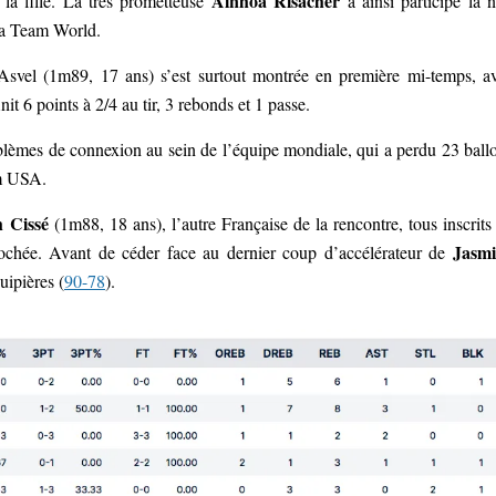
Aïnhoa Risacher
i la fille. La très prometteuse
a ainsi participé la n
la Team World.
Asvel (1m89, 17 ans) s’est surtout montrée en première mi-temps, a
t 6 points à 2/4 au tir, 3 rebonds et 1 passe.
problèmes de connexion au sein de l’équipe mondiale, qui a perdu 23 ball
am USA.
 Cissé
(1m88, 18 ans), l’autre Française de la rencontre, tous inscrits
Jasm
ochée. Avant de céder face au dernier coup d’accélérateur de
uipières (
90-78
).