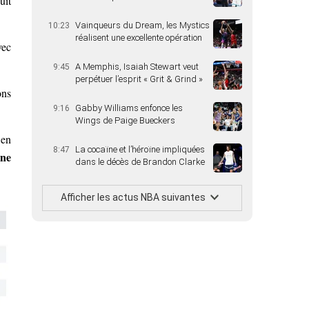
uit
Vainqueurs du Dream, les Mystics
10:23
réalisent une excellente opération
vec
A Memphis, Isaiah Stewart veut
9:45
perpétuer l’esprit « Grit & Grind »
ons
Gabby Williams enfonce les
9:16
Wings de Paige Bueckers
 en
La cocaïne et l’héroïne impliquées
8:47
ine
dans le décès de Brandon Clarke
Afficher les actus NBA suivantes