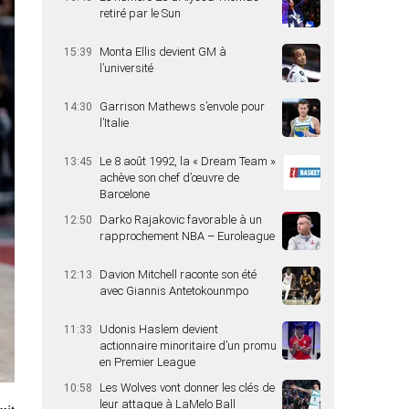
retiré par le Sun
Monta Ellis devient GM à
15:39
l’université
Garrison Mathews s’envole pour
14:30
l’Italie
Le 8 août 1992, la « Dream Team »
13:45
achève son chef d’œuvre de
Barcelone
Darko Rajakovic favorable à un
12:50
rapprochement NBA – Euroleague
Davion Mitchell raconte son été
12:13
avec Giannis Antetokounmpo
Udonis Haslem devient
11:33
actionnaire minoritaire d’un promu
en Premier League
Les Wolves vont donner les clés de
10:58
leur attaque à LaMelo Ball