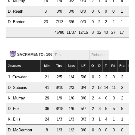
K. Murray
16
1/4
0/2
0/0
2
1
3
1
4
0
D. Reath
3
0/0
0/0
0/0
0
0
0
0
1
0
D. Banton
23
7/13
3/6
0/0
0
2
2
2
1
5
46/90
11/37
12/15
8
32
40
27
17
10
SACRAMENTO
/
106
Tirs
Rebonds
Joueurs
Min
Tirs
3pts
LF
O
D
T
Pd
Fte
Int
J. Crowder
21
2/5
1/4
5/6
0
2
2
0
2
1
D. Sabonis
41
8/10
2/3
3/4
2
12
14
11
2
1
K. Murray
29
1/9
1/6
0/0
2
4
6
0
2
1
D. Fox
36
8/18
1/6
5/7
2
3
5
5
5
0
K. Ellis
24
1/3
1/3
3/3
3
1
4
1
1
1
D. McDermott
8
1/3
1/2
0/0
0
0
0
0
0
0