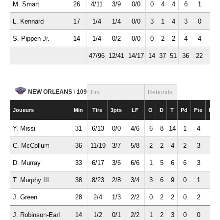
M. Smart
26
4/11
3/9
0/0
0
4
4
6
1
2
L. Kennard
17
1/4
1/4
0/0
3
1
4
3
0
1
S. Pippen Jr.
14
1/4
0/2
0/0
0
2
2
4
4
1
47/96
12/41
14/17
14
37
51
36
22
9
NEW ORLEANS
/
109
Tirs
Rebonds
Joueurs
Min
Tirs
3pts
LF
O
D
T
Pd
Fte
Int
Y. Missi
31
6/13
0/0
4/6
6
8
14
1
4
1
C. McCollum
36
11/19
3/7
5/8
2
2
4
2
3
1
D. Murray
33
6/17
3/6
6/6
1
5
6
6
3
1
T. Murphy III
38
8/23
2/8
3/4
3
6
9
0
1
1
J. Green
28
2/4
1/3
2/2
0
2
2
0
2
0
J. Robinson-Earl
14
1/2
0/1
2/2
1
2
3
0
0
0