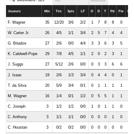
ORLANDO
/
123
Tirs
Rebonds
Joueurs
Min
Tirs
3pts
LF
O
D
T
Pd
Fte
Int
F. Wagner
35
12/20
3/6
2/2
1
7
8
8
0
2
W. Carter Jr.
26
4/5
1/1
3/4
2
5
7
4
4
0
G. Bitadze
27
2/6
0/0
4/4
3
3
6
3
5
1
K. Caldwell-Pope
29
7/8
4/5
1/1
2
0
2
3
1
2
J. Suggs
27
5/12
2/6
0/0
0
3
3
6
6
1
J. Isaac
19
2/6
1/3
3/4
0
4
4
0
1
2
T. da Silva
20
5/9
3/4
0/1
0
1
1
1
1
2
M. Wagner
16
1/4
0/1
1/2
0
5
5
1
1
1
C. Joseph
3
1/2
1/2
0/0
1
0
1
1
0
0
C. Anthony
3
1/1
1/1
0/0
0
0
0
1
0
1
C. Houstan
3
0/2
0/2
0/0
0
0
0
0
0
0