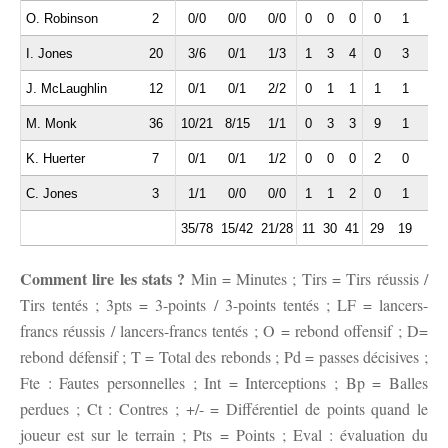
O. Robinson
2
0/0
0/0
0/0
0
0
0
0
1
0
I. Jones
20
3/6
0/1
1/3
1
3
4
0
3
0
J. McLaughlin
12
0/1
0/1
2/2
0
1
1
1
1
1
M. Monk
36
10/21
8/15
1/1
0
3
3
9
1
0
K. Huerter
7
0/1
0/1
1/2
0
0
0
2
0
1
C. Jones
3
1/1
0/0
0/0
1
1
2
0
1
1
35/78
15/42
21/28
11
30
41
29
19
7
Comment lire les stats ?
Min = Minutes ; Tirs = Tirs réussis /
Tirs tentés ; 3pts = 3-points / 3-points tentés ; LF = lancers-
francs réussis / lancers-francs tentés ; O = rebond offensif ; D=
rebond défensif ; T = Total des rebonds ; Pd = passes décisives ;
Fte : Fautes personnelles ; Int = Interceptions ; Bp = Balles
perdues ; Ct : Contres ; +/- = Différentiel de points quand le
joueur est sur le terrain ; Pts = Points ; Eval : évaluation du