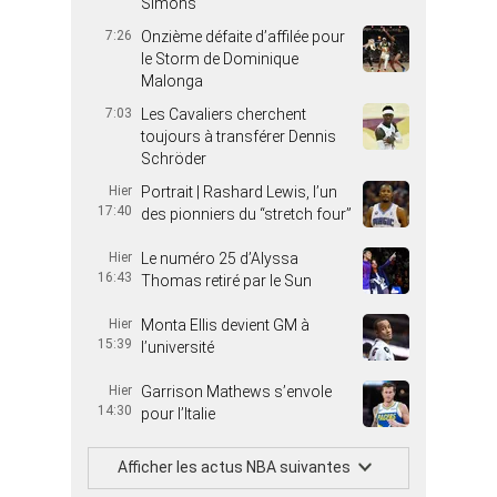
Simons
7:26
Onzième défaite d’affilée pour
le Storm de Dominique
Malonga
7:03
Les Cavaliers cherchent
toujours à transférer Dennis
Schröder
Hier
Portrait | Rashard Lewis, l’un
17:40
des pionniers du “stretch four”
Hier
Le numéro 25 d’Alyssa
16:43
Thomas retiré par le Sun
Hier
Monta Ellis devient GM à
15:39
l’université
Hier
Garrison Mathews s’envole
14:30
pour l’Italie
Afficher les actus NBA suivantes