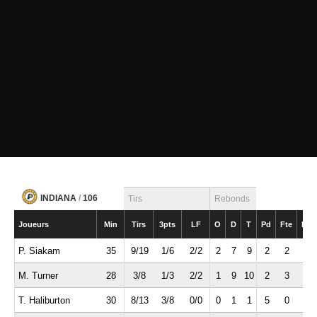
INDIANA
/
106
Tirs
Rebonds
Joueurs
Min
Tirs
3pts
LF
O
D
T
Pd
Fte
Int
P. Siakam
35
9/19
1/6
2/2
2
7
9
2
2
1
M. Turner
28
3/8
1/3
2/2
1
9
10
2
3
0
T. Haliburton
30
8/13
3/8
0/0
0
1
1
5
0
0