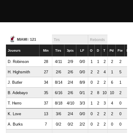
MIAMI
/
121
Tirs
Rebonds
Joueurs
Min
Tirs
3pts
LF
O
D
T
Pd
Fte
Int
D. Robinson
28
4/11
2/9
0/0
1
1
2
2
2
0
H. Highsmith
27
2/6
2/6
0/0
2
2
4
1
5
2
J. Butler
34
8/14
2/4
8/9
0
2
2
6
1
2
B. Adebayo
35
6/16
2/6
0/1
2
8
10
10
2
3
T. Herro
37
8/18
4/10
3/3
1
2
3
4
0
1
K. Love
13
3/6
2/4
0/0
0
2
2
2
0
2
A. Burks
7
0/2
0/2
2/2
0
2
2
0
0
0