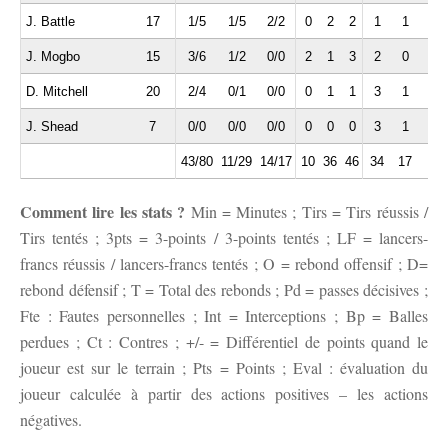
J. Battle
17
1/5
1/5
2/2
0
2
2
1
1
1
J. Mogbo
15
3/6
1/2
0/0
2
1
3
2
0
0
D. Mitchell
20
2/4
0/1
0/0
0
1
1
3
1
1
J. Shead
7
0/0
0/0
0/0
0
0
0
3
1
0
43/80
11/29
14/17
10
36
46
34
17
4
Comment lire les stats ?
Min = Minutes ; Tirs = Tirs réussis /
Tirs tentés ; 3pts = 3-points / 3-points tentés ; LF = lancers-
francs réussis / lancers-francs tentés ; O = rebond offensif ; D=
rebond défensif ; T = Total des rebonds ; Pd = passes décisives ;
Fte : Fautes personnelles ; Int = Interceptions ; Bp = Balles
perdues ; Ct : Contres ; +/- = Différentiel de points quand le
joueur est sur le terrain ; Pts = Points ; Eval : évaluation du
joueur calculée à partir des actions positives – les actions
négatives.