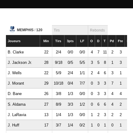
MEMPHIS
/
120
Tirs
Rebonds
Joueurs
Min
Tirs
3pts
LF
O
D
T
Pd
Fte
Int
B. Clarke
22
2/4
0/0
0/0
4
7
11
2
3
0
J. Jackson Jr.
28
9/18
0/5
5/5
3
5
8
1
3
1
J. Wells
22
5/9
2/4
1/1
2
4
6
3
1
0
J. Morant
29
10/18
0/4
7/7
0
3
3
7
1
3
D. Bane
26
3/8
1/3
0/0
0
3
3
4
4
1
S. Aldama
27
8/9
3/3
1/2
0
6
6
4
2
0
J. LaRavia
13
1/4
1/3
0/0
1
2
3
2
2
0
J. Huff
17
3/7
1/4
0/2
1
0
1
0
1
0