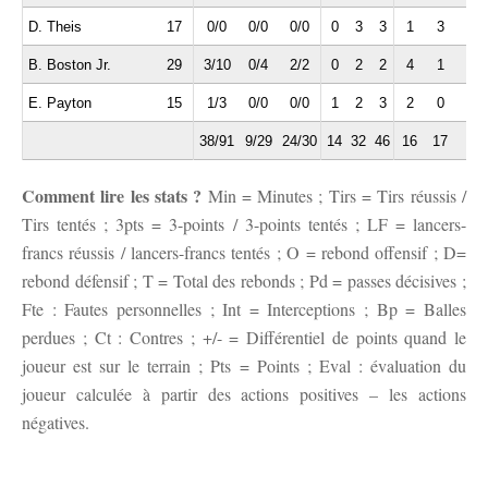
D. Theis
17
0/0
0/0
0/0
0
3
3
1
3
1
B. Boston Jr.
29
3/10
0/4
2/2
0
2
2
4
1
4
E. Payton
15
1/3
0/0
0/0
1
2
3
2
0
0
38/91
9/29
24/30
14
32
46
16
17
9
Comment lire les stats ?
Min = Minutes ; Tirs = Tirs réussis /
Tirs tentés ; 3pts = 3-points / 3-points tentés ; LF = lancers-
francs réussis / lancers-francs tentés ; O = rebond offensif ; D=
rebond défensif ; T = Total des rebonds ; Pd = passes décisives ;
Fte : Fautes personnelles ; Int = Interceptions ; Bp = Balles
perdues ; Ct : Contres ; +/- = Différentiel de points quand le
joueur est sur le terrain ; Pts = Points ; Eval : évaluation du
joueur calculée à partir des actions positives – les actions
négatives.