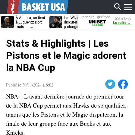
Affi
Pariez en ligne avec
À Atlanta, on tient
Les Wizards vont
Dennis Schrö
100€ offerts
Unibet
à Luguentz Dort
discuter
découvrira-t-il
La suite →
mais…
prolongation avec
12e équipe
Anthony Davis
différente ?
le
Stats & Highlights | Les
men
Pistons et le Magic adorent
la NBA Cup
Twitter
Facebook
Publié le 30/11/2024 à 8:02
NBA – L’avant-dernière journée du premier tour
de la NBA Cup permet aux Hawks de se qualifier,
tandis que les Pistons et le Magic disputeront la
finale de leur groupe face aux Bucks et aux
Knicks.