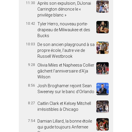
11:30
Après son expulsion, DiJonai
Carrington dénonce le «
privilège blanc »
10:42
Tyler Herro, nouveau porte-
drapeau de Milwaukee et des
Bucks
10:03
De son ancien playground à sa
propre école, l’autre vie de
Russell Westbrook
9:28
Olivia Miles et Napheesa Collier
gâchent l’anniversaire d’A’ja
Wilson
8:56
Josh Broghamer rejoint Sean
Sweeney sur le banc d’Orlando
8:27
Caitlin Clark et Kelsey Mitchell
irrésistibles à Chicago
7:54
Damian Lillard, la bonne étoile
qui guide toujours Anfernee