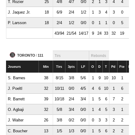
T. Rozier
25
4/8
4/7
0/0
2
1
3
4
4
0
J. Jaquez Jr.
18
6/9
2/4
1/2
1
3
4
3
0
0
P. Larsson
18
2/4
1/2
0/0
0
1
1
0
5
0
43/94
21/54
14/17
9
24
33
32
19
10
TORONTO
/
111
Tirs
Rebonds
Joueurs
Min
Tirs
3pts
LF
O
D
T
Pd
Fte
Int
S. Barnes
38
8/15
3/8
5/6
1
9
10
10
1
1
J. Poeltl
32
10/11
0/0
4/5
4
6
10
1
6
0
R. Barrett
39
10/18
2/4
3/4
1
5
6
7
2
0
O. Agbaji
32
5/8
3/4
0/0
1
4
5
3
1
0
J. Walter
26
3/8
0/2
0/0
0
3
3
2
2
1
C. Boucher
13
1/5
1/3
0/0
1
5
6
2
2
0