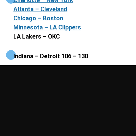
Charlotte – New York
Atlanta – Cleveland
Chicago – Boston
Minnesota – LA Clippers
LA Lakers – OKC
Indiana – Detroit 106 – 130