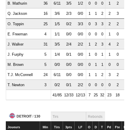
B. Mathurin
36
6/11
3/5
1/2
0
0
0
1
2
0
Q. Jackson
16
3/6
2/3
0/0
1
1
2
2
3
0
O. Toppin
25
1/5
0/2
3/3
0
3
3
2
2
0
E. Freeman
4
1/1
0/0
0/0
0
0
0
1
0
0
J. Walker
31
3/5
2/4
2/2
1
2
3
4
2
5
J. Furphy
5
1/4
0/1
0/0
1
0
1
1
0
1
M. Brown
5
0/0
0/0
0/0
0
1
1
0
0
1
T.J. McConnell
24
6/11
0/0
0/0
1
1
2
3
2
1
T. Newton
3
0/2
0/1
2/2
0
0
0
0
2
0
41/85
12/33
12/13
7
25
32
23
18
9
DETROIT
/
130
Tirs
Rebonds
Joueurs
Min
Tirs
3pts
LF
O
D
T
Pd
Fte
Int