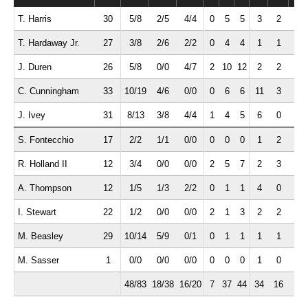
T. Harris
30
5/8
2/5
4/4
0
5
5
3
2
1
T. Hardaway Jr.
27
3/8
2/6
2/2
0
4
4
1
1
0
J. Duren
26
5/8
0/0
4/7
2
10
12
2
2
0
C. Cunningham
33
10/19
4/6
0/0
0
6
6
11
3
2
J. Ivey
31
8/13
3/8
4/4
1
4
5
6
0
1
S. Fontecchio
17
2/2
1/1
0/0
0
0
0
1
2
1
R. Holland II
12
3/4
0/0
0/0
2
5
7
2
3
0
A. Thompson
12
1/5
1/3
2/2
0
1
1
4
0
1
I. Stewart
22
1/2
0/0
0/0
2
1
3
2
2
0
M. Beasley
29
10/14
5/9
0/1
0
1
1
1
1
2
M. Sasser
1
0/0
0/0
0/0
0
0
0
1
0
1
48/83
18/38
16/20
7
37
44
34
16
9