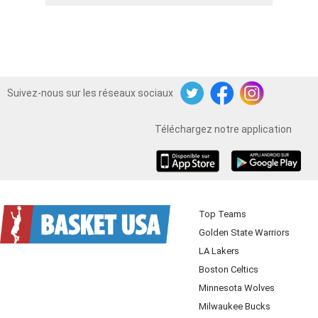
Suivez-nous sur les réseaux sociaux
Twitter
Facebook
Instagram
Téléchargez notre application
iOS
Android
Top Teams
Golden State Warriors
LA Lakers
Boston Celtics
Minnesota Wolves
Milwaukee Bucks