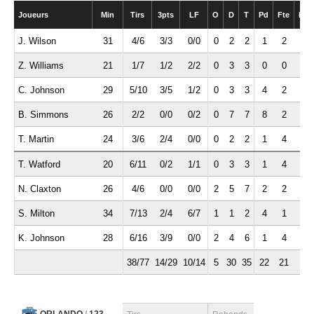
Joueurs
Min
Tirs
3pts
LF
O
D
T
Pd
Fte
Int
J. Wilson
31
4/6
3/3
0/0
0
2
2
1
2
0
Z. Williams
21
1/7
1/2
2/2
0
3
3
0
0
0
C. Johnson
29
5/10
3/5
1/2
0
3
3
4
2
2
B. Simmons
26
2/2
0/0
0/2
0
7
7
8
2
0
T. Martin
24
3/6
2/4
0/0
0
2
2
1
4
0
T. Watford
20
6/11
0/2
1/1
0
3
3
1
4
0
N. Claxton
26
4/6
0/0
0/0
2
5
7
2
2
0
S. Milton
34
7/13
2/4
6/7
1
1
2
4
1
1
K. Johnson
28
6/16
3/9
0/0
2
4
6
1
4
2
38/77
14/29
10/14
5
30
35
22
21
5