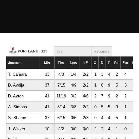
PORTLAND
/
115
Tirs
Rebonds
Joueurs
Min
Tirs
3pts
LF
O
D
T
Pd
Fte
Int
T. Camara
33
4/8
1/4
2/2
1
3
4
2
4
0
D. Avdija
37
7/15
4/9
2/2
1
8
9
5
3
2
D. Ayton
41
11/19
0/2
4/6
2
7
9
2
2
1
A. Simons
41
8/14
3/8
2/2
0
5
5
9
1
2
S. Sharpe
37
6/15
0/6
2/3
0
4
4
5
1
0
J. Walker
10
2/2
0/0
0/0
2
2
4
1
0
0