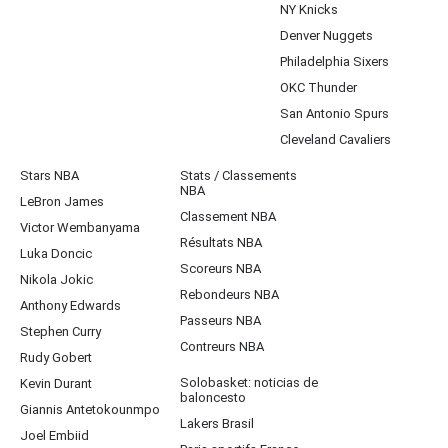
NY Knicks
Denver Nuggets
Philadelphia Sixers
OKC Thunder
San Antonio Spurs
Cleveland Cavaliers
Stars NBA
Stats / Classements
NBA
LeBron James
Classement NBA
Victor Wembanyama
Résultats NBA
Luka Doncic
Scoreurs NBA
Nikola Jokic
Rebondeurs NBA
Anthony Edwards
Passeurs NBA
Stephen Curry
Contreurs NBA
Rudy Gobert
Solobasket: noticias de
Kevin Durant
baloncesto
Giannis Antetokounmpo
Lakers Brasil
Joel Embiid