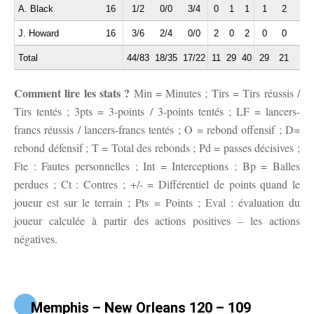
A. Black
16
1/2
0/0
3/4
0
1
1
1
2
0
J. Howard
16
3/6
2/4
0/0
2
0
2
0
0
1
Total
44/83
18/35
17/22
11
29
40
29
21
13
Comment lire les stats ?
Min = Minutes ; Tirs = Tirs réussis /
Tirs tentés ; 3pts = 3-points / 3-points tentés ; LF = lancers-
francs réussis / lancers-francs tentés ; O = rebond offensif ; D=
rebond défensif ; T = Total des rebonds ; Pd = passes décisives ;
Fte : Fautes personnelles ; Int = Interceptions ; Bp = Balles
perdues ; Ct : Contres ; +/- = Différentiel de points quand le
joueur est sur le terrain ; Pts = Points ; Eval : évaluation du
joueur calculée à partir des actions positives – les actions
négatives.
Memphis – New Orleans 120 – 109