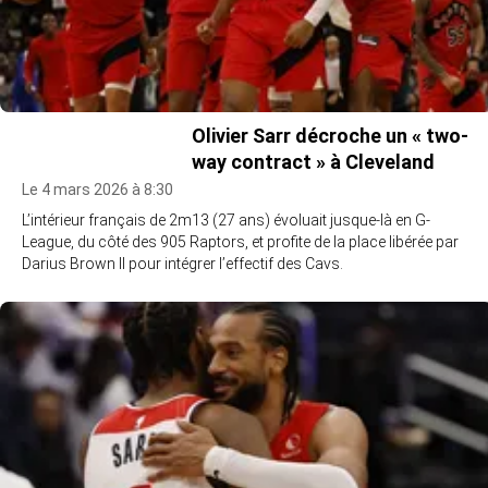
Olivier Sarr décroche un « two-
way contract » à Cleveland
Le 4 mars 2026 à 8:30
L’intérieur français de 2m13 (27 ans) évoluait jusque-là en G-
League, du côté des 905 Raptors, et profite de la place libérée par
Darius Brown II pour intégrer l’effectif des Cavs.