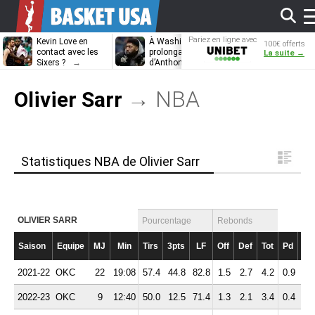
Af
Pariez en ligne avec
Kevin Love en
À Washington, la
Domantas
100€ offerts
Unibet
contact avec les
prolongation
Sabonis prêt 
La suite →
Sixers ?
d’Anthony Davis
réinvestir dan
attendra
projet des Kin
l
→ NBA
Olivier Sarr
m
Statistiques NBA de Olivier Sarr
OLIVIER SARR
Pourcentage
Rebonds
Saison
Equipe
MJ
Min
Tirs
3pts
LF
Off
Def
Tot
Pd
Fte
2021-22
OKC
22
19:08
57.4
44.8
82.8
1.5
2.7
4.2
0.9
2.
2022-23
OKC
9
12:40
50.0
12.5
71.4
1.3
2.1
3.4
0.4
1.