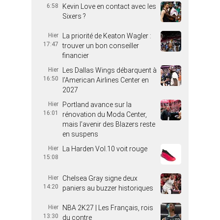
6:58
Kevin Love en contact avec les
Sixers ?
Hier
La priorité de Keaton Wagler :
17:47
trouver un bon conseiller
financier
Hier
Les Dallas Wings débarquent à
16:50
l’American Airlines Center en
2027
Hier
Portland avance sur la
16:01
rénovation du Moda Center,
mais l’avenir des Blazers reste
en suspens
Hier
La Harden Vol.10 voit rouge
15:08
Hier
Chelsea Gray signe deux
14:20
paniers au buzzer historiques
Hier
NBA 2K27 | Les Français, rois
13:30
du contre