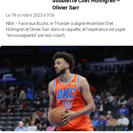
doublette Chet Holmgren –
Olivier Sarr
Le 18 octobre 2023 à 9:56
NBA – Face aux Bucks, le Thunder a aligné ensemble Chet
Holmgren et Olivier Sarr dans la raquette, et l’expérience est jugée
“encourageante” par leur coach.