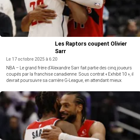
Les Raptors coupent Olivier
Sarr
Le 17 octobre 2025 à 6:20
NBA – Le grand frère d’Alexandre Sarr fait partie des cinq joueurs
coupés par la franchise canadienne. Sous contrat « Exhibit 10 », il
devrait poursuivre sa carrière G-League, en attendant mieux.