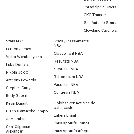
Philadelphia Sixers
OKC Thunder
San Antonio Spurs
Cleveland Cavaliers
Stars NBA
Stats / Classements
NBA
LeBron James
Classement NBA
Victor Wembanyama
Résultats NBA
Luka Doncic
Scoreurs NBA
Nikola Jokic
Rebondeurs NBA
Anthony Edwards
Passeurs NBA
Stephen Curry
Contreurs NBA
Rudy Gobert
Solobasket: noticias de
Kevin Durant
baloncesto
Giannis Antetokounmpo
Lakers Brasil
Joel Embiid
Paris sportifs France
Shai Gilgeous-
Paris sportifs Afrique
Alexander