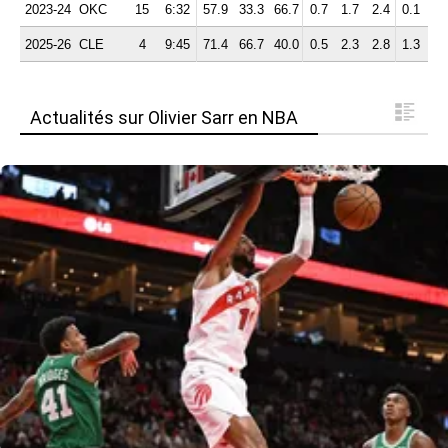
2023-24
OKC
15
6:32
57.9
33.3
66.7
0.7
1.7
2.4
0.1
1.
2025-26
CLE
4
9:45
71.4
66.7
40.0
0.5
2.3
2.8
1.3
2.
Actualités sur Olivier Sarr en NBA