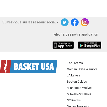
Suivez-nous sur les réseaux sociaux
Twitter
Facebook
Instagram
Téléchargez notre application
iOS
Android
Top Teams
Golden State Warriors
LA Lakers
Boston Celtics
Minnesota Wolves
Milwaukee Bucks
NY Knicks
Denver Nuggets