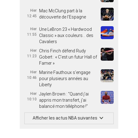
Hier
Mac McClung part à la
12:45
découverte de l’Espagne
Hier
Une LeBron 23 « Hardwood
11:55
Classic » aux couleurs… des
Cavaliers
Hier
Chris Finch défend Rudy
11:23
Gobert : « C’est un futur Hall of
Famer »
Hier
Marine Fauthoux s’engage
10:46
pour plusieurs années au
Liberty
Hier
Jaylen Brown : “Quand j’ai
10:10
appris mon transfert, j’ai
balancé mon téléphone !”
Afficher les actus NBA suivantes