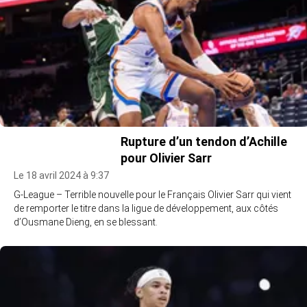
Rupture d’un tendon d’Achille
pour Olivier Sarr
Le 18 avril 2024 à 9:37
G-League – Terrible nouvelle pour le Français Olivier Sarr qui vient
de remporter le titre dans la ligue de développement, aux côtés
d’Ousmane Dieng, en se blessant.