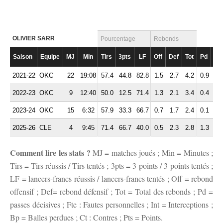
OLIVIER SARR
Pourcentage
Rebonds
Saison
Equipe
MJ
Min
Tirs
3pts
LF
Off
Def
Tot
Pd
Fte
2021-22
OKC
22
19:08
57.4
44.8
82.8
1.5
2.7
4.2
0.9
2.
2022-23
OKC
9
12:40
50.0
12.5
71.4
1.3
2.1
3.4
0.4
1.
2023-24
OKC
15
6:32
57.9
33.3
66.7
0.7
1.7
2.4
0.1
1.
2025-26
CLE
4
9:45
71.4
66.7
40.0
0.5
2.3
2.8
1.3
2.
Comment lire les stats ?
MJ = matches joués ; Min = Minutes ;
Tirs = Tirs réussis / Tirs tentés ; 3pts = 3-points / 3-points tentés ;
LF = lancers-francs réussis / lancers-francs tentés ; Off = rebond
offensif ; Def= rebond défensif ; Tot = Total des rebonds ; Pd =
passes décisives ; Fte : Fautes personnelles ; Int = Interceptions ;
Bp = Balles perdues ; Ct : Contres ; Pts = Points.