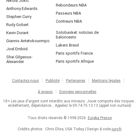
Nikola Jokic
Rebondeurs NBA
Anthony Edwards
Passeurs NBA
Stephen Curry
Contreurs NBA
Rudy Gobert
Solobasket: noticias de
Kevin Durant
baloncesto
Giannis Antetokounmpo
Lakers Brasil
Joel Embiid
Paris sportifs France
Shai Gilgeous-
Paris sportifs Afrique
Alexander
Contactez-nous
Publicité
Partenaires
Mentions légales
À propos
Données personnelles
18+ Les jeux d'argent sont interdits aux mineurs. Jouer comporte des risques :
endettement, dépendance... Appelez le 09.74.75.13.13 (appel non surtaxé)
Tous droits réservés © 1998-2026
Eureka Presse
Crédits photos : Chris Elise, USA Today | Design & code
juxy.fr