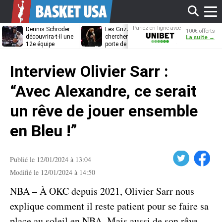
Affi
Pariez en ligne avec
Dennis Schröder
Les Grizzlies
Dwane Casey
100€ offerts
Unibet
découvrira-t-il une
cherchent déjà une
bientôt coach
La suite →
12e équipe
porte de sortie
Rome ?
différente ?
pour D’Angelo
le
Russell
Interview Olivier Sarr :
men
“Avec Alexandre, ce serait
un rêve de jouer ensemble
en Bleu !”
Twitter
Facebook
Publié le 12/01/2024 à 13:04
Modifié le 12/01/2024 à 14:50
NBA – À OKC depuis 2021, Olivier Sarr nous
explique comment il reste patient pour se faire sa
place au soleil en NBA. Mais aussi de son rêve