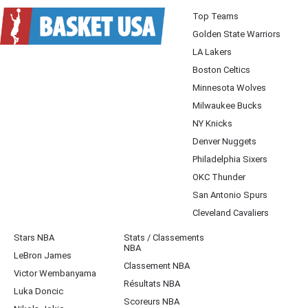
Top Teams
Golden State Warriors
LA Lakers
Boston Celtics
Minnesota Wolves
Milwaukee Bucks
NY Knicks
Denver Nuggets
Philadelphia Sixers
OKC Thunder
San Antonio Spurs
Cleveland Cavaliers
Stars NBA
Stats / Classements
NBA
LeBron James
Classement NBA
Victor Wembanyama
Résultats NBA
Luka Doncic
Scoreurs NBA