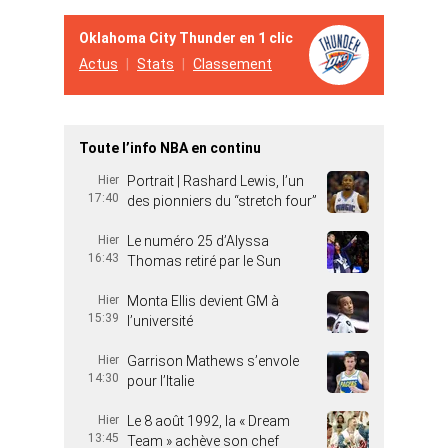
Oklahoma City Thunder en 1 clic
Actus
Stats
Classement
Toute l’info NBA en continu
Hier
Portrait | Rashard Lewis, l’un
17:40
des pionniers du “stretch four”
Hier
Le numéro 25 d’Alyssa
16:43
Thomas retiré par le Sun
Hier
Monta Ellis devient GM à
15:39
l’université
Hier
Garrison Mathews s’envole
14:30
pour l’Italie
Hier
Le 8 août 1992, la « Dream
13:45
Team » achève son chef