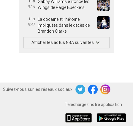
Hier
Gabby Williams enfonce les
9:16
Wings de Paige Bueckers
Hier
La cocaïne et l’héroïne
8:47
impliquées dans le décès de
Brandon Clarke
Afficher les actus NBA suivantes
Suivez-nous sur les réseaux sociaux
Twitter
Facebook
Instagram
Téléchargez notre application
iOS
Android