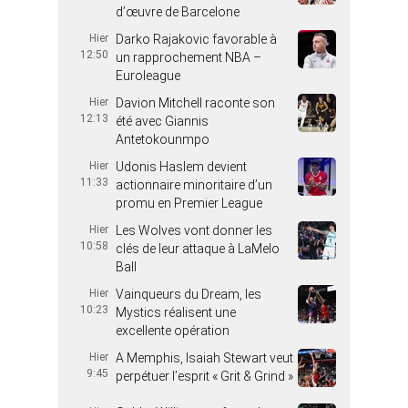
d’œuvre de Barcelone
Hier
Darko Rajakovic favorable à
12:50
un rapprochement NBA –
Euroleague
Hier
Davion Mitchell raconte son
12:13
été avec Giannis
Antetokounmpo
Hier
Udonis Haslem devient
11:33
actionnaire minoritaire d’un
promu en Premier League
Hier
Les Wolves vont donner les
10:58
clés de leur attaque à LaMelo
Ball
Hier
Vainqueurs du Dream, les
10:23
Mystics réalisent une
excellente opération
Hier
A Memphis, Isaiah Stewart veut
9:45
perpétuer l’esprit « Grit & Grind »