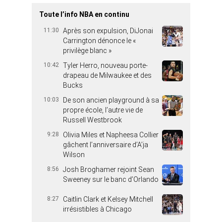
Toute l’info NBA en continu
11:30
Après son expulsion, DiJonai
Carrington dénonce le «
privilège blanc »
10:42
Tyler Herro, nouveau porte-
drapeau de Milwaukee et des
Bucks
10:03
De son ancien playground à sa
propre école, l’autre vie de
Russell Westbrook
9:28
Olivia Miles et Napheesa Collier
gâchent l’anniversaire d’A’ja
Wilson
8:56
Josh Broghamer rejoint Sean
Sweeney sur le banc d’Orlando
8:27
Caitlin Clark et Kelsey Mitchell
irrésistibles à Chicago