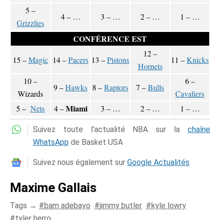
5 –
4 – …
3 – …
2 – …
1 – …
Grizzlies
CONFÉRENCE EST
12 –
15 –
Magic
14 –
Pacers
13 –
Pistons
11 –
Knicks
Hornets
10 –
6 –
9 –
Hawks
8 –
Raptors
7 –
Bulls
Wizards
Cavaliers
Miami
5 –
Nets
4 –
3 – …
2 – …
1 – …
Suivez toute l'actualité NBA sur la
chaîne
WhatsApp
de Basket USA
Suivez nous également sur
Google Actualités
Maxime Gallais
Tags →
bam adebayo
jimmy butler
kyle lowry
tyler herro