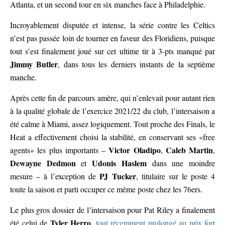
Atlanta, et un second tour en six manches face à Philadelphie.
Incroyablement disputée et intense, la série contre les Celtics
n’est pas passée loin de tourner en faveur des Floridiens, puisque
tout s’est finalement joué sur cet ultime tir à 3-pts manqué par
Jimmy Butler
, dans tous les derniers instants de la septième
manche.
Après cette fin de parcours amère, qui n’enlevait pour autant rien
à la qualité globale de l’exercice 2021/22 du club, l’intersaison a
été calme à Miami, assez logiquement. Tout proche des Finals, le
Heat a effectivement choisi la stabilité, en conservant ses «free
Victor Oladipo
Caleb Martin
agents» les plus importants –
,
,
Dewayne Dedmon
Udonis Haslem
et
dans une moindre
PJ Tucker
mesure – à l’exception de
, titulaire sur le poste 4
toute la saison et parti occuper ce même poste chez les 76ers.
Le plus gros dossier de l’intersaison pour Pat Riley a finalement
Tyler Herro
été celui de
,
tout récemment prolongé au prix fort