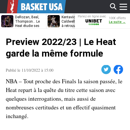
Affi
Pariez en ligne avec
DeRozan, Beal,
Kentavious
Jonathan
100€ offerts
Unibet
Thompson… Le
Caldwell-Pope prêt
Kuminga, le p
La suite →
Heat étudie ses
à retrouver LeBron
des Cavaliers
options
James à
le
Philadelphie ?
Preview 2022/23 | Le Heat
men
garde la même formule
Twitter
Facebook
Publié le 11/10/2022 à 15:00
NBA – Tout proche des Finals la saison passée, le
Heat repart à la quête du titre cette saison avec
quelques interrogations, mais aussi de
nombreuses certitudes et un effectif quasiment
inchangé.