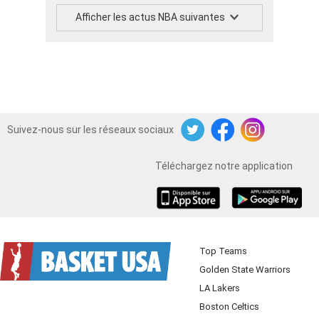
Afficher les actus NBA suivantes
Suivez-nous sur les réseaux sociaux
Twitter
Facebook
Instagram
Téléchargez notre application
iOS
Android
Top Teams
Golden State Warriors
LA Lakers
Boston Celtics