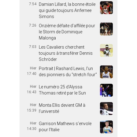
7:54
Damian Lillard, la bonne étoile
qui guide toujours Anfernee
Simons
7:26
Onzième défaite d’affilée pour
le Storm de Dominique
Malonga
7:03
Les Cavaliers cherchent
toujours à transférer Dennis
Schröder
Hier
Portrait | Rashard Lewis, l’un
17:40
des pionniers du “stretch four”
Hier
Le numéro 25 d’Alyssa
16:43
Thomas retiré par le Sun
Hier
Monta Ellis devient GM à
15:39
l’université
Hier
Garrison Mathews s’envole
14:30
pour l’Italie