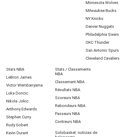
Minnesota Wolves
Milwaukee Bucks
NY Knicks
Denver Nuggets
Philadelphia Sixers
OKC Thunder
San Antonio Spurs
Cleveland Cavaliers
Stars NBA
Stats / Classements
NBA
LeBron James
Classement NBA
Victor Wembanyama
Résultats NBA
Luka Doncic
Scoreurs NBA
Nikola Jokic
Rebondeurs NBA
Anthony Edwards
Passeurs NBA
Stephen Curry
Contreurs NBA
Rudy Gobert
Solobasket: noticias de
Kevin Durant