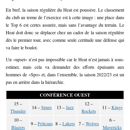
En bref, la saison régulière du Heat est poussive. Le classement
du club au terme de l’exercice est à cette image : une place dans
le Top 6 est certes assurée, mais sans l’avantage du terrain. Le
Heat doit donc se déplacer chez un cador de la saison régulière
dès le premier tour, avec comme seule certitude une défense qui
va faire le boulot.
Un «upset» n’est pas impossible car le Heat n’est jamais à sous-
estimer, mais cela va demander des efforts épuisants aux
hommes de «Spo» et, dans l’ensemble, la saison 2022/23 est un
pas en arrière dans la hiérarchie.
CONFÉRENCE OUEST
15 –
12 –
14 –
Spurs
13 –
Jazz
11 –
Kings
Thunder
Rockets
10 –
6 –
9 –
Pelicans
8 –
Lakers
7 –
Wolves
Blazers
Mavericks