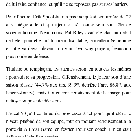
de lui faire confiance, et qu’il ne se reposera pas sur ses lauriers.
Pour l’heure, Erik Spoelstra n’a pas indiqué si son arrière de 22
ans intégrera le cinq majeur ou s’il conservera son rôle de
sixième homme. Néanmoins, Pat Riley avait été clair au début
de l’été : pour être un titulaire indiscutable, le meilleur 6e homme
en titre va devoir devenir un vrai «two-way player», beaucoup
plus solide en défense.
Titulaire ou remplaçant, les attentes seront en tout cas les mêmes
: poursuivre sa progression. Offensivement, le joueur sort d’une
saison réussie (44.7% aux tirs, 39.9% derrière l’arc, 86.8% aux
lancers-francs), mais il a encore certainement de la marge pour
nettoyer sa prise de décisions.
L’idéal ? Qu’il continue de progresser à tel point qu’il élève le
niveau plafond de son équipe, tout en toquant sérieusement à la
porte du All-Star Game, en février. Pour son coach, il n’en était
déjà pas si loin l’an dernier.