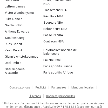
Stars NBA
Stats / Classements
NBA
LeBron James
Classement NBA
Victor Wembanyama
Résultats NBA
Luka Doncic
Scoreurs NBA
Nikola Jokic
Rebondeurs NBA
Anthony Edwards
Passeurs NBA
Stephen Curry
Contreurs NBA
Rudy Gobert
Solobasket: noticias de
Kevin Durant
baloncesto
Giannis Antetokounmpo
Lakers Brasil
Joel Embiid
Paris sportifs France
Shai Gilgeous-
Paris sportifs Afrique
Alexander
Contactez-nous
Publicité
Partenaires
Mentions légales
À propos
Données personnelles
18+ Les jeux d'argent sont interdits aux mineurs. Jouer comporte des risques :
endettement, dépendance... Appelez le 09.74.75.13.13 (appel non surtaxé)