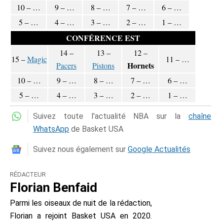
10 – …
9 – …
8 – …
7 – …
6 – …
5 – …
4 – …
3 – …
2 – …
1 – …
CONFÉRENCE EST
14 –
13 –
12 –
15 –
Magic
11 – …
Hornets
Pacers
Pistons
10 – …
9 – …
8 – …
7 – …
6 – …
5 – …
4 – …
3 – …
2 – …
1 – …
Suivez toute l'actualité NBA sur la
chaîne
WhatsApp
de Basket USA
Suivez nous également sur
Google Actualités
RÉDACTEUR
Florian Benfaid
Parmi les oiseaux de nuit de la rédaction,
Florian a rejoint Basket USA en 2020.