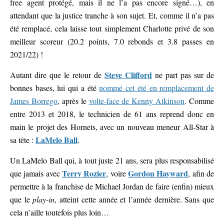
free agent protégé, mais il ne l’a pas encore signé…), en
attendant que la justice tranche à son sujet. Et, comme il n’a pas
été remplacé, cela laisse tout simplement Charlotte privé de son
meilleur scoreur (20.2 points, 7.0 rebonds et 3.8 passes en
2021/22) !
Steve Clifford
Autant dire que le retour de
ne part pas sur de
bonnes bases, lui qui a été
nommé cet été en remplacement de
James Borrego
, après le
volte-face de Kenny Atkinson
. Comme
entre 2013 et 2018, le technicien de 61 ans reprend donc en
main le projet des Hornets, avec un nouveau meneur All-Star à
LaMelo Ball
sa tête :
.
Un LaMelo Ball qui, à tout juste 21 ans, sera plus responsabilisé
Terry Rozier
Gordon Hayward
que jamais avec
, voire
, afin de
permettre à la franchise de Michael Jordan de faire (enfin) mieux
que le
play-in
, atteint cette année et l’année dernière. Sans que
cela n’aille toutefois plus loin…