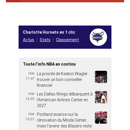
Charlotte Hornets en 1 clic
Actus
Stats
Classement
Toute l’info NBA en continu
Hier
La priorité de Keaton Wagler :
17:47
trouver un bon conseiller
financier
Hier
Les Dallas Wings débarquent à
16:50
l’American Airlines Center en
2027
Hier
Portland avance sur la
16:01
rénovation du Moda Center,
mais l’avenir des Blazers reste