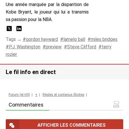
Une année marquée par la disparition de
Kobe Bryant, le joueur qui lui a transmis
sa passion pour la NBA.
Tags →
gordon hayward
lamelo ball
miles bridges
P.J. Washington
preview
Steve Clifford
terry
rozier
Le fil info en direct
Forum (et HS)
|
+
|
Règles et contenus illicites
|
Commentaires
AFFICHER LES COMMENTAIRES