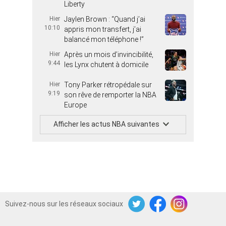
Liberty
Hier
Jaylen Brown : “Quand j’ai
10:10
appris mon transfert, j’ai
balancé mon téléphone !”
Hier
Après un mois d’invincibilité,
9:44
les Lynx chutent à domicile
Hier
Tony Parker rétropédale sur
9:19
son rêve de remporter la NBA
Europe
Afficher les actus NBA suivantes
Suivez-nous sur les réseaux sociaux
Twitter
Facebook
Instagram