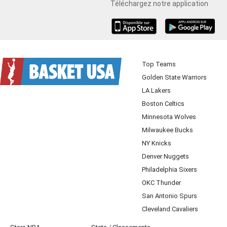
Téléchargez notre application
iOS
Android
Top Teams
Golden State Warriors
LA Lakers
Boston Celtics
Minnesota Wolves
Milwaukee Bucks
NY Knicks
Denver Nuggets
Philadelphia Sixers
OKC Thunder
San Antonio Spurs
Cleveland Cavaliers