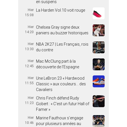
en suspens
Hier
La Harden Vol.10 voit rouge
15:08
Hier
Chelsea Gray signe deux
14:20
paniers au buzzer historiques
Hier
NBA 2K27 | Les Français, rois
13:30
du contre
Hier
Mac McClung part à la
12:45
découverte de l’Espagne
Hier
Une LeBron 23 « Hardwood
11:55
Classic » aux couleurs… des
Cavaliers
Hier
Chris Finch défend Rudy
11:23
Gobert : « C’est un futur Hall of
Famer »
Hier
Marine Fauthoux s’engage
10:46
pour plusieurs années au