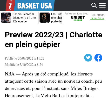
Affi
Pariez en ligne avec
Dennis Schröder
Les Grizzlies
Dwane Casey
100€ offerts
Unibet
découvrira-t-il une
cherchent déjà une
bientôt coach
La suite →
12e équipe
porte de sortie
Rome ?
différente ?
pour D’Angelo
le
Russell
Preview 2022/23 | Charlotte
men
en plein guêpier
Twitter
Facebook
Publié le 26/09/2022 à 11:22
Modifié le 3/10/2022 à 8:24
NBA — Après un été compliqué, les Hornets
attaquent cette saison avec un nouveau coach, peu
de recrues et, pour l’instant, sans Miles Bridges.
Heureusement, LaMelo Ball est toujours là…