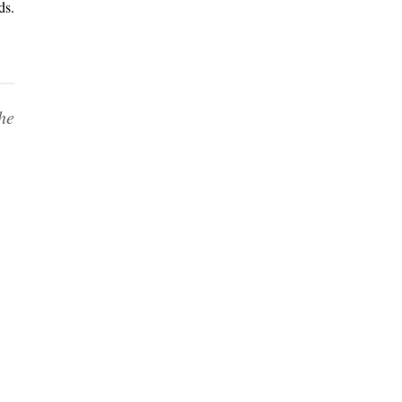
ds.
he