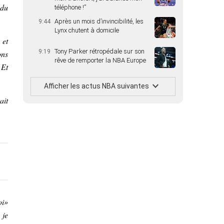
 du
téléphone !”
Après un mois d’invincibilité, les
9:44
Lynx chutent à domicile
 et
Tony Parker rétropédale sur son
9:19
ons
rêve de remporter la NBA Europe
 Et
Afficher les actus NBA suivantes
ait
oi»
 je