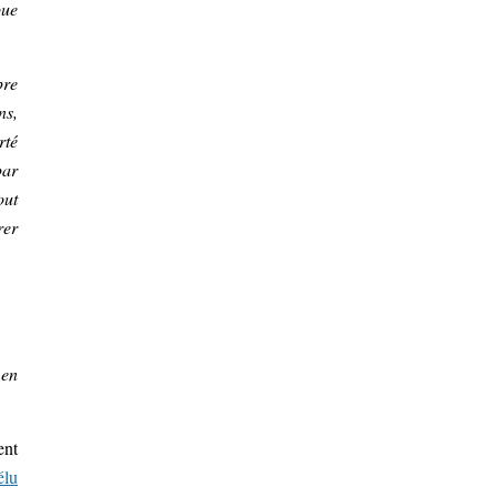
oue
pre
ns,
rté
par
out
rer
 en
ent
élu