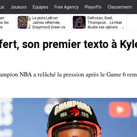
us
Joueurs
Equipes
Free Agency
Playoffs
Classement
zan
La piste LeBron
DeRozan, Beal,
si les
James refermée,
Thompson… Le Heat
es
Draymond Green va
étudie ses options
pouvoir rempiler à
Golden State
fert, son premier texto à Ky
hampion NBA a relâché la pression après le Game 6 rem