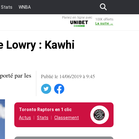
Stats
WNBA
Pariez en ligne avec
100€ offerts
Unibet
La suite →
le Lowry : Kawhi
porté par les
Publié le 14/06/2019 à 9:45
Twitter
Facebook
Toronto Raptors en 1 clic
Actus
Stats
Classement