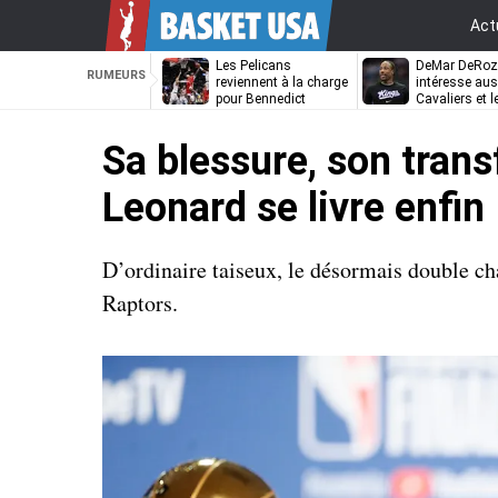
Act
Les Pelicans
DeMar DeRo
RUMEURS
reviennent à la charge
intéresse aus
pour Bennedict
Cavaliers et l
Mathurin
Nuggets
Sa blessure, son trans
Leonard se livre enfin
D’ordinaire taiseux, le désormais double c
Raptors.