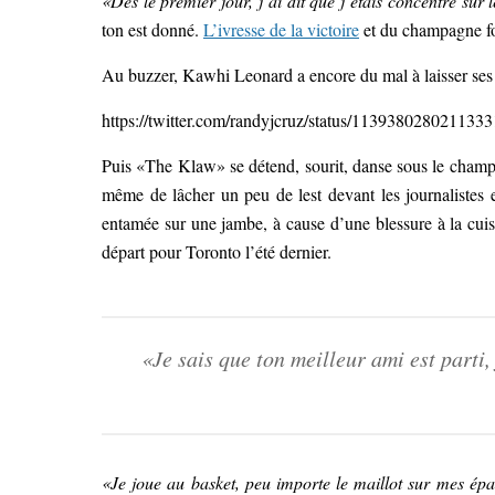
«Dès le premier jour, j’ai dit que j’étais concentré sur le
ton est donné.
L’ivresse de la victoire
et du champagne fon
Au buzzer, Kawhi Leonard a encore du mal à laisser ses 
https://twitter.com/randyjcruz/status/113938028021133
Puis «The Klaw» se détend, sourit, danse sous le champagn
même de lâcher un peu de lest devant les journalistes e
entamée sur une jambe, à cause d’une blessure à la cui
départ pour Toronto l’été dernier.
«Je sais que ton meilleur ami est parti,
«Je joue au basket, peu importe le maillot sur mes épa