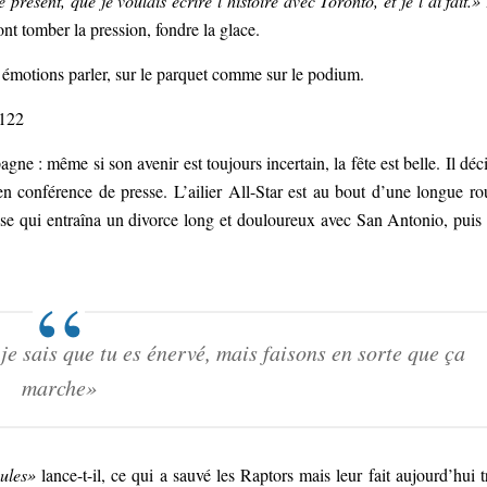
 présent, que je voulais écrire l’histoire avec Toronto, et je l’ai fait.»
t tomber la pression, fondre la glace.
émotions parler, sur le parquet comme sur le podium.
3122
e : même si son avenir est toujours incertain, la fête est belle. Il déc
n conférence de presse. L’ailier All-Star est au bout d’une longue ro
sse qui entraîna un divorce long et douloureux avec San Antonio, puis
 je sais que tu es énervé, mais faisons en sorte que ça
marche»
ules»
lance-t-il, ce qui a sauvé les Raptors mais leur fait aujourd’hui t