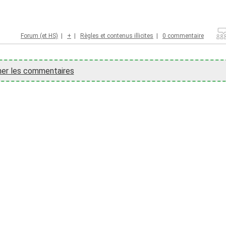
Forum (et HS)
|
+
|
Règles et contenus illicites
|
0 commentaire
her les commentaires