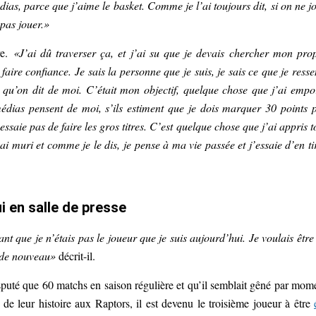
dias, parce que j’aime le basket. Comme je l’ai toujours dit, si on ne j
 pas jouer.»
re.
«J’ai dû traverser ça, et j’ai su que je devais chercher mon pro
aire confiance. Je sais la personne que je suis, je sais ce que je resse
 qu’on dit de moi. C’était mon objectif, quelque chose que j’ai empo
médias pensent de moi, s’ils estiment que je dois marquer 30 points 
ssaie pas de faire les gros titres. C’est quelque chose que j’ai appris t
muri et comme je le dis, je pense à ma vie passée et j’essaie d’en ti
i en salle de presse
ant que je n’étais pas le joueur que je suis aujourd’hui. Je voulais être
r de nouveau»
décrit-il.
isputé que 60 matchs en saison régulière et qu’il semblait gêné par mom
tre de leur histoire aux Raptors, il est devenu le troisième joueur à être