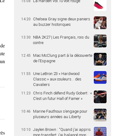
Le
La Harden Vol.10 voit rouge
15:08
Chelsea Gray signe deux paniers
14:20
au buzzer historiques
NBA 2K27 | Les Français, rois du
13:30
contre
ide
ute
Mac McClung part à la découverte
12:45
 un
de l’Espagne
Une LeBron 23 « Hardwood
11:55
Classic » aux couleurs… des
Cavaliers
Chris Finch défend Rudy Gobert : «
11:23
C’est un futur Hall of Famer »
Marine Fauthoux s’engage pour
10:46
plusieurs années au Liberty
Jaylen Brown : “Quand j’ai appris
10:10
rès
mon transfert, j’ai balancé mon