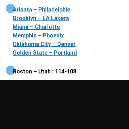
Atlanta – Philadelphie
Brooklyn – LA Lakers
Miami – Charlotte
Memphis – Phoenix
Oklahoma City – Denver
Golden State – Portland
Boston – Utah : 114-108