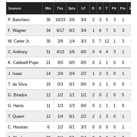
Joueurs
Min
Tirs
3pts
LF
O
D
T
Pd
Fte
Int
P. Banchero
36
10/23
2/6
3/4
2
3
5
3
1
1
F. Wagner
34
6/17
0/2
3/4
1
6
7
5
3
2
W. Carter Jr.
30
2/8
1/4
3/3
5
7
12
1
3
0
C. Anthony
31
4/13
1/6
0/0
0
4
4
3
1
0
K. Caldwell-Pope
21
0/0
0/0
0/0
0
1
1
0
0
0
J. Isaac
14
2/4
2/4
2/2
1
2
3
0
1
3
T. da Silva
10
0/3
0/1
0/0
0
1
1
0
0
0
G. Bitadze
12
1/2
1/1
1/2
2
0
2
0
5
0
G. Harris
11
1/3
1/3
0/0
0
1
1
1
0
1
T. Queen
12
1/4
0/1
2/2
2
1
3
0
1
2
C. Houstan
6
1/2
0/1
3/3
0
0
0
0
1
0