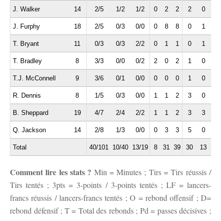
J. Walker
14
2/5
1/2
1/2
0
2
2
2
0
0
J. Furphy
18
2/5
0/3
0/0
0
8
8
0
1
3
T. Bryant
11
0/3
0/3
2/2
0
1
1
0
1
0
T. Bradley
8
3/3
0/0
0/2
2
0
2
1
0
0
T.J. McConnell
9
3/6
0/1
0/0
0
0
0
1
0
0
R. Dennis
8
1/5
0/3
0/0
1
1
2
3
0
1
B. Sheppard
19
4/7
2/4
2/2
1
1
2
3
3
1
Q. Jackson
14
2/8
1/3
0/0
0
3
3
5
0
2
Total
40/101
10/40
13/19
8
31
39
30
13
14
Comment lire les stats ?
Min = Minutes ; Tirs = Tirs réussis /
Tirs tentés ; 3pts = 3-points / 3-points tentés ; LF = lancers-
francs réussis / lancers-francs tentés ; O = rebond offensif ; D=
rebond défensif ; T = Total des rebonds ; Pd = passes décisives ;