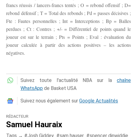
francs réussis / lancers-francs tentés ; O = rebond offensif ; D=
rebond défensif ; T = Total des rebonds ; Pd = passes décisives ;
Fte : Fautes personnelles ; Int = Interceptions ; Bp = Balles
perdues ; Ct : Contres ; +/- = Différentiel de points quand le
joueur est sur le terrain ; Pts = Points ; Eval : évaluation du
joueur calculée à partir des actions positives – les actions
négatives.
Suivez toute l'actualité NBA sur la
chaîne
WhatsApp
de Basket USA
Suivez nous également sur
Google Actualités
RÉDACTEUR
Samuel Hauraix
Tags →
Josh Giddey
sam hauser
spencer dinwiddie