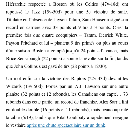
Hiérarchie respectée à Boston où les Celtics (47v-18d) ont
repoussé le Jazz (15v-50d) pour une 5e victoire de suite.
Titulaire en l’absence de Jayson Tatum, Sam Hauser a signé son
record en carrière avec 33 points et 9 tirs à 3-points. C’est la
première fois que quatre coéquipiers – Tatum, Derrick White,
Payton Pritchard et lui – plantent 9 tirs primés ou plus au cours
d’une saison. Boston a compté jusqu’à 24 points d’avance, mais
Brice Sensabaugh (22 points) a sonné la révolte sur la fin, tandis
que John Collins s’est gavé de tirs (28 points à 12/30).
Un mot enfin sur la victoire des Raptors (22v-43d) devant les
Wizards (13v-50d). Portés par un A.J. Lawson sur une autre
planète (32 points et 12 rebonds), les Canadiens ont capté… 73
rebonds dans cette partie, un record de franchise. Alex Sarr a fini
en double-double (16 points et 11 rebonds), mais beaucoup raté
la cible (5/19), tandis que Bilal Coulibaly a rapidement regagné
le vestiaire
après une chute spectaculaire sur un dunk
.