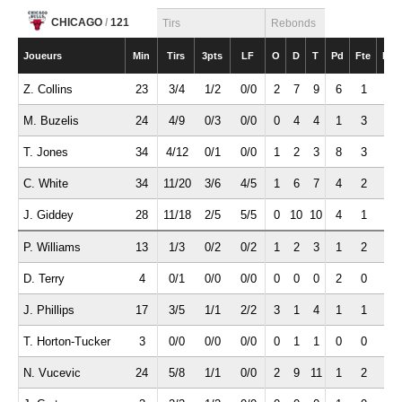
CHICAGO
/
121
Tirs
Rebonds
Joueurs
Min
Tirs
3pts
LF
O
D
T
Pd
Fte
Int
Z. Collins
23
3/4
1/2
0/0
2
7
9
6
1
1
M. Buzelis
24
4/9
0/3
0/0
0
4
4
1
3
0
T. Jones
34
4/12
0/1
0/0
1
2
3
8
3
0
C. White
34
11/20
3/6
4/5
1
6
7
4
2
0
J. Giddey
28
11/18
2/5
5/5
0
10
10
4
1
0
P. Williams
13
1/3
0/2
0/2
1
2
3
1
2
0
D. Terry
4
0/1
0/0
0/0
0
0
0
2
0
0
J. Phillips
17
3/5
1/1
2/2
3
1
4
1
1
0
T. Horton-Tucker
3
0/0
0/0
0/0
0
1
1
0
0
0
N. Vucevic
24
5/8
1/1
0/0
2
9
11
1
2
0