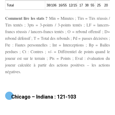
Total
38/106
16/55
12/15
17
38
55
25
20
5
Comment lire les stats ?
Min = Minutes ; Tirs = Tirs réussis /
Tirs tentés ; 3pts = 3-points / 3-points tentés ; LF = lancers-
francs réussis / lancers-francs tentés ; O = rebond offensif ; D=
rebond défensif ; T = Total des rebonds ; Pd = passes décisives ;
Fte : Fautes personnelles ; Int = Interceptions ; Bp = Balles
perdues ; Ct : Contres ; +/- = Différentiel de points quand le
joueur est sur le terrain ; Pts = Points ; Eval : évaluation du
joueur calculée à partir des actions positives – les actions
négatives.
Chicago – Indiana : 121-103