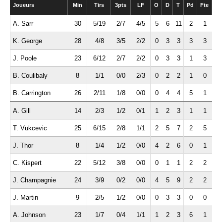
Joueurs
Min
Tirs
3pts
LF
O
D
T
Pd
Fte
Int
A. Sarr
30
5/19
2/7
4/5
5
6
11
2
1
0
K. George
28
4/8
3/5
2/2
0
3
3
3
3
0
J. Poole
23
6/12
2/7
2/2
0
3
3
1
3
1
B. Coulibaly
8
1/1
0/0
2/3
0
2
2
1
0
0
B. Carrington
26
2/11
1/8
0/0
0
4
4
5
1
1
A. Gill
14
2/3
1/2
0/1
1
2
3
1
1
0
T. Vukcevic
25
6/15
2/8
1/1
2
5
7
2
5
1
J. Thor
8
1/4
1/2
0/0
4
2
6
0
1
0
C. Kispert
22
5/12
3/8
0/0
0
1
1
2
2
0
J. Champagnie
24
3/9
0/2
0/0
4
5
9
2
2
2
J. Martin
9
2/5
1/2
0/0
0
3
3
0
0
0
A. Johnson
23
1/7
0/4
1/1
1
2
3
6
1
0