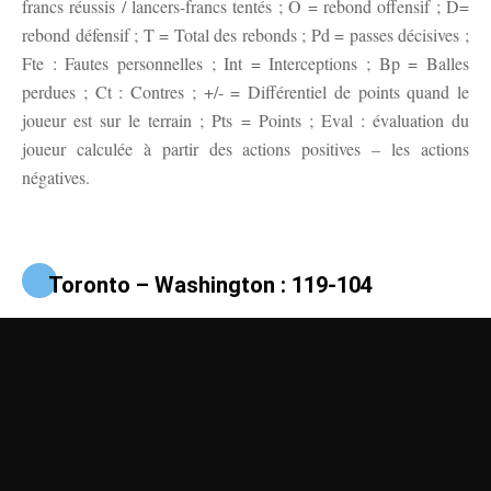
francs réussis / lancers-francs tentés ; O = rebond offensif ; D=
rebond défensif ; T = Total des rebonds ; Pd = passes décisives ;
Fte : Fautes personnelles ; Int = Interceptions ; Bp = Balles
perdues ; Ct : Contres ; +/- = Différentiel de points quand le
joueur est sur le terrain ; Pts = Points ; Eval : évaluation du
joueur calculée à partir des actions positives – les actions
négatives.
Toronto – Washington : 119-104