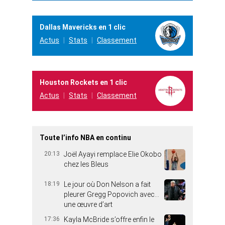
Dallas Mavericks en 1 clic
Actus
Stats
Classement
Houston Rockets en 1 clic
Actus
Stats
Classement
Toute l’info NBA en continu
20:13
Joël Ayayi remplace Elie Okobo
chez les Bleus
18:19
Le jour où Don Nelson a fait
pleurer Gregg Popovich avec…
une œuvre d’art
17:36
Kayla McBride s’offre enfin le