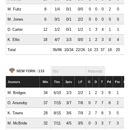
M. Fultz
8
1/4
0/1
0/0
0
0
0
2
0
1
M. Jones
6
0/1
0/1
2/2
0
0
0
0
0
0
D. Carter
12
1/2
0/1
1/2
1
3
4
1
1
1
K. Ellis
18
4/7
1/3
0/0
1
2
3
0
4
1
Total
36/86
10/34
22/26
14
23
37
18
20
7
NEW YORK
/
133
Tirs
Rebonds
Joueurs
Min
Tirs
3pts
LF
O
D
T
Pd
Fte
Int
M. Bridges
34
6/10
1/3
2/2
1
2
3
8
1
0
O. Anunoby
37
7/15
3/7
7/8
0
7
7
8
2
5
K. Towns
28
8/15
3/6
7/9
2
7
9
3
5
1
M. McBride
32
7/11
4/5
3/5
0
3
3
7
3
2