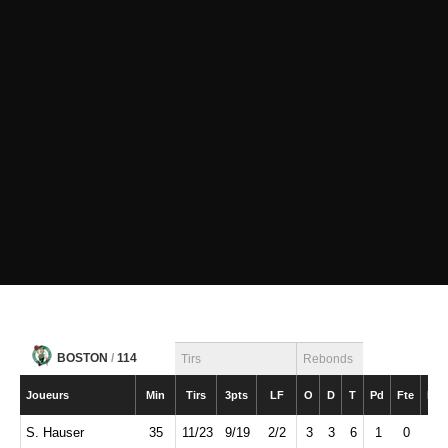
BOSTON
/
114
Tirs
Rebonds
Joueurs
Min
Tirs
3pts
LF
O
D
T
Pd
Fte
Int
S. Hauser
35
11/23
9/19
2/2
3
3
6
1
0
1