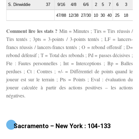
S. Dinwiddie
37
9/16
4/8
6/6
2
5
7
6
3
1
47/88
12/38
27/30
10
30
40
25
18
5
Comment lire les stats ?
Min = Minutes ; Tirs = Tirs réussis /
Tirs tentés ; 3pts = 3-points / 3-points tentés ; LF = lancers-
francs réussis / lancers-francs tentés ; O = rebond offensif ; D=
rebond défensif ; T = Total des rebonds ; Pd = passes décisives ;
Fte : Fautes personnelles ; Int = Interceptions ; Bp = Balles
perdues ; Ct : Contres ; +/- = Différentiel de points quand le
joueur est sur le terrain ; Pts = Points ; Eval : évaluation du
joueur calculée à partir des actions positives – les actions
négatives.
Sacramento – New York : 104-133