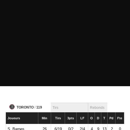
TORONTO
/
119
Tirs
Rebonds
Joueurs
Min
Tirs
3pts
LF
O
D
T
Pd
Fte
Int
S. Barnes
26
6/19
0/2
2/4
4
9
13
2
0
0