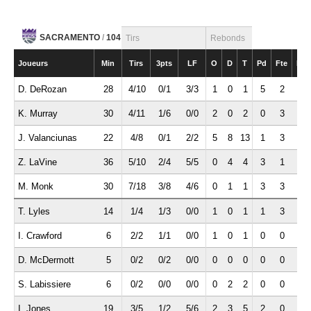
SACRAMENTO
/
104
Tirs
Rebonds
Joueurs
Min
Tirs
3pts
LF
O
D
T
Pd
Fte
Int
D. DeRozan
28
4/10
0/1
3/3
1
0
1
5
2
1
K. Murray
30
4/11
1/6
0/0
2
0
2
0
3
1
J. Valanciunas
22
4/8
0/1
2/2
5
8
13
1
3
0
Z. LaVine
36
5/10
2/4
5/5
0
4
4
3
1
1
M. Monk
30
7/18
3/8
4/6
0
1
1
3
3
0
T. Lyles
14
1/4
1/3
0/0
1
0
1
1
3
0
I. Crawford
6
2/2
1/1
0/0
1
0
1
0
0
0
D. McDermott
5
0/2
0/2
0/0
0
0
0
0
0
0
S. Labissiere
6
0/2
0/0
0/0
0
2
2
0
0
0
I. Jones
19
3/5
1/2
5/6
2
3
5
2
0
1