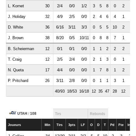
L. Kornet
30
2/4
0/0
1/2
3
5
8
0
2
2
J. Holiday
32
4/9
2/5
0/0
2
4
6
4
1
2
D. White
36
6/16
3/11
3/3
0
5
5
10
2
0
J. Brown
38
8/20
0/5
10/11
0
8
8
7
1
3
B. Scheierman
12
0/1
0/1
0/0
1
1
2
2
2
1
T. Craig
12
2/5
2/4
0/0
2
1
3
0
1
0
N. Queta
17
4/4
0/0
0/0
1
7
8
1
2
0
P. Pritchard
26
3/11
2/8
0/0
0
1
1
3
1
2
40/93
18/53
16/18
12
35
47
28
12
11
UTAH
/
108
Tirs
Rebonds
Joueurs
Min
Tirs
3pts
LF
O
D
T
Pd
Fte
Int