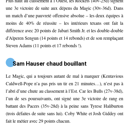
Plus haut au classement à l’Ouest, les Rockets (40v-25d) signent
une 3e victoire de suite aux dépens du Magic (30v-36d). Dans
un match d’une pauvreté offensive absolue – les deux équipes à
moins de 40% de réussite – les intérieurs texans ont fait la
différence avec 20 points de Jabari Smith Jr. et les double-double
d’Alperen Sengun (14 points et 14 rebonds) et de son remplaçant
Steven Adams (11 points et 17 rebonds !).
Sam Hauser chaud bouillant
Le Magic, qui a toujours autant de mal à marquer (Kentavious
Caldwell-Pope n’a pas pris un tir en 21 minutes…), n’est pas à
l’abri d’une chute au classement à l’Est. Car les Bulls (27v-38d),
l’un de ses poursuivants, ont signé une 3e victoire de rang en
battant des Pacers (35v-28d) à la peine sans Tyrese Haliburton
(trois défaites de suite sans lui). Coby White et Josh Giddey ont
fait le métier avec 29 points chacun.