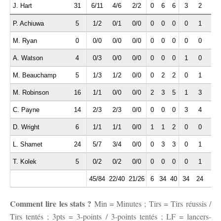
J. Hart
31
6/11
4/6
2/2
0
6
6
3
2
0
P. Achiuwa
5
1/2
0/1
0/0
0
0
0
0
1
0
M. Ryan
0
0/0
0/0
0/0
0
0
0
0
0
0
A. Watson
4
0/3
0/0
0/0
0
0
0
1
0
0
M. Beauchamp
5
1/3
1/2
0/0
0
2
2
0
1
0
M. Robinson
16
1/1
0/0
0/0
2
3
5
1
3
4
C. Payne
14
2/3
2/3
0/0
0
0
0
3
4
0
D. Wright
6
1/1
1/1
0/0
1
1
2
0
0
0
L. Shamet
24
5/7
3/4
0/0
0
3
3
0
1
1
T. Kolek
5
0/2
0/2
0/0
0
0
0
0
1
0
45/84
22/40
21/26
6
34
40
34
24
13
Comment lire les stats ?
Min = Minutes ; Tirs = Tirs réussis /
Tirs tentés ; 3pts = 3-points / 3-points tentés ; LF = lancers-