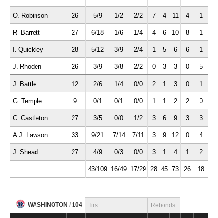
O. Robinson
26
5/9
1/2
2/2
7
4
11
4
1
0
R. Barrett
27
6/18
1/6
1/4
4
6
10
8
1
0
I. Quickley
28
5/12
3/9
2/4
1
5
6
6
1
0
J. Rhoden
26
3/9
3/8
2/2
0
3
3
0
5
1
J. Battle
12
2/6
1/4
0/0
2
1
3
0
1
0
G. Temple
9
0/1
0/1
0/0
1
1
2
2
0
1
C. Castleton
27
3/5
0/0
1/2
3
6
9
3
3
0
A.J. Lawson
33
9/21
7/14
7/11
3
9
12
0
4
1
J. Shead
27
4/9
0/3
0/0
3
1
4
1
2
0
43/109
16/49
17/29
28
45
73
26
18
3
WASHINGTON
/
104
Tirs
Rebonds