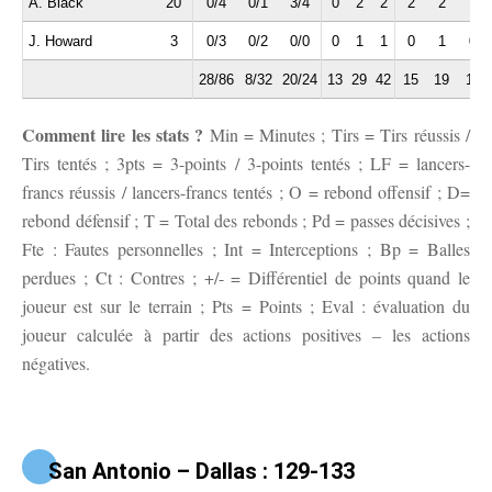
A. Black
20
0/4
0/1
3/4
0
2
2
2
2
1
J. Howard
3
0/3
0/2
0/0
0
1
1
0
1
0
28/86
8/32
20/24
13
29
42
15
19
10
Comment lire les stats ?
Min = Minutes ; Tirs = Tirs réussis /
Tirs tentés ; 3pts = 3-points / 3-points tentés ; LF = lancers-
francs réussis / lancers-francs tentés ; O = rebond offensif ; D=
rebond défensif ; T = Total des rebonds ; Pd = passes décisives ;
Fte : Fautes personnelles ; Int = Interceptions ; Bp = Balles
perdues ; Ct : Contres ; +/- = Différentiel de points quand le
joueur est sur le terrain ; Pts = Points ; Eval : évaluation du
joueur calculée à partir des actions positives – les actions
négatives.
San Antonio – Dallas : 129-133