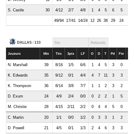
S. Castle
30
4/12
2/7
4/8
1
4
5
6
5
2
49/94
17/41
14/24
12
26
38
29
24
6
DALLAS
/
133
Tirs
Rebonds
Joueurs
Min
Tirs
3pts
LF
O
D
T
Pd
Fte
Int
N. Marshall
39
8/16
1/5
6/6
1
4
5
3
0
1
K. Edwards
35
9/12
0/1
4/4
4
7
11
3
3
1
K. Thompson
36
8/14
3/8
7/7
1
1
2
3
2
0
D. Exum
24
4/9
2/4
0/0
0
2
2
1
5
0
M. Christie
28
4/15
2/11
2/2
0
4
4
5
0
1
C. Martin
20
1/1
0/0
1/2
0
3
3
1
2
1
D. Powell
21
4/5
0/1
1/3
2
4
6
3
3
0