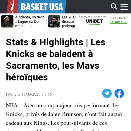
Affi
Pariez en ligne avec
À Atlanta, on tient
Les Wizards vont
Dennis Schrö
100€ offerts
Unibet
à Luguentz Dort
discuter
découvrira-t-il
La suite →
mais…
prolongation avec
12e équipe
Anthony Davis
différente ?
le
Stats & Highlights | Les
men
Knicks se baladent à
Sacramento, les Mavs
héroïques
Twitter
Facebook
Publié le 11/03/2025 à 7:56
NBA – Avec un cinq majeur très performant, les
Knicks, privés de Jalen Brunson, n’ont fait aucun
cadeau aux Kings. Les poursuivants de ces