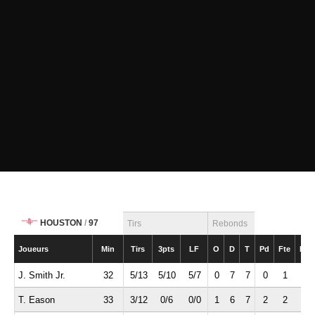
HOUSTON
/
97
Tirs
Rebonds
Joueurs
Min
Tirs
3pts
LF
O
D
T
Pd
Fte
Int
J. Smith Jr.
32
5/13
5/10
5/7
0
7
7
0
1
0
T. Eason
33
3/12
0/6
0/0
1
6
7
2
2
1