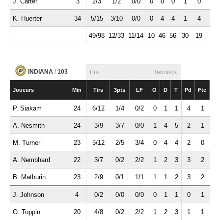
J. Carter
3
2/3
1/2
0/0
0
0
0
1
0
0
K. Huerter
34
5/15
3/10
0/0
0
4
4
1
4
3
49/98
12/33
11/14
10
46
56
30
19
4
INDIANA
/
103
Tirs
Rebonds
Joueurs
Min
Tirs
3pts
LF
O
D
T
Pd
Fte
Int
P. Siakam
24
6/12
1/4
0/2
0
1
1
4
1
1
A. Nesmith
24
3/9
3/7
0/0
1
4
5
2
1
1
M. Turner
23
5/12
2/5
3/4
0
4
4
2
0
0
A. Nembhard
22
3/7
0/2
2/2
1
2
3
3
2
3
B. Mathurin
23
2/9
0/1
1/1
1
1
2
3
2
0
J. Johnson
4
0/2
0/0
0/0
0
1
1
0
1
0
O. Toppin
20
4/8
0/2
2/2
1
2
3
1
1
2