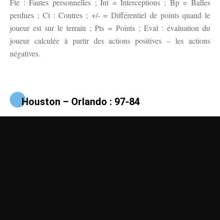
Fte : Fautes personnelles ; Int = Interceptions ; Bp = Balles
perdues ; Ct : Contres ; +/- = Différentiel de points quand le
joueur est sur le terrain ; Pts = Points ; Eval : évaluation du
joueur calculée à partir des actions positives – les actions
négatives.
Houston – Orlando : 97-84