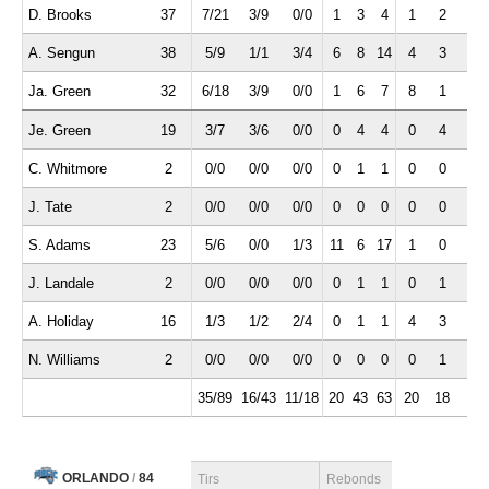
D. Brooks
37
7/21
3/9
0/0
1
3
4
1
2
1
A. Sengun
38
5/9
1/1
3/4
6
8
14
4
3
0
Ja. Green
32
6/18
3/9
0/0
1
6
7
8
1
2
Je. Green
19
3/7
3/6
0/0
0
4
4
0
4
0
C. Whitmore
2
0/0
0/0
0/0
0
1
1
0
0
0
J. Tate
2
0/0
0/0
0/0
0
0
0
0
0
0
S. Adams
23
5/6
0/0
1/3
11
6
17
1
0
0
J. Landale
2
0/0
0/0
0/0
0
1
1
0
1
0
A. Holiday
16
1/3
1/2
2/4
0
1
1
4
3
0
N. Williams
2
0/0
0/0
0/0
0
0
0
0
1
0
35/89
16/43
11/18
20
43
63
20
18
4
ORLANDO
/
84
Tirs
Rebonds