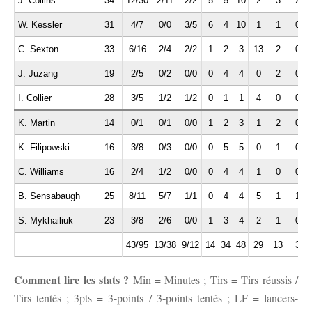
J. Collins
34
12/30
2/11
2/2
5
5
10
2
3
2
W. Kessler
31
4/7
0/0
3/5
6
4
10
1
1
0
C. Sexton
33
6/16
2/4
2/2
1
2
3
13
2
0
J. Juzang
19
2/5
0/2
0/0
0
4
4
0
2
0
I. Collier
28
3/5
1/2
1/2
0
1
1
4
0
0
K. Martin
14
0/1
0/1
0/0
1
2
3
1
2
0
K. Filipowski
16
3/8
0/3
0/0
0
5
5
0
1
0
C. Williams
16
2/4
1/2
0/0
0
4
4
1
0
0
B. Sensabaugh
25
8/11
5/7
1/1
0
4
4
5
1
1
S. Mykhailiuk
23
3/8
2/6
0/0
1
3
4
2
1
0
43/95
13/38
9/12
14
34
48
29
13
3
Comment lire les stats ?
Min = Minutes ; Tirs = Tirs réussis /
Tirs tentés ; 3pts = 3-points / 3-points tentés ; LF = lancers-