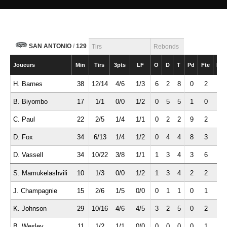
SAN ANTONIO
/
129
Tirs
Rebonds
Joueurs
Min
Tirs
3pts
LF
O
D
T
Pd
Fte
Int
H. Barnes
38
12/14
4/6
1/3
6
2
8
0
2
1
B. Biyombo
17
1/1
0/0
1/2
0
5
5
1
0
0
C. Paul
22
2/5
1/4
1/1
0
2
2
9
2
1
D. Fox
34
6/13
1/4
1/2
0
4
4
8
3
0
D. Vassell
34
10/22
3/8
1/1
1
3
4
3
6
1
S. Mamukelashvili
10
1/3
0/0
1/2
1
3
4
2
2
0
J. Champagnie
15
2/6
1/5
0/0
0
1
1
0
1
0
K. Johnson
29
10/16
4/6
4/5
3
2
5
0
2
1
B. Wesley
11
1/2
1/1
0/0
0
0
0
0
1
0