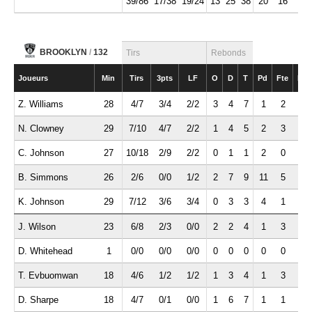
39/86
17/38
19/24
13
25
38
20
16
8
BROOKLYN
/
132
Tirs
Rebonds
Joueurs
Min
Tirs
3pts
LF
O
D
T
Pd
Fte
Int
Z. Williams
28
4/7
3/4
2/2
3
4
7
1
2
2
N. Clowney
29
7/10
4/7
2/2
1
4
5
2
3
2
C. Johnson
27
10/18
2/9
2/2
0
1
1
2
0
0
B. Simmons
26
2/6
0/0
1/2
2
7
9
11
5
0
K. Johnson
29
7/12
3/6
3/4
0
3
3
4
1
1
J. Wilson
23
6/8
2/3
0/0
2
2
4
1
3
1
D. Whitehead
1
0/0
0/0
0/0
0
0
0
0
0
0
T. Evbuomwan
18
4/6
1/2
1/2
1
3
4
1
3
0
D. Sharpe
18
4/7
0/1
0/0
1
6
7
1
1
1