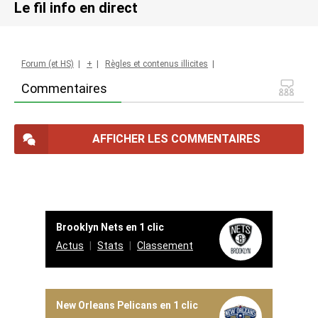
Le fil info en direct
Forum (et HS)
|
+
|
Règles et contenus illicites
|
Commentaires
AFFICHER LES COMMENTAIRES
Brooklyn Nets en 1 clic
Actus
Stats
Classement
New Orleans Pelicans en 1 clic