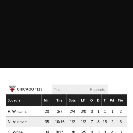
CHICAGO
/
113
Tirs
Rebonds
Joueurs
Min
Tirs
3pts
LF
O
D
T
Pd
Fte
Int
P. Williams
20
3/7
2/4
0/0
0
1
1
1
2
0
N. Vucevic
35
10/16
1/2
1/2
7
8
15
2
3
1
C. White
34
8/17
1/8
5/5
0
3
3
4
3
0