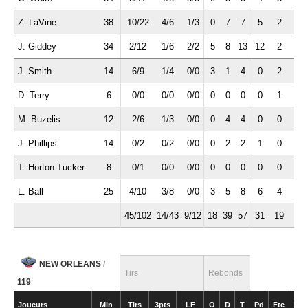
Z. LaVine
38
10/22
4/6
1/3
0
7
7
5
2
1
J. Giddey
34
2/12
1/6
2/2
5
8
13
12
2
4
J. Smith
14
6/9
1/4
0/0
3
1
4
0
2
0
D. Terry
6
0/0
0/0
0/0
0
0
0
0
1
1
M. Buzelis
12
2/6
1/3
0/0
0
4
4
0
0
0
J. Phillips
14
0/2
0/2
0/0
0
2
2
1
0
0
T. Horton-Tucker
8
0/1
0/0
0/0
0
0
0
0
0
0
L. Ball
25
4/10
3/8
0/0
3
5
8
6
4
1
45/102
14/43
9/12
18
39
57
31
19
8
NEW ORLEANS
/
Tirs
Rebonds
119
Joueurs
Min
Tirs
3pts
LF
O
D
T
Pd
Fte
Int