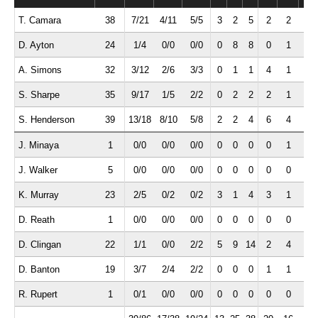
T. Camara
38
7/21
4/11
5/5
3
2
5
2
2
2
D. Ayton
24
1/4
0/0
0/0
0
8
8
0
1
0
A. Simons
32
3/12
2/6
3/3
0
1
1
4
1
0
S. Sharpe
35
9/17
1/5
2/2
0
2
2
2
1
1
S. Henderson
39
13/18
8/10
5/8
2
2
4
6
4
2
J. Minaya
1
0/0
0/0
0/0
0
0
0
0
1
0
J. Walker
5
0/0
0/0
0/0
0
0
0
0
0
0
K. Murray
23
2/5
0/2
0/2
3
1
4
3
1
0
D. Reath
1
0/0
0/0
0/0
0
0
0
0
0
0
D. Clingan
22
1/1
0/0
2/2
5
9
14
2
4
2
D. Banton
19
3/7
2/4
2/2
0
0
0
1
1
1
R. Rupert
1
0/1
0/0
0/0
0
0
0
0
0
0