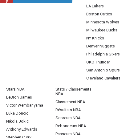
LA Lakers
Boston Celtics
Minnesota Wolves
Milwaukee Bucks
NY Knicks
Denver Nuggets
Philadelphia Sixers
OKC Thunder
San Antonio Spurs
Cleveland Cavaliers
Stars NBA
Stats / Classements
NBA
LeBron James
Classement NBA
Victor Wembanyama
Résultats NBA
Luka Doncic
Scoreurs NBA
Nikola Jokic
Rebondeurs NBA
Anthony Edwards
Passeurs NBA
Stephen Curry