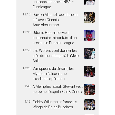
un rapprochement NBA –
Euroleague
12:13
Davion Mitchell raconte son
été avec Giannis
Antetokounmpo
11:33
Udonis Haslem devient
actionnaire minoritaire d’un
promu en Premier League
10:58
Les Wolves vont donner les
clés de leur attaque à LaMelo
Ball
10:23
Vainqueurs du Dream, les
Mystics réalisent une
excellente opération
9:45
A Memphis, Isaiah Stewart veut
perpétuer l’esprit « Grit & Grind »
9:16
Gabby Williams enfonce les
Wings de Paige Bueckers