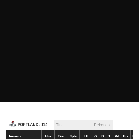
PORTLAND
/
114
Tirs
Rebonds
Joueurs
Min
Tirs
3pts
LF
O
D
T
Pd
Fte
Int