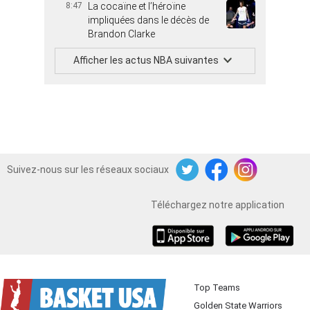
8:47
La cocaïne et l’héroïne
impliquées dans le décès de
Brandon Clarke
Afficher les actus NBA suivantes
Suivez-nous sur les réseaux sociaux
Twitter
Facebook
Instagram
Téléchargez notre application
iOS
Android
Top Teams
Golden State Warriors