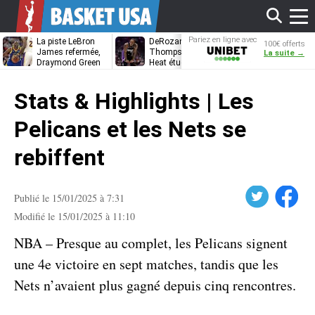
Affi
Pariez en ligne avec
La piste LeBron
DeRozan, Beal,
Kentavious
100€ offerts
Unibet
James refermée,
Thompson… Le
Caldwell-Pope
La suite →
Draymond Green
Heat étudie ses
à retrouver L
va pouvoir rempiler
options
James à
le
à Golden State
Philadelphie ?
Stats & Highlights | Les
men
Pelicans et les Nets se
rebiffent
Twitter
Facebook
Publié le 15/01/2025 à 7:31
Modifié le 15/01/2025 à 11:10
NBA – Presque au complet, les Pelicans signent
une 4e victoire en sept matches, tandis que les
Nets n’avaient plus gagné depuis cinq rencontres.