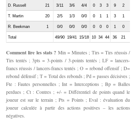
D. Russell
21
3/11
3/6
4/4
0
3
3
9
2
4
T. Martin
20
2/5
1/3
0/0
0
1
1
3
1
0
R. Beekman
1
0/0
0/0
0/0
0
0
0
1
0
0
Total
49/90
19/41
15/18
10
34
44
36
21
11
Comment lire les stats ?
Min = Minutes ; Tirs = Tirs réussis /
Tirs tentés ; 3pts = 3-points / 3-points tentés ; LF = lancers-
francs réussis / lancers-francs tentés ; O = rebond offensif ; D=
rebond défensif ; T = Total des rebonds ; Pd = passes décisives ;
Fte : Fautes personnelles ; Int = Interceptions ; Bp = Balles
perdues ; Ct : Contres ; +/- = Différentiel de points quand le
joueur est sur le terrain ; Pts = Points ; Eval : évaluation du
joueur calculée à partir des actions positives – les actions
négatives.