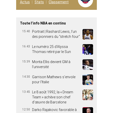
Actus
Stats
Classement
Toute l’info NBA en continu
15:40
Portrait | Rashard Lewis, l’un
des pionniers du “stretch four”
16:43
Le numéro 25 d’Alyssa
Thomas retiré par le Sun
15:39
Monta Ellis devient GM à
l’université
14:30
Garrison Mathews s’envole
pour l’Italie
13:45
Le 8 août 1992, la « Dream
Team » achève son chef
d’œuvre de Barcelone
12:50
Darko Rajakovic favorable à