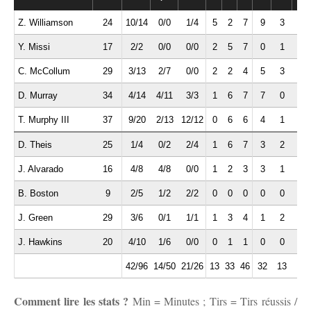
Z. Williamson
24
10/14
0/0
1/4
5
2
7
9
3
0
Y. Missi
17
2/2
0/0
0/0
2
5
7
0
1
0
C. McCollum
29
3/13
2/7
0/0
2
2
4
5
3
1
D. Murray
34
4/14
4/11
3/3
1
6
7
7
0
1
T. Murphy III
37
9/20
2/13
12/12
0
6
6
4
1
3
D. Theis
25
1/4
0/2
2/4
1
6
7
3
2
1
J. Alvarado
16
4/8
4/8
0/0
1
2
3
3
1
1
B. Boston
9
2/5
1/2
2/2
0
0
0
0
0
0
J. Green
29
3/6
0/1
1/1
1
3
4
1
2
4
J. Hawkins
20
4/10
1/6
0/0
0
1
1
0
0
0
42/96
14/50
21/26
13
33
46
32
13
11
Comment lire les stats ?
Min = Minutes ; Tirs = Tirs réussis /