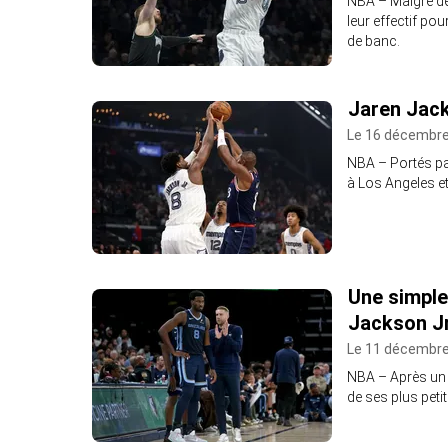
NBA – Malgré de
leur effectif po
de banc.
Jaren Jack
Le 16 décembre
NBA – Portés pa
à Los Angeles e
Une simple
Jackson Jr
Le 11 décembre
NBA – Après un q
de ses plus peti