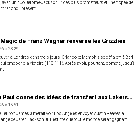
, avec un duo Jerome-Jackson Jr des plus prometteurs et une flopée de
ont répondu présent.
le Magic de Franz Wagner renverse les Grizzlies
26 à 23:29
ouver à Londres dans trois jours, Orlando et Memphis se défiaient à Berl
c qui empoche la victoire (118-111). Après avoir, pourtant, compté jusqu’
rd !
 Paul donne des idées de transfert aux Lakers…
26 à 15:51
e LeBron James aimerait voir Los Angeles envoyer Austin Reaves à
nge de Jaren Jackson Jr. Il estime que tout le monde serait gagnant.