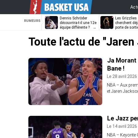
Act
Dennis Schröder
Les Grizzlies
RUMEURS
découvrira-t-il une 12e
cherchent déj
équipe différente ?
porte de sorti
D’Angelo Russ
Toute l'actu de
"Jaren 
Ja Morant 
Bane !
Le 28 avril 2026
NBA – Aux premi
et Jaren Jackson
Le Jazz pe
Le 14 avril 2026
NBA – Keyonte G