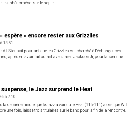
, est phénoménal sur le papier.
« espère » encore rester aux Grizzlies
à 13:51
All-Star sait pourtant que les Grizzlies ont cherché à l’échanger ces
es, après en avoir fait autant avec Jaren Jackson Jr, pour lancer une
 suspense, le Jazz surprend le Heat
26 à 7:10
 la dernière minute que le Jazz a vaincu le Heat (115-111) alors que Will
re une fois, laissé trois titulaires sur le banc pour la fin de la rencontre.