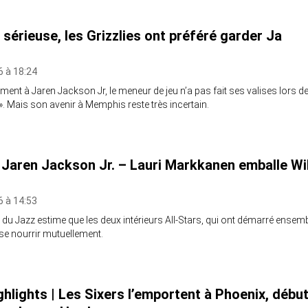
 sérieuse, les Grizzlies ont préféré garder Ja
6 à 18:24
ent à Jaren Jackson Jr, le meneur de jeu n’a pas fait ses valises lors de
 ». Mais son avenir à Memphis reste très incertain.
Jaren Jackson Jr. – Lauri Markkanen emballe Wil
6 à 14:53
du Jazz estime que les deux intérieurs All-Stars, qui ont démarré ensem
se nourrir mutuellement.
ghlights | Les Sixers l’emportent à Phoenix, débu