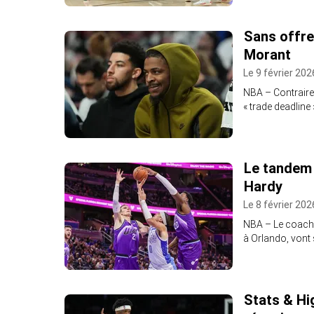
Sans offre
Morant
Le 9 février 202
NBA – Contrairem
« trade deadline
Le tandem 
Hardy
Le 8 février 202
NBA – Le coach 
à Orlando, vont 
Stats & Hi