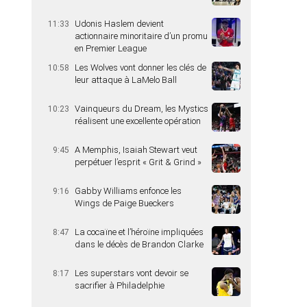
Udonis Haslem devient
11:33
actionnaire minoritaire d’un promu
en Premier League
Les Wolves vont donner les clés de
10:58
leur attaque à LaMelo Ball
Vainqueurs du Dream, les Mystics
10:23
réalisent une excellente opération
A Memphis, Isaiah Stewart veut
9:45
perpétuer l’esprit « Grit & Grind »
Gabby Williams enfonce les
9:16
Wings de Paige Bueckers
La cocaïne et l’héroïne impliquées
8:47
dans le décès de Brandon Clarke
Les superstars vont devoir se
8:17
sacrifier à Philadelphie