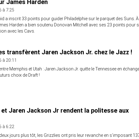
our James Harden
6 à 7:25
d a inscrit 33 points pour guider Philadelphie sur le parquet des Suns. À
es Harden a bien soutenu Donovan Mitchell avec ses 23 points pour 
ion avec les Cavs.
es transfèrent Jaren Jackson Jr. chez le Jazz !
6 à 20:11
entre Memphis et Utah : Jaren Jackson Jr. quitte le Tennessee en échang
turs choix de Draft !
et Jaren Jackson Jr rendent la politesse aux
6 à 6:22
eux jours plus tôt, les Grizzlies ont pris leur revanche en s’imposant 13