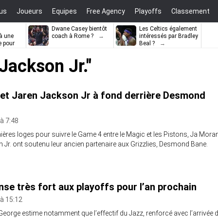
us
Joueurs
Equipes
Free Agency
Playoffs
Classement
Dwane Casey bientôt
Les Celtics également
à une
coach à Rome ?
intéressés par Bradley
e pour
Beal ?
ell
Jackson Jr."
et Jaren Jackson Jr à fond derrière Desmond
 à 7:48
ères loges pour suivre le Game 4 entre le Magic et les Pistons, Ja Mora
 Jr. ont soutenu leur ancien partenaire aux Grizzlies, Desmond Bane.
nse très fort aux playoffs pour l’an prochain
 à 15:12
eorge estime notamment que l’effectif du Jazz, renforcé avec l’arrivée 