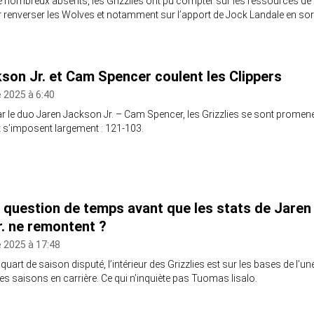
 nombreux absents, les Grizzlies ont pu compter sur les ressources de
ur renverser les Wolves et notamment sur l’apport de Jock Landale en sor
son Jr. et Cam Spencer coulent les Clippers
 2025 à 6:40
r le duo Jaren Jackson Jr. – Cam Spencer, les Grizzlies se sont promen
t s’imposent largement : 121-103.
 question de temps avant que les stats de Jaren
. ne remontent ?
 2025 à 17:48
uart de saison disputé, l’intérieur des Grizzlies est sur les bases de l’un
tes saisons en carrière. Ce qui n’inquiète pas Tuomas Iisalo.