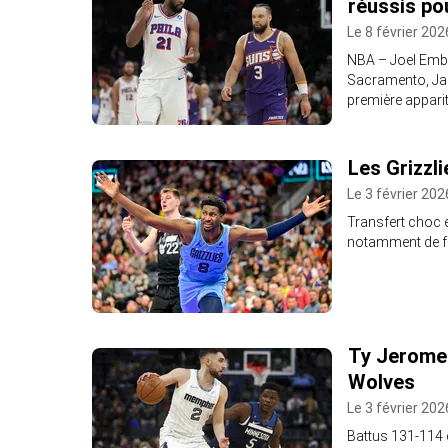
réussis p
Le 8 février 202
NBA – Joel Embii
Sacramento, Jam
première apparit
Les Grizzli
Le 3 février 202
Transfert choc 
notamment de fu
Ty Jerome 
Wolves
Le 3 février 202
Battus 131-114 d