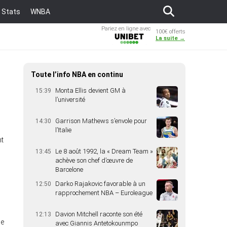
Stats
WNBA
Pariez en ligne avec
100€ offerts
Unibet
La suite →
Toute l’info NBA en continu
Monta Ellis devient GM à
15:39
l’université
Garrison Mathews s’envole pour
14:30
l’Italie
nt
Le 8 août 1992, la « Dream Team »
13:45
achève son chef d’œuvre de
Barcelone
Darko Rajakovic favorable à un
12:50
rapprochement NBA – Euroleague
Davion Mitchell raconte son été
12:13
de
avec Giannis Antetokounmpo