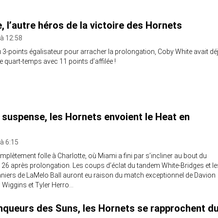
, l’autre héros de la victoire des Hornets
 à 12:58
3-points égalisateur pour arracher la prolongation, Coby White avait dé
e quart-temps avec 11 points d’affilée !
 suspense, les Hornets envoient le Heat en
 à 6:15
plètement folle à Charlotte, où Miami a fini par s’incliner au bout du
26 après prolongation. Les coups d’éclat du tandem White-Bridges et le
aniers de LaMelo Ball auront eu raison du match exceptionnel de Davion
 Wiggins et Tyler Herro…
nqueurs des Suns, les Hornets se rapprochent d