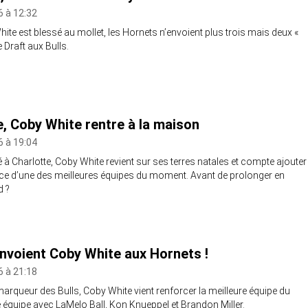
6 à 12:32
e est blessé au mollet, les Hornets n’envoient plus trois mais deux «
 Draft aux Bulls.
e, Coby White rentre à la maison
6 à 19:04
à Charlotte, Coby White revient sur ses terres natales et compte ajouter
ifice d’une des meilleures équipes du moment. Avant de prolonger en
d ?
envoient Coby White aux Hornets !
6 à 21:18
arqueur des Bulls, Coby White vient renforcer la meilleure équipe du
 équipe avec LaMelo Ball, Kon Knueppel et Brandon Miller.