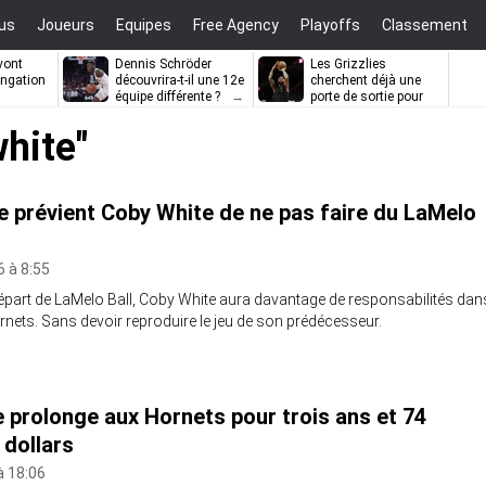
us
Joueurs
Equipes
Free Agency
Playoffs
Classement
vont
Dennis Schröder
Les Grizzlies
ongation
découvrira-t-il une 12e
cherchent déjà une
équipe différente ?
porte de sortie pour
D’Angelo Russell
hite"
e prévient Coby White de ne pas faire du LaMelo
6 à 8:55
épart de LaMelo Ball, Coby White aura davantage de responsabilités dan
rnets. Sans devoir reproduire le jeu de son prédécesseur.
 prolonge aux Hornets pour trois ans et 74
 dollars
à 18:06