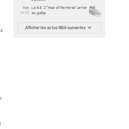
La A.E. 2 “Year of the Horse” arrive
Hier
au galop
11:11
Afficher les actus NBA suivantes
jà
s
u