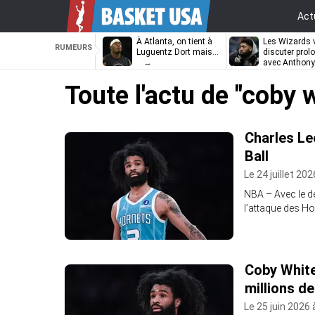
Act
À Atlanta, on tient à
Les Wizards 
RUMEURS
Luguentz Dort mais…
discuter prol
avec Anthony
Davis
Toute l'actu de
"coby w
Charles Le
Ball
Le 24 juillet 202
NBA – Avec le d
l’attaque des Ho
Coby White
millions de
Le 25 juin 2026 