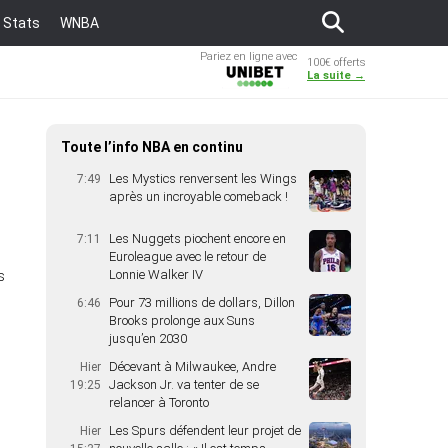
Stats
WNBA
Pariez en ligne avec
100€ offerts
Unibet
La suite →
Toute l’info NBA en continu
Les Mystics renversent les Wings
7:49
après un incroyable comeback !
Les Nuggets piochent encore en
7:11
Euroleague avec le retour de
Lonnie Walker IV
s
Pour 73 millions de dollars, Dillon
6:46
Brooks prolonge aux Suns
jusqu’en 2030
Décevant à Milwaukee, Andre
Hier
Jackson Jr. va tenter de se
19:25
relancer à Toronto
Les Spurs défendent leur projet de
Hier