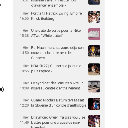
nouvelle salle : « Il est temps
15:37
on
d’avancer ensemble »
Portrait | Patrick Ewing, Empire
Hier
Knick Building
16:55
Une date de sortie pour la Nike
Hier
A’Two “White Label”
15:38
Rui Hachimura savoure déjà son
Hier
nouveau chapitre avec les
14:50
Clippers
NBA 2K27 | Qui sera le joueur le
Hier
plus rapide ?
13:55
Le syndicat des joueurs ouvre un
Hier
e)
nouveau centre d’entraînement
13:08
Quand Nicolas Batum terrassait
Hier
la Slovénie d’un contre d’anthologie
12:20
Draymond Green n’a pas voulu se
Hier
battre pour une clause de non-
11:49
transfert