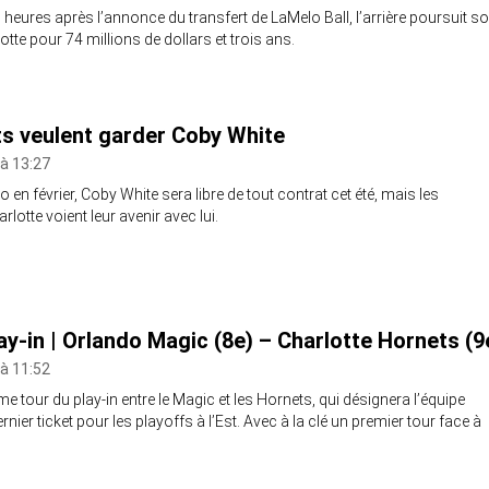
eures après l’annonce du transfert de LaMelo Ball, l’arrière poursuit s
otte pour 74 millions de dollars et trois ans.
s veulent garder Coby White
 à 13:27
 en février, Coby White sera libre de tout contrat cet été, mais les
rlotte voient leur avenir avec lui.
ay-in | Orlando Magic (8e) – Charlotte Hornets (9
 à 11:52
e tour du play-in entre le Magic et les Hornets, qui désignera l’équipe
nier ticket pour les playoffs à l’Est. Avec à la clé un premier tour face à