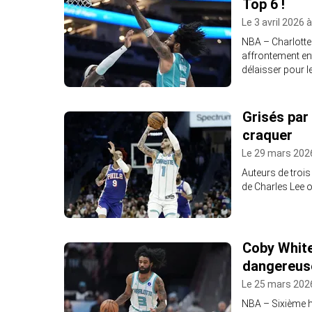
Top 6 !
Le 3 avril 2026 
NBA – Charlotte
affrontement ent
délaisser pour le
Grisés par 
craquer
Le 29 mars 2026
Auteurs de troi
de Charles Lee on
Coby White 
dangereus
Le 25 mars 202
NBA – Sixième h