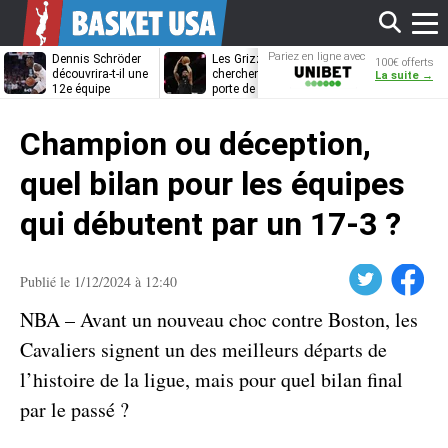
Affi
Pariez en ligne avec
Dennis Schröder
Les Grizzlies
Dwane Casey
100€ offerts
Unibet
découvrira-t-il une
cherchent déjà une
bientôt coach
La suite →
12e équipe
porte de sortie
Rome ?
différente ?
pour D’Angelo
le
Russell
Champion ou déception,
men
quel bilan pour les équipes
qui débutent par un 17-3 ?
Twitter
Facebook
Publié le 1/12/2024 à 12:40
NBA – Avant un nouveau choc contre Boston, les
Cavaliers signent un des meilleurs départs de
l’histoire de la ligue, mais pour quel bilan final
par le passé ?