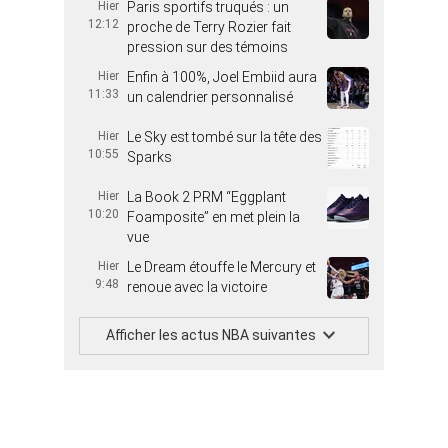
Hier
Paris sportifs truqués : un
12:12
proche de Terry Rozier fait
pression sur des témoins
Hier
Enfin à 100%, Joel Embiid aura
11:33
un calendrier personnalisé
Hier
Le Sky est tombé sur la tête des
10:55
Sparks
Hier
La Book 2 PRM “Eggplant
10:20
Foamposite” en met plein la
vue
Hier
Le Dream étouffe le Mercury et
9:48
renoue avec la victoire
Afficher les actus NBA suivantes