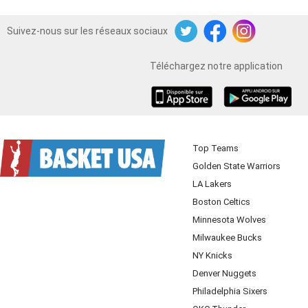
Suivez-nous sur les réseaux sociaux
Twitter
Facebook
Instagram
Téléchargez notre application
iOS
Android
Top Teams
Golden State Warriors
LA Lakers
Boston Celtics
Minnesota Wolves
Milwaukee Bucks
NY Knicks
Denver Nuggets
Philadelphia Sixers