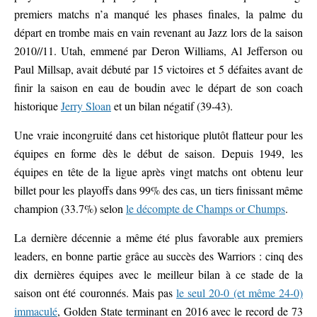
premiers matchs n’a manqué les phases finales, la palme du
départ en trombe mais en vain revenant au Jazz lors de la saison
2010//11. Utah, emmené par Deron Williams, Al Jefferson ou
Paul Millsap, avait débuté par 15 victoires et 5 défaites avant de
finir la saison en eau de boudin avec le départ de son coach
historique
Jerry Sloan
et un bilan négatif (39-43).
Une vraie incongruité dans cet historique plutôt flatteur pour les
équipes en forme dès le début de saison. Depuis 1949, les
équipes en tête de la ligue après vingt matchs ont obtenu leur
billet pour les playoffs dans 99% des cas, un tiers finissant même
champion (33.7%) selon
le décompte de Champs or Chumps
.
La dernière décennie a même été plus favorable aux premiers
leaders, en bonne partie grâce au succès des Warriors : cinq des
dix dernières équipes avec le meilleur bilan à ce stade de la
saison ont été couronnés. Mais pas
le seul 20-0 (et même 24-0)
immaculé
, Golden State terminant en 2016 avec le record de 73