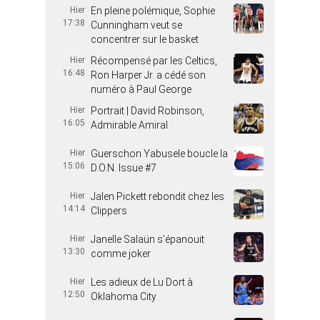
Hier
En pleine polémique, Sophie
17:38
Cunningham veut se
concentrer sur le basket
Hier
Récompensé par les Celtics,
16:48
Ron Harper Jr. a cédé son
numéro à Paul George
Hier
Portrait | David Robinson,
16:05
Admirable Amiral
Hier
Guerschon Yabusele boucle la
15:06
D.O.N. Issue #7
Hier
Jalen Pickett rebondit chez les
14:14
Clippers
Hier
Janelle Salaün s’épanouit
13:30
comme joker
Hier
Les adieux de Lu Dort à
12:50
Oklahoma City