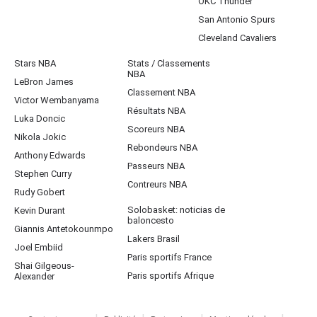
OKC Thunder
San Antonio Spurs
Cleveland Cavaliers
Stars NBA
Stats / Classements
NBA
LeBron James
Classement NBA
Victor Wembanyama
Résultats NBA
Luka Doncic
Scoreurs NBA
Nikola Jokic
Rebondeurs NBA
Anthony Edwards
Passeurs NBA
Stephen Curry
Contreurs NBA
Rudy Gobert
Solobasket: noticias de
Kevin Durant
baloncesto
Giannis Antetokounmpo
Lakers Brasil
Joel Embiid
Paris sportifs France
Shai Gilgeous-
Paris sportifs Afrique
Alexander