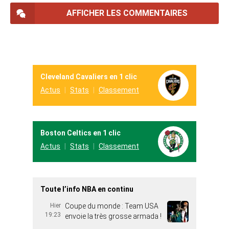
AFFICHER LES COMMENTAIRES
Cleveland Cavaliers en 1 clic
Actus
Stats
Classement
Boston Celtics en 1 clic
Actus
Stats
Classement
Toute l’info NBA en continu
Hier
Coupe du monde : Team USA
19:23
envoie la très grosse armada !