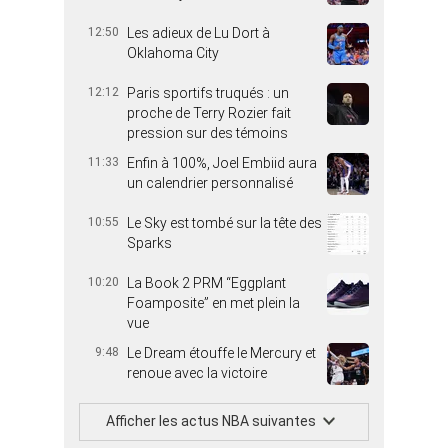
12:50
Les adieux de Lu Dort à
Oklahoma City
12:12
Paris sportifs truqués : un
proche de Terry Rozier fait
pression sur des témoins
11:33
Enfin à 100%, Joel Embiid aura
un calendrier personnalisé
10:55
Le Sky est tombé sur la tête des
Sparks
10:20
La Book 2 PRM “Eggplant
Foamposite” en met plein la
vue
9:48
Le Dream étouffe le Mercury et
renoue avec la victoire
Afficher les actus NBA suivantes