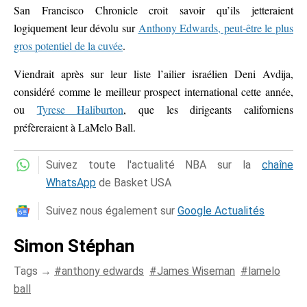
San Francisco Chronicle croit savoir qu’ils jetteraient
logiquement leur dévolu sur
Anthony Edwards, peut-être le plus
gros potentiel de la cuvée
.
Viendrait après sur leur liste l’ailier israélien Deni Avdija,
considéré comme le meilleur prospect international cette année,
ou
Tyrese Haliburton
, que les dirigeants californiens
préfèreraient à LaMelo Ball.
Suivez toute l'actualité NBA sur la
chaîne
WhatsApp
de Basket USA
Suivez nous également sur
Google Actualités
Simon Stéphan
Tags →
anthony edwards
James Wiseman
lamelo
ball