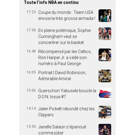
Toute l’info NBA en continu
17:23
Coupe du monde : Team USA
envoie la très grosse armada !
17:38
En pleine polémique, Sophie
Cunningham veut se
concentrer sur le basket
16:48
Récompensé par les Celtics,
Ron Harper Jr. a cédé son
numéro à Paul George
16:05
Portrait | David Robinson,
Admirable Amiral
15:06
Guerschon Yabusele boucle la
D.O.N. Issue #7
14:14
Jalen Pickett rebondit chez les
Clippers
13:30
Janelle Salaün s’épanouit
comme joker