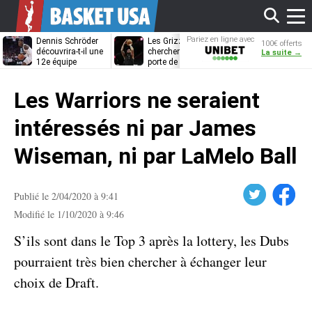
Affi
Pariez en ligne avec
Dennis Schröder
Les Grizzlies
Dwane Casey
100€ offerts
Unibet
découvrira-t-il une
cherchent déjà une
bientôt coach
La suite →
12e équipe
porte de sortie
Rome ?
différente ?
pour D’Angelo
le
Russell
Les Warriors ne seraient
men
intéressés ni par James
Wiseman, ni par LaMelo Ball
Twitter
Facebook
Publié le 2/04/2020 à 9:41
Modifié le 1/10/2020 à 9:46
S’ils sont dans le Top 3 après la lottery, les Dubs
pourraient très bien chercher à échanger leur
choix de Draft.