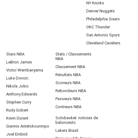
NY Knicks
Denver Nuggets
Philadelphia Sixers
OKC Thunder
San Antonio Spurs
Cleveland Cavaliers
Stars NBA
Stats / Classements
NBA
LeBron James
Classement NBA
Victor Wembanyama
Résultats NBA
Luka Doncic
Scoreurs NBA
Nikola Jokic
Rebondeurs NBA
Anthony Edwards
Passeurs NBA
Stephen Curry
Contreurs NBA
Rudy Gobert
Solobasket: noticias de
Kevin Durant
baloncesto
Giannis Antetokounmpo
Lakers Brasil
Joel Embiid