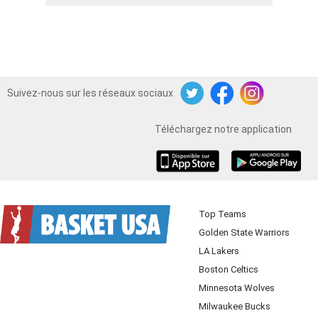
Suivez-nous sur les réseaux sociaux
Twitter
Facebook
Instagram
Téléchargez notre application
iOS
Android
Top Teams
Golden State Warriors
LA Lakers
Boston Celtics
Minnesota Wolves
Milwaukee Bucks