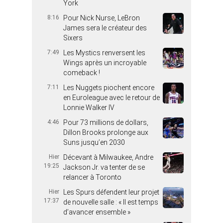
York
8:16
Pour Nick Nurse, LeBron
James sera le créateur des
Sixers
7:49
Les Mystics renversent les
Wings après un incroyable
comeback !
7:11
Les Nuggets piochent encore
en Euroleague avec le retour de
Lonnie Walker IV
4:46
Pour 73 millions de dollars,
Dillon Brooks prolonge aux
Suns jusqu’en 2030
Hier
Décevant à Milwaukee, Andre
19:25
Jackson Jr. va tenter de se
relancer à Toronto
Hier
Les Spurs défendent leur projet
17:37
de nouvelle salle : « Il est temps
d’avancer ensemble »