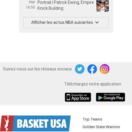
Hier
Portrait | Patrick Ewing, Empire
16:55
Knick Building
Afficher les actus NBA suivantes
Suivez-nous sur les réseaux sociaux
Twitter
Facebook
Instagram
Téléchargez notre application
iOS
Android
Top Teams
Golden State Warriors