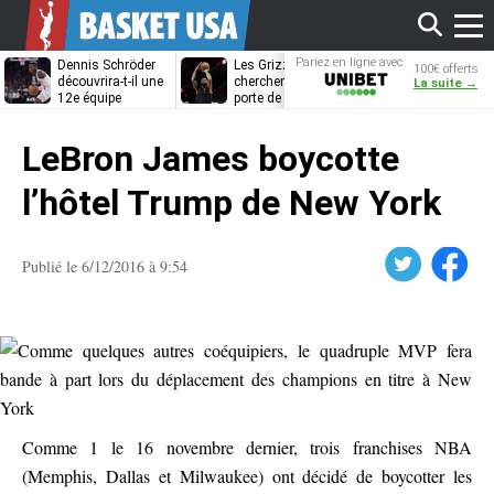
Affi
Pariez en ligne avec
Dennis Schröder
Les Grizzlies
Dwane Casey
100€ offerts
Unibet
découvrira-t-il une
cherchent déjà une
bientôt coach
La suite →
12e équipe
porte de sortie
Rome ?
différente ?
pour D’Angelo
le
Russell
LeBron James boycotte
men
l’hôtel Trump de New York
Twitter
Facebook
Publié le 6/12/2016 à 9:54
Comme 1 le 16 novembre dernier, trois franchises NBA
(Memphis, Dallas et Milwaukee) ont décidé de boycotter les