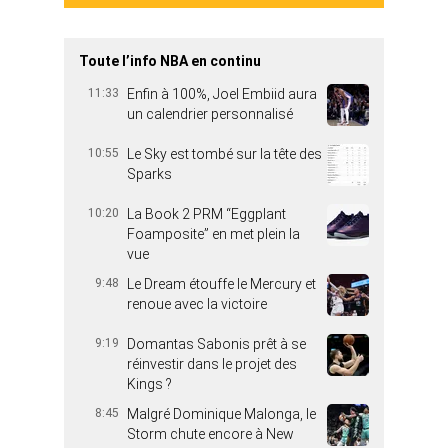
Toute l’info NBA en continu
11:33
Enfin à 100%, Joel Embiid aura
un calendrier personnalisé
10:55
Le Sky est tombé sur la tête des
Sparks
10:20
La Book 2 PRM “Eggplant
Foamposite” en met plein la
vue
9:48
Le Dream étouffe le Mercury et
renoue avec la victoire
9:19
Domantas Sabonis prêt à se
réinvestir dans le projet des
Kings ?
8:45
Malgré Dominique Malonga, le
Storm chute encore à New