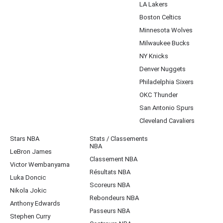
LA Lakers
Boston Celtics
Minnesota Wolves
Milwaukee Bucks
NY Knicks
Denver Nuggets
Philadelphia Sixers
OKC Thunder
San Antonio Spurs
Cleveland Cavaliers
Stars NBA
Stats / Classements
NBA
LeBron James
Classement NBA
Victor Wembanyama
Résultats NBA
Luka Doncic
Scoreurs NBA
Nikola Jokic
Rebondeurs NBA
Anthony Edwards
Passeurs NBA
Stephen Curry