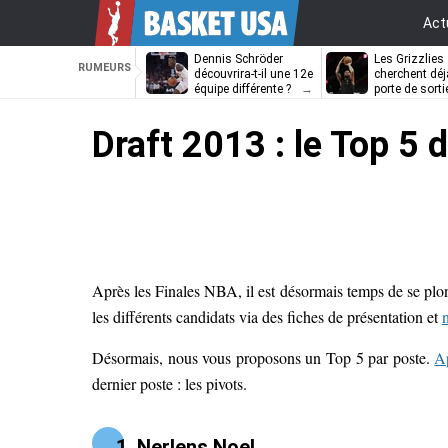
Act
Dennis Schröder
Les Grizzlies
RUMEURS
découvrira-t-il une 12e
cherchent déj
équipe différente ?
porte de sorti
D’Angelo Russ
Draft 2013 : le Top 5 
Après les Finales NBA, il est désormais temps de se plo
les différents candidats via des fiches de présentation et
Désormais, nous vous proposons un Top 5 par poste.
A
dernier poste : les pivots.
1. Nerlens Noel