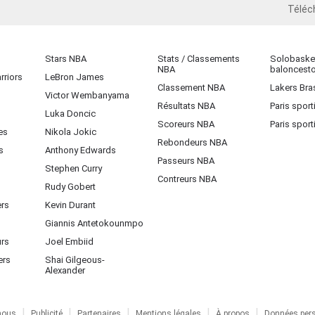
Téléc
iOS
Stars NBA
Stats / Classements
Solobasket
NBA
baloncest
rriors
LeBron James
Classement NBA
Lakers Bras
Victor Wembanyama
Résultats NBA
Paris sport
Luka Doncic
Scoreurs NBA
Paris sport
es
Nikola Jokic
Rebondeurs NBA
s
Anthony Edwards
Passeurs NBA
Stephen Curry
Contreurs NBA
Rudy Gobert
ers
Kevin Durant
Giannis Antetokounmpo
urs
Joel Embiid
ers
Shai Gilgeous-
Alexander
nous
Publicité
Partenaires
Mentions légales
À propos
Données pers