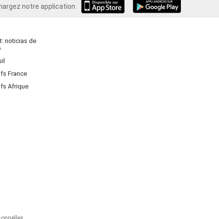
hargez notre application
Android
: noticias de
o
il
ifs France
ifs Afrique
onnelles