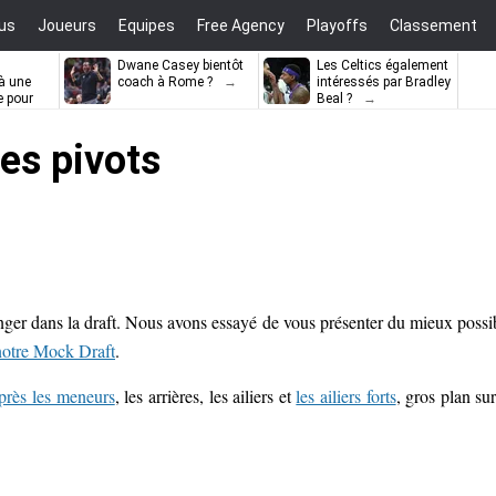
us
Joueurs
Equipes
Free Agency
Playoffs
Classement
Dwane Casey bientôt
Les Celtics également
à une
coach à Rome ?
intéressés par Bradley
e pour
Beal ?
ell
des pivots
nger dans la draft. Nous avons essayé de vous présenter du mieux possi
notre Mock Draft
.
près les meneurs
, les arrières, les ailiers et
les ailiers forts
, gros plan sur