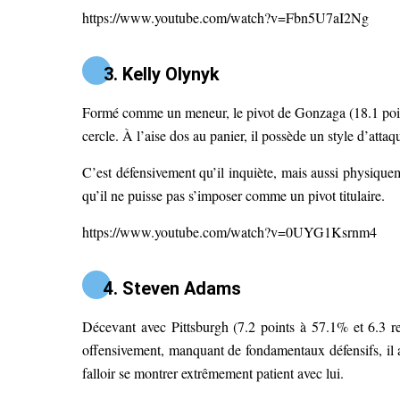
https://www.youtube.com/watch?v=Fbn5U7aI2Ng
3. Kelly Olynyk
Formé comme un meneur, le pivot de Gonzaga (18.1 poin
cercle. À l’aise dos au panier, il possède un style d’atta
C’est défensivement qu’il inquiète, mais aussi physiqu
qu’il ne puisse pas s’imposer comme un pivot titulaire.
https://www.youtube.com/watch?v=0UYG1Ksrnm4
4. Steven Adams
Décevant avec Pittsburgh (7.2 points à 57.1% et 6.3 r
offensivement, manquant de fondamentaux défensifs, il a
falloir se montrer extrêmement patient avec lui.