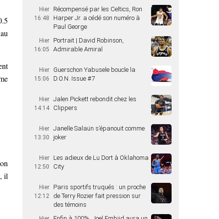
Récompensé par les Celtics, Ron
Hier
Harper Jr. a cédé son numéro à
16:48
0.5
Paul George
 au
Portrait | David Robinson,
Hier
Admirable Amiral
16:05
ent
Guerschon Yabusele boucle la
Hier
ême
D.O.N. Issue #7
15:06
Jalen Pickett rebondit chez les
Hier
Clippers
14:14
Janelle Salaün s’épanouit comme
Hier
joker
13:30
Les adieux de Lu Dort à Oklahoma
Hier
Son
City
12:50
 il
Paris sportifs truqués : un proche
Hier
de Terry Rozier fait pression sur
12:12
des témoins
Enfin à 100%, Joel Embiid aura un
Hier