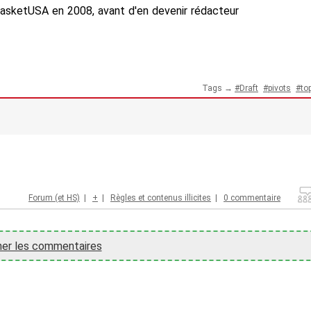
BasketUSA en 2008, avant d'en devenir rédacteur
Tags →
Draft
pivots
to
Forum (et HS)
|
+
|
Règles et contenus illicites
|
0 commentaire
her les commentaires