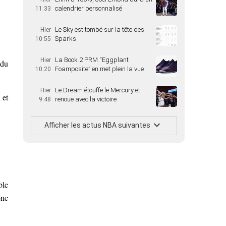
calendrier personnalisé
11:33
Le Sky est tombé sur la tête des
Hier
Sparks
10:55
La Book 2 PRM “Eggplant
Hier
 du
Foamposite” en met plein la vue
10:20
Le Dream étouffe le Mercury et
Hier
 et
renoue avec la victoire
9:48
Afficher les actus NBA suivantes
ble
onc