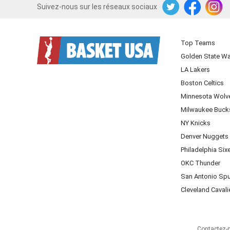
Suivez-nous sur les réseaux sociaux
Twitter
Facebook
Instagram
Top Teams
Golden State Wa
LA Lakers
Boston Celtics
Minnesota Wolv
Milwaukee Buck
NY Knicks
Denver Nuggets
Philadelphia Six
OKC Thunder
San Antonio Sp
Cleveland Cavali
Contactez-