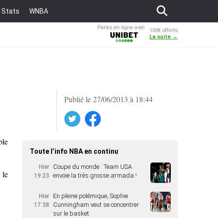
Stats
WNBA
Pariez en ligne avec
100€ offerts
Unibet
La suite →
Publié le 27/06/2013 à 18:44
Twitter
Facebook
ble
Toute l’info NBA en continu
Coupe du monde : Team USA
Hier
 le
envoie la très grosse armada !
19:23
En pleine polémique, Sophie
Hier
Cunningham veut se concentrer
17:38
sur le basket