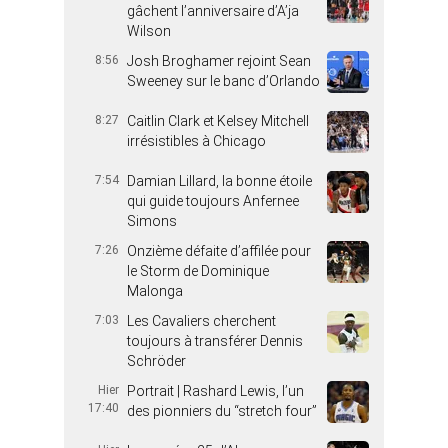
gâchent l’anniversaire d’A’ja
Wilson
8:56
Josh Broghamer rejoint Sean
Sweeney sur le banc d’Orlando
8:27
Caitlin Clark et Kelsey Mitchell
irrésistibles à Chicago
7:54
Damian Lillard, la bonne étoile
qui guide toujours Anfernee
Simons
7:26
Onzième défaite d’affilée pour
le Storm de Dominique
Malonga
7:03
Les Cavaliers cherchent
toujours à transférer Dennis
Schröder
Hier
Portrait | Rashard Lewis, l’un
17:40
des pionniers du “stretch four”