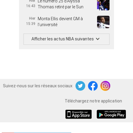
Hier
Le numéro 25 d’Alyssa
16:43
Thomas retiré par le Sun
Hier
Monta Ellis devient GM à
15:39
l’université
Afficher les actus NBA suivantes
Suivez-nous sur les réseaux sociaux
Twitter
Facebook
Instagram
Téléchargez notre application
iOS
Android