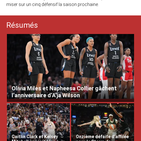
miser sur un cinq défensif la saison prochaine.
Résumés
Olivia Miles et Napheesa Collier gâchent
l’anniversaire d’A’ja Wilson
Caitlin Clark et Kelsey
Onzième défaite d’affilée