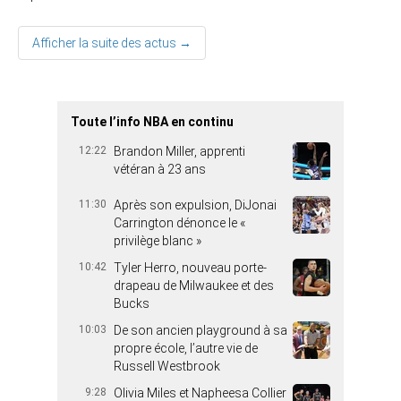
Afficher la suite des actus →
Toute l’info NBA en continu
12:22
Brandon Miller, apprenti
vétéran à 23 ans
11:30
Après son expulsion, DiJonai
Carrington dénonce le «
privilège blanc »
10:42
Tyler Herro, nouveau porte-
drapeau de Milwaukee et des
Bucks
10:03
De son ancien playground à sa
propre école, l’autre vie de
Russell Westbrook
9:28
Olivia Miles et Napheesa Collier