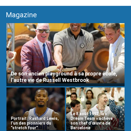
Magazine
De son ancien playground à sa propre école,
l’autre vie de Russell Westbrook
Le 8 août 1992, la «
Portrait | Rashard Lewis,
Dream Team » achève
l’un des pionniers du
son chef d’œuvre de
“stretch four”
Barcelone