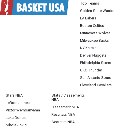
Top Teams
Golden State Warriors
LA Lakers
Boston Celtics
Minnesota Wolves
Milwaukee Bucks
NY Knicks
Denver Nuggets
Philadelphia Sixers
OKC Thunder
San Antonio Spurs
Cleveland Cavaliers
Stars NBA
Stats / Classements
NBA
LeBron James
Classement NBA
Victor Wembanyama
Résultats NBA
Luka Doncic
Scoreurs NBA
Nikola Jokic