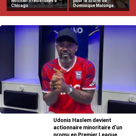
Mitchell irrésistibles à
pour le Storm de
Chicago
Dominique Malonga
Udonis Haslem devient
actionnaire minoritaire d’un
promu en Premier League