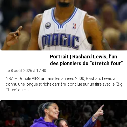
Portrait | Rashard Lewis, l’un
des pionniers du “stretch four”
Le 8 août 2026 à 17:40
NBA — Double All-Star dans les années 2000, Rashard Lewis a
connu une longue et riche carrière, conclue sur un titre avec le "Big
Three" du Heat.