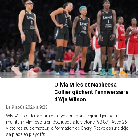
Olivia Miles et Napheesa
Collier gâchent l’anniversaire
d’A’ja Wilson
Le 9 août 2026 à 9:28
WNBA - Les deux stars des Lynx ont sorti le grand jeu pour
maintenir Minnesota en tête, jusqu'à la victoire (98-87). Avec 26
victoires au compteur, la formation de Cheryl Reeve assure déjà
sa place en playoffs.