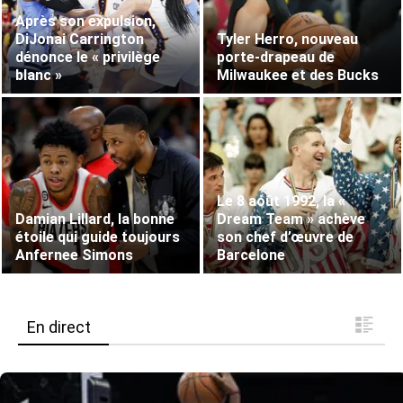
Après son expulsion,
DiJonai Carrington
Tyler Herro, nouveau
dénonce le « privilège
porte-drapeau de
blanc »
Milwaukee et des Bucks
Le 8 août 1992, la «
Damian Lillard, la bonne
Dream Team » achève
étoile qui guide toujours
son chef d’œuvre de
Anfernee Simons
Barcelone
En direct