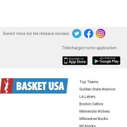
Suivez-nous sur les réseaux sociaux
Twitter
Facebook
Instagram
Téléchargez notre application
iOS
Android
Top Teams
Golden State Warriors
LA Lakers
Boston Celtics
Minnesota Wolves
Milwaukee Bucks
NY Knicks