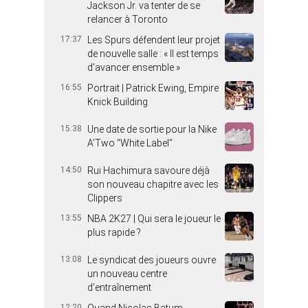
Jackson Jr. va tenter de se
relancer à Toronto
17:37
Les Spurs défendent leur projet
de nouvelle salle : « Il est temps
d’avancer ensemble »
16:55
Portrait | Patrick Ewing, Empire
Knick Building
15:38
Une date de sortie pour la Nike
A’Two “White Label”
14:50
Rui Hachimura savoure déjà
son nouveau chapitre avec les
Clippers
13:55
NBA 2K27 | Qui sera le joueur le
plus rapide ?
13:08
Le syndicat des joueurs ouvre
un nouveau centre
d’entraînement
12:20
Quand Nicolas Batum