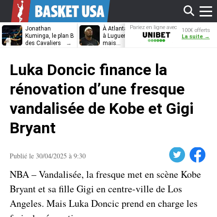
Affi
Pariez en ligne avec
Jonathan
À Atlanta, on tient
Les Wizards 
100€ offerts
Unibet
Kuminga, le plan B
à Luguentz Dort
discuter
La suite →
des Cavaliers
mais…
prolongation 
Anthony Davi
le
Luka Doncic finance la
men
rénovation d’une fresque
vandalisée de Kobe et Gigi
Bryant
Twitter
Facebook
Publié le 30/04/2025 à 9:30
NBA – Vandalisée, la fresque met en scène Kobe
Bryant et sa fille Gigi en centre-ville de Los
Angeles. Mais Luka Doncic prend en charge les