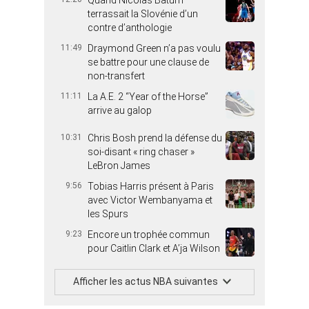
terrassait la Slovénie d’un
contre d’anthologie
11:49
Draymond Green n’a pas voulu
se battre pour une clause de
non-transfert
11:11
La A.E. 2 “Year of the Horse”
arrive au galop
10:31
Chris Bosh prend la défense du
soi-disant « ring chaser »
LeBron James
9:56
Tobias Harris présent à Paris
avec Victor Wembanyama et
les Spurs
9:23
Encore un trophée commun
pour Caitlin Clark et A’ja Wilson
Afficher les actus NBA suivantes