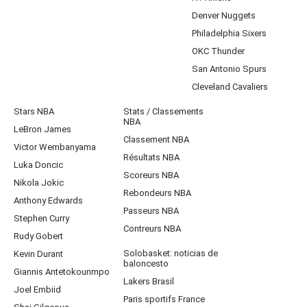
Denver Nuggets
Philadelphia Sixers
OKC Thunder
San Antonio Spurs
Cleveland Cavaliers
Stars NBA
Stats / Classements
NBA
LeBron James
Classement NBA
Victor Wembanyama
Résultats NBA
Luka Doncic
Scoreurs NBA
Nikola Jokic
Rebondeurs NBA
Anthony Edwards
Passeurs NBA
Stephen Curry
Contreurs NBA
Rudy Gobert
Solobasket: noticias de
Kevin Durant
baloncesto
Giannis Antetokounmpo
Lakers Brasil
Joel Embiid
Paris sportifs France