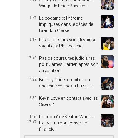
Wings de Paige Bueckers
8:47
La cocaïne et l’héroïne
impliquées dans le décès de
Brandon Clarke
8:17
Les superstars vont devoir se
sacrifier à Philadelphie
7:48
Pas de poursuites judiciaires
pour James Harden après son
arrestation
7:22
Brittney Griner crucifie son
ancienne équipe au buzzer !
6:58
Kevin Love en contact avec les
Sixers ?
Hier
La priorité de Keaton Wagler :
17:47
trouver un bon conseiller
financier