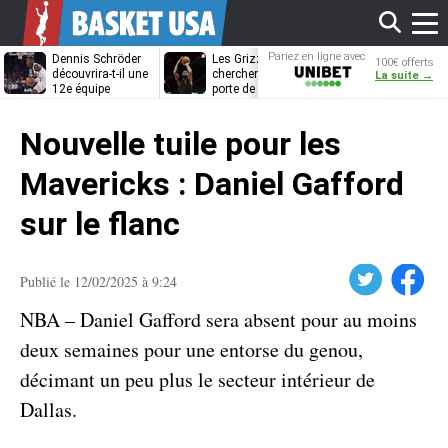
Affi
Pariez en ligne avec
Dennis Schröder
Les Grizzlies
Dwane Casey
100€ offerts
Unibet
découvrira-t-il une
cherchent déjà une
bientôt coach
La suite →
12e équipe
porte de sortie
Rome ?
différente ?
pour D’Angelo
le
Russell
Nouvelle tuile pour les
men
Mavericks : Daniel Gafford
sur le flanc
Twitter
Facebook
Publié le 12/02/2025 à 9:24
NBA – Daniel Gafford sera absent pour au moins
deux semaines pour une entorse du genou,
décimant un peu plus le secteur intérieur de
Dallas.