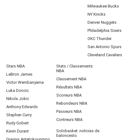
Milwaukee Bucks
NY Knicks
Denver Nuggets
Philadelphia Sixers
OKC Thunder
San Antonio Spurs
Cleveland Cavaliers
Stars NBA
Stats / Classements
NBA
LeBron James
Classement NBA
Victor Wembanyama
Résultats NBA
Luka Doncic
Scoreurs NBA
Nikola Jokic
Rebondeurs NBA
Anthony Edwards
Passeurs NBA
Stephen Curry
Contreurs NBA
Rudy Gobert
Solobasket: noticias de
Kevin Durant
baloncesto
Giannis Antetokounmpo