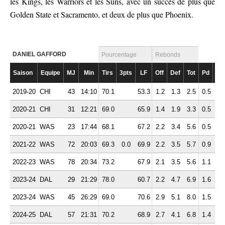
les Kings, les Warriors et les Suns, avec un succès de plus que
Golden State et Sacramento, et deux de plus que Phoenix.
DANIEL GAFFORD
Pourcentage
Rebonds
Saison
Equipe
MJ
Min
Tirs
3pts
LF
Off
Def
Tot
Pd
Fte
2019-20
CHI
43
14:10
70.1
53.3
1.2
1.3
2.5
0.5
2.
2020-21
CHI
31
12:21
69.0
65.9
1.4
1.9
3.3
0.5
1.
2020-21
WAS
23
17:44
68.1
67.2
2.2
3.4
5.6
0.5
1.
2021-22
WAS
72
20:03
69.3
0.0
69.9
2.2
3.5
5.7
0.9
2.
2022-23
WAS
78
20:34
73.2
67.9
2.1
3.5
5.6
1.1
2.
2023-24
DAL
29
21:29
78.0
60.7
2.2
4.7
6.9
1.6
2.
2023-24
WAS
45
26:29
69.0
70.6
2.9
5.1
8.0
1.5
3.
2024-25
DAL
57
21:31
70.2
68.9
2.7
4.1
6.8
1.4
2.