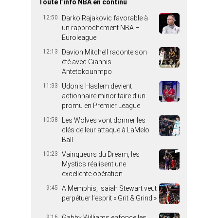
Toute l’info NBA en continu
12:50
Darko Rajakovic favorable à
un rapprochement NBA –
Euroleague
12:13
Davion Mitchell raconte son
été avec Giannis
Antetokounmpo
11:33
Udonis Haslem devient
actionnaire minoritaire d’un
promu en Premier League
10:58
Les Wolves vont donner les
clés de leur attaque à LaMelo
Ball
10:23
Vainqueurs du Dream, les
Mystics réalisent une
excellente opération
9:45
A Memphis, Isaiah Stewart veut
perpétuer l’esprit « Grit & Grind »
9:16
Gabby Williams enfonce les