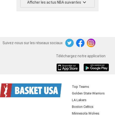
Afficher les actus NBA suivantes
Suivez-nous sur les réseaux sociaux
Twitter
Facebook
Instagram
Téléchargez notre application
iOS
Android
Top Teams
Golden State Warriors
LA Lakers
Boston Celtics
Minnesota Wolves