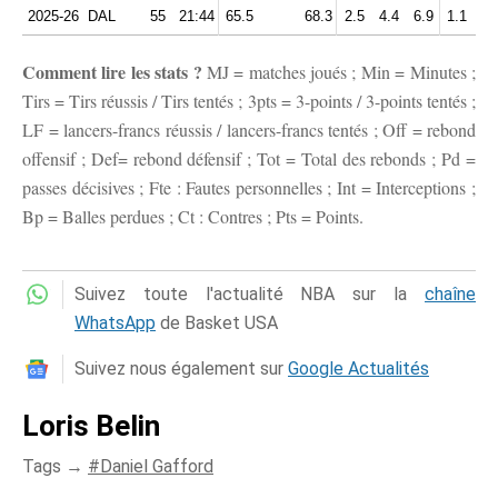
2025-26
DAL
55
21:44
65.5
68.3
2.5
4.4
6.9
1.1
2.
Comment lire les stats ?
MJ = matches joués ; Min = Minutes ;
Tirs = Tirs réussis / Tirs tentés ; 3pts = 3-points / 3-points tentés ;
LF = lancers-francs réussis / lancers-francs tentés ; Off = rebond
offensif ; Def= rebond défensif ; Tot = Total des rebonds ; Pd =
passes décisives ; Fte : Fautes personnelles ; Int = Interceptions ;
Bp = Balles perdues ; Ct : Contres ; Pts = Points.
Suivez toute l'actualité NBA sur la
chaîne
WhatsApp
de Basket USA
Suivez nous également sur
Google Actualités
Loris Belin
Tags →
Daniel Gafford