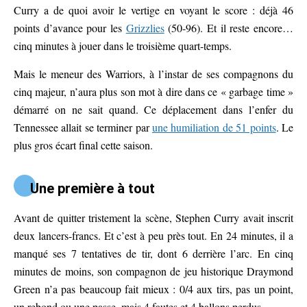
Curry a de quoi avoir le vertige en voyant le score : déjà 46
points d’avance pour les
Grizzlies
(50-96). Et il reste encore…
cinq minutes à jouer dans le troisième quart-temps.
Mais le meneur des Warriors, à l’instar de ses compagnons du
cinq majeur, n’aura plus son mot à dire dans ce « garbage time »
démarré on ne sait quand. Ce déplacement dans l’enfer du
Tennessee allait se terminer par
une humiliation de 51 points
. Le
plus gros écart final cette saison.
Une première à tout
Avant de quitter tristement la scène, Stephen Curry avait inscrit
deux lancers-francs. Et c’est à peu près tout. En 24 minutes, il a
manqué ses 7 tentatives de tir, dont 6 derrière l’arc. En cinq
minutes de moins, son compagnon de jeu historique Draymond
Green n’a pas beaucoup fait mieux : 0/4 aux tirs, pas un point,
un rebond ou une passe, mais 4 fautes et 4 ballons perdus.