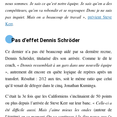
nous sommes. Je sais ce qu’est notre équipe. Je sais qu’on a des
compétiteurs, qu’on va rebondir et se regrouper. Donc je ne suis
pas inquiet. Mais on a beaucoup de travail
»,
prévient Steve
Kerr
.
Pas d’effet Dennis Schröder
Ce dernier n’a pas été beaucoup aidé par sa dernière recrue,
Dennis Schröder, titularisé dès son arrivée. Comme le dit le
coach, «
Dennis ressemblait à un gars dans une nouvelle équipe
», autrement dit encore en quête logique de repères après un
transfert. Résultat : 2/12 aux tirs, soit le même ratio que celui
qu’il venait de déloger dans le cinq, Jonathan Kuminga.
C’était la 3e fois que les Californiens s’inclinaient de 50 points
ou plus depuis l’arrivée de Steve Kerr sur leur banc. «
Celle-ci a
été difficile aussi. Mais j’aime mieux les ondes
(autour de
l’équipe)
en ce moment. On va continuer à le dire parce que j’y