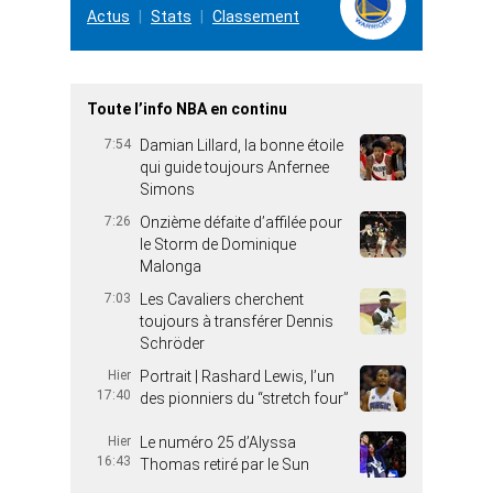
Actus
Stats
Classement
Toute l’info NBA en continu
7:54
Damian Lillard, la bonne étoile
qui guide toujours Anfernee
Simons
7:26
Onzième défaite d’affilée pour
le Storm de Dominique
Malonga
7:03
Les Cavaliers cherchent
toujours à transférer Dennis
Schröder
Hier
Portrait | Rashard Lewis, l’un
17:40
des pionniers du “stretch four”
Hier
Le numéro 25 d’Alyssa
16:43
Thomas retiré par le Sun