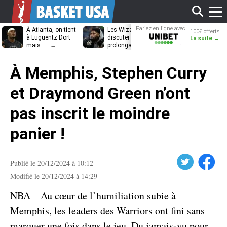
Affi
Pariez en ligne avec
À Atlanta, on tient
Les Wizards vont
Dennis Schrö
100€ offerts
Unibet
à Luguentz Dort
discuter
découvrira-t-il
La suite →
mais…
prolongation avec
12e équipe
Anthony Davis
différente ?
le
À Memphis, Stephen Curry
men
et Draymond Green n’ont
pas inscrit le moindre
panier !
Twitter
Facebook
Publié le 20/12/2024 à 10:12
Modifié le 20/12/2024 à 14:29
NBA – Au cœur de l’humiliation subie à
Memphis, les leaders des Warriors ont fini sans
marquer une fois dans le jeu. Du jamais-vu pour