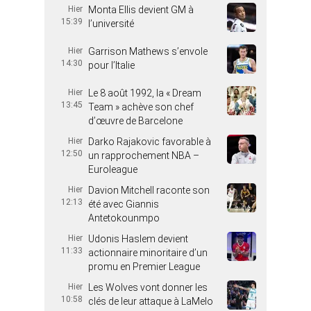
Hier
Monta Ellis devient GM à
15:39
l’université
Hier
Garrison Mathews s’envole
14:30
pour l’Italie
Hier
Le 8 août 1992, la « Dream
13:45
Team » achève son chef
d’œuvre de Barcelone
Hier
Darko Rajakovic favorable à
12:50
un rapprochement NBA –
Euroleague
Hier
Davion Mitchell raconte son
12:13
été avec Giannis
Antetokounmpo
Hier
Udonis Haslem devient
11:33
actionnaire minoritaire d’un
promu en Premier League
Hier
Les Wolves vont donner les
10:58
clés de leur attaque à LaMelo