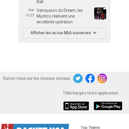
Ball
Hier
Vainqueurs du Dream, les
10:23
Mystics réalisent une
excellente opération
Afficher les actus NBA suivantes
Suivez-nous sur les réseaux sociaux
Twitter
Facebook
Instagram
Téléchargez notre application
iOS
Android
Top Teams