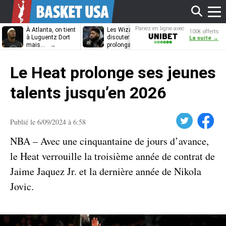
Affi
Pariez en ligne avec
À Atlanta, on tient
Les Wizards vont
Dennis Schrö
100€ offerts
Unibet
à Luguentz Dort
discuter
découvrira-t-il
La suite →
mais…
prolongation avec
12e équipe
Anthony Davis
différente ?
le
Le Heat prolonge ses jeunes
men
talents jusqu’en 2026
Twitter
Facebook
Publié le 6/09/2024 à 6:58
NBA – Avec une cinquantaine de jours d’avance,
le Heat verrouille la troisième année de contrat de
Jaime Jaquez Jr. et la dernière année de Nikola
Jovic.