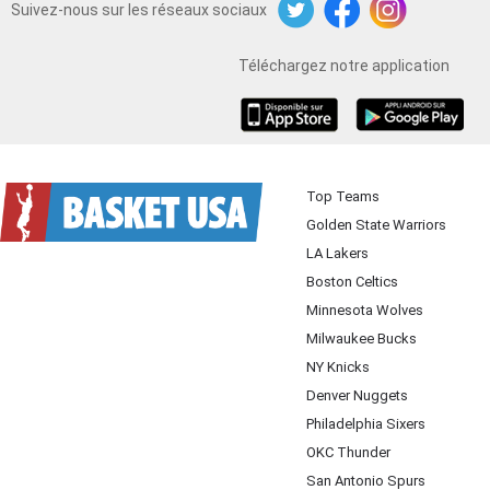
Suivez-nous sur les réseaux sociaux
Twitter
Facebook
Instagram
Téléchargez notre application
iOS
Android
Top Teams
Golden State Warriors
LA Lakers
Boston Celtics
Minnesota Wolves
Milwaukee Bucks
NY Knicks
Denver Nuggets
Philadelphia Sixers
OKC Thunder
San Antonio Spurs