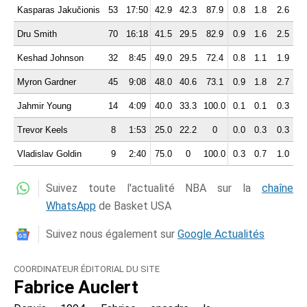
Kasparas Jakučionis
53
17:50
42.9
42.3
87.9
0.8
1.8
2.6
2.
Dru Smith
70
16:18
41.5
29.5
82.9
0.9
1.6
2.5
2.
Keshad Johnson
32
8:45
49.0
29.5
72.4
0.8
1.1
1.9
0.
Myron Gardner
45
9:08
48.0
40.6
73.1
0.9
1.8
2.7
1.
Jahmir Young
14
4:09
40.0
33.3
100.0
0.1
0.1
0.3
0.
Trevor Keels
8
1:53
25.0
22.2
0
0.0
0.3
0.3
0.
Vladislav Goldin
9
2:40
75.0
0
100.0
0.3
0.7
1.0
0.
Suivez toute l'actualité NBA sur la
chaîne
WhatsApp
de Basket USA
Suivez nous également sur
Google Actualités
COORDINATEUR ÉDITORIAL DU SITE
Fabrice Auclert