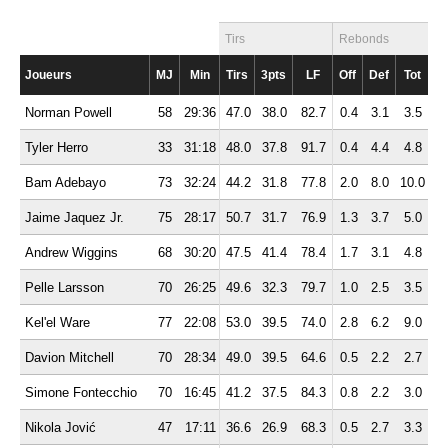
Tirs
Rebonds
Joueurs
MJ
Min
Tirs
3pts
LF
Off
Def
Tot
P
Norman Powell
58
29:36
47.0
38.0
82.7
0.4
3.1
3.5
2.
Tyler Herro
33
31:18
48.0
37.8
91.7
0.4
4.4
4.8
4.
Bam Adebayo
73
32:24
44.2
31.8
77.8
2.0
8.0
10.0
3.
Jaime Jaquez Jr.
75
28:17
50.7
31.7
76.9
1.3
3.7
5.0
4.
Andrew Wiggins
68
30:20
47.5
41.4
78.4
1.7
3.1
4.8
2.
Pelle Larsson
70
26:25
49.6
32.3
79.7
1.0
2.5
3.5
3.
Kel'el Ware
77
22:08
53.0
39.5
74.0
2.8
6.2
9.0
0.
Davion Mitchell
70
28:34
49.0
39.5
64.6
0.5
2.2
2.7
6.
Simone Fontecchio
70
16:45
41.2
37.5
84.3
0.8
2.2
3.0
1.
Nikola Jović
47
17:11
36.6
26.9
68.3
0.5
2.7
3.3
2.