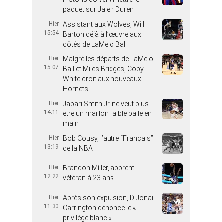
paquet sur Jalen Duren
Hier
Assistant aux Wolves, Will
15:54
Barton déjà à l’œuvre aux
côtés de LaMelo Ball
Hier
Malgré les départs de LaMelo
15:07
Ball et Miles Bridges, Coby
White croit aux nouveaux
Hornets
Hier
Jabari Smith Jr. ne veut plus
14:11
être un maillon faible balle en
main
Hier
Bob Cousy, l’autre “Français”
13:19
de la NBA
Hier
Brandon Miller, apprenti
12:22
vétéran à 23 ans
Hier
Après son expulsion, DiJonai
11:30
Carrington dénonce le «
privilège blanc »