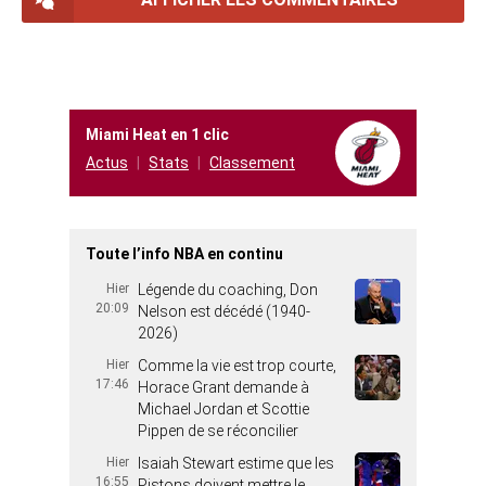
Miami Heat en 1 clic
Actus
Stats
Classement
Toute l’info NBA en continu
Hier
Légende du coaching, Don
20:09
Nelson est décédé (1940-
2026)
Hier
Comme la vie est trop courte,
17:46
Horace Grant demande à
Michael Jordan et Scottie
Pippen de se réconcilier
Hier
Isaiah Stewart estime que les
16:55
Pistons doivent mettre le