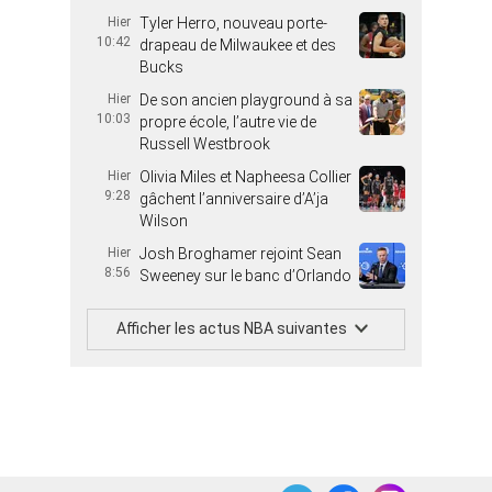
Hier
Tyler Herro, nouveau porte-
10:42
drapeau de Milwaukee et des
Bucks
Hier
De son ancien playground à sa
10:03
propre école, l’autre vie de
Russell Westbrook
Hier
Olivia Miles et Napheesa Collier
9:28
gâchent l’anniversaire d’A’ja
Wilson
Hier
Josh Broghamer rejoint Sean
8:56
Sweeney sur le banc d’Orlando
Afficher les actus NBA suivantes