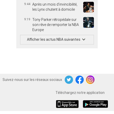
9:44
Après un mois d’invincibilité,
les Lynx chutent à domicile
9:19
Tony Parker rétropédale sur
son rêve de remporter la NBA
Europe
Afficher les actus NBA suivantes
Suivez-nous sur les réseaux sociaux
Twitter
Facebook
Instagram
Téléchargez notre application
iOS
Android