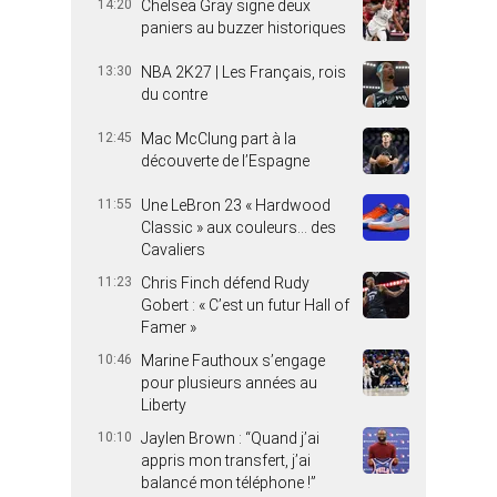
14:20
Chelsea Gray signe deux
paniers au buzzer historiques
13:30
NBA 2K27 | Les Français, rois
du contre
12:45
Mac McClung part à la
découverte de l’Espagne
11:55
Une LeBron 23 « Hardwood
Classic » aux couleurs… des
Cavaliers
11:23
Chris Finch défend Rudy
Gobert : « C’est un futur Hall of
Famer »
10:46
Marine Fauthoux s’engage
pour plusieurs années au
Liberty
10:10
Jaylen Brown : “Quand j’ai
appris mon transfert, j’ai
balancé mon téléphone !”