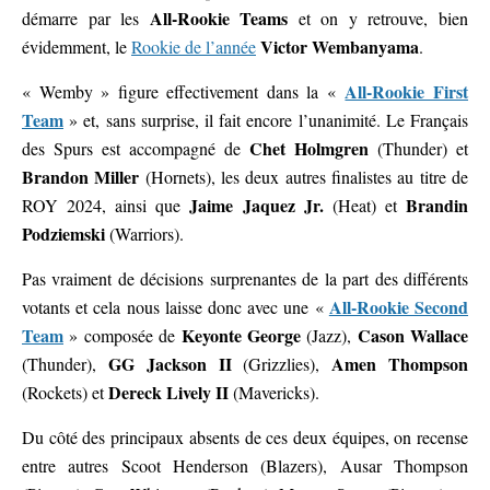
All-Rookie Teams
démarre par les
et on y retrouve, bien
Victor Wembanyama
évidemment, le
Rookie de l’année
.
All-Rookie First
« Wemby » figure effectivement dans la «
Team
» et, sans surprise, il fait encore l’unanimité. Le Français
Chet Holmgren
des Spurs est accompagné de
(Thunder) et
Brandon Miller
(Hornets), les deux autres finalistes au titre de
Jaime Jaquez Jr.
Brandin
ROY 2024, ainsi que
(Heat) et
Podziemski
(Warriors).
Pas vraiment de décisions surprenantes de la part des différents
All-Rookie Second
votants et cela nous laisse donc avec une «
Team
Keyonte George
Cason Wallace
» composée de
(Jazz),
GG Jackson II
Amen Thompson
(Thunder),
(Grizzlies),
Dereck Lively II
(Rockets) et
(Mavericks).
Du côté des principaux absents de ces deux équipes, on recense
entre autres Scoot Henderson (Blazers), Ausar Thompson