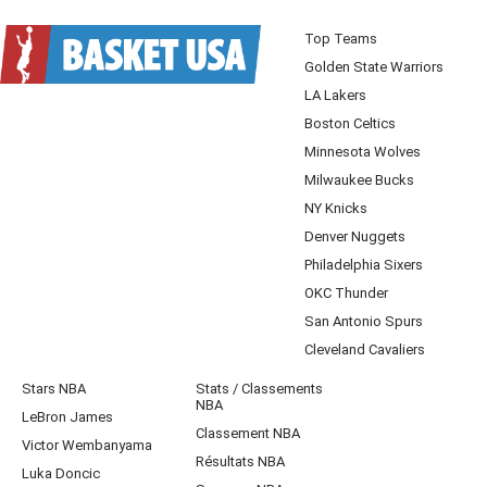
Top Teams
Golden State Warriors
LA Lakers
Boston Celtics
Minnesota Wolves
Milwaukee Bucks
NY Knicks
Denver Nuggets
Philadelphia Sixers
OKC Thunder
San Antonio Spurs
Cleveland Cavaliers
Stars NBA
Stats / Classements
NBA
LeBron James
Classement NBA
Victor Wembanyama
Résultats NBA
Luka Doncic