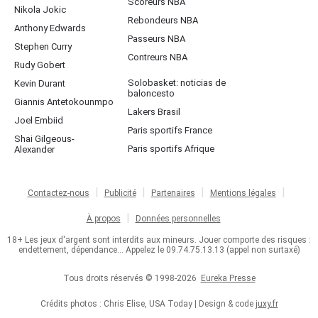
Scoreurs NBA
Nikola Jokic
Rebondeurs NBA
Anthony Edwards
Passeurs NBA
Stephen Curry
Contreurs NBA
Rudy Gobert
Solobasket: noticias de
Kevin Durant
baloncesto
Giannis Antetokounmpo
Lakers Brasil
Joel Embiid
Paris sportifs France
Shai Gilgeous-
Paris sportifs Afrique
Alexander
Contactez-nous
Publicité
Partenaires
Mentions légales
À propos
Données personnelles
18+ Les jeux d'argent sont interdits aux mineurs. Jouer comporte des risques :
endettement, dépendance... Appelez le 09.74.75.13.13 (appel non surtaxé)
Tous droits réservés © 1998-2026
Eureka Presse
Crédits photos : Chris Elise, USA Today | Design & code
juxy.fr