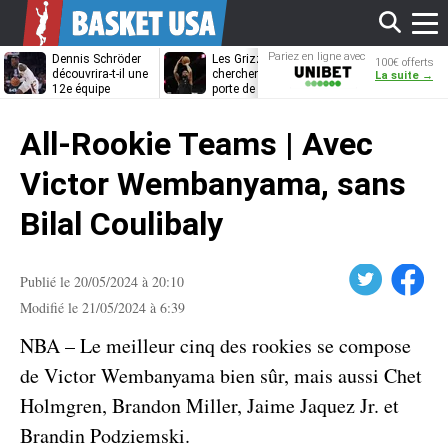
Affi
Pariez en ligne avec
Dennis Schröder
Les Grizzlies
Dwane Casey
100€ offerts
Unibet
découvrira-t-il une
cherchent déjà une
bientôt coach
La suite →
12e équipe
porte de sortie
Rome ?
différente ?
pour D’Angelo
le
Russell
All-Rookie Teams | Avec
men
Victor Wembanyama, sans
Bilal Coulibaly
Twitter
Facebook
Publié le 20/05/2024 à 20:10
Modifié le 21/05/2024 à 6:39
NBA – Le meilleur cinq des rookies se compose
de Victor Wembanyama bien sûr, mais aussi Chet
Holmgren, Brandon Miller, Jaime Jaquez Jr. et
Brandin Podziemski.