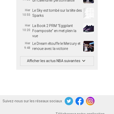
un calendrier personnalisé
Hier
Le Sky est tombé sur la tête des
10:55
Sparks
Hier
La Book 2 PRM “Eggplant
10:20
Foamposite” en met plein la
vue
Hier
Le Dream étouffe le Mercury et
9:48
renoue avec la victoire
Afficher les actus NBA suivantes
Suivez-nous sur les réseaux sociaux
Twitter
Facebook
Instagram
Téléchargez notre application