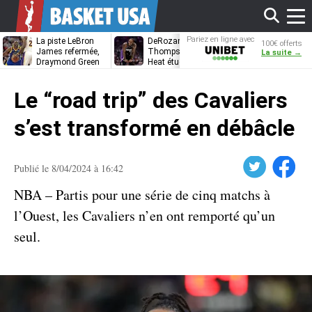
Affi
Pariez en ligne avec
La piste LeBron
DeRozan, Beal,
Kentavious
100€ offerts
Unibet
James refermée,
Thompson… Le
Caldwell-Pope
La suite →
Draymond Green
Heat étudie ses
à retrouver L
va pouvoir rempiler
options
James à
le
à Golden State
Philadelphie ?
Le “road trip” des Cavaliers
men
s’est transformé en débâcle
Twitter
Facebook
Publié le 8/04/2024 à 16:42
NBA – Partis pour une série de cinq matchs à
l’Ouest, les Cavaliers n’en ont remporté qu’un
seul.