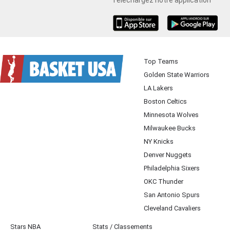
iOS
Android
Top Teams
Golden State Warriors
LA Lakers
Boston Celtics
Minnesota Wolves
Milwaukee Bucks
NY Knicks
Denver Nuggets
Philadelphia Sixers
OKC Thunder
San Antonio Spurs
Cleveland Cavaliers
Stars NBA
Stats / Classements