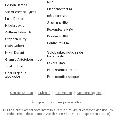
NBA
LeBron James
Classement NBA
Victor Wembanyama
Résultats NBA
Luka Doncic
Scoreurs NBA
Nikola Jokic
Rebondeurs NBA
Anthony Edwards
Passeurs NBA
Stephen Curry
Contreurs NBA
Rudy Gobert
Solobasket: noticias de
Kevin Durant
baloncesto
Giannis Antetokounmpo
Lakers Brasil
Joel Embiid
Paris sportifs France
Shai Gilgeous-
Paris sportifs Afrique
Alexander
Contactez-nous
Publicité
Partenaires
Mentions légales
À propos
Données personnelles
18+ Les jeux d'argent sont interdits aux mineurs. Jouer comporte des risques :
endettement, dépendance... Appelez le 09.74.75.13.13 (appel non surtaxé)