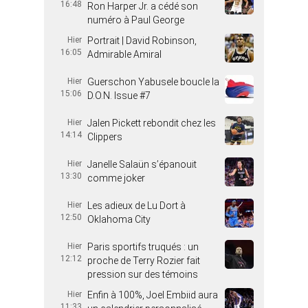
16:48
Ron Harper Jr. a cédé son
numéro à Paul George
Hier
Portrait | David Robinson,
16:05
Admirable Amiral
Hier
Guerschon Yabusele boucle la
15:06
D.O.N. Issue #7
Hier
Jalen Pickett rebondit chez les
14:14
Clippers
Hier
Janelle Salaün s’épanouit
13:30
comme joker
Hier
Les adieux de Lu Dort à
12:50
Oklahoma City
Hier
Paris sportifs truqués : un
12:12
proche de Terry Rozier fait
pression sur des témoins
Hier
Enfin à 100%, Joel Embiid aura
11:33