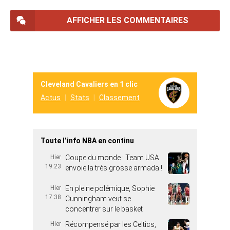
AFFICHER LES COMMENTAIRES
Cleveland Cavaliers en 1 clic
Actus
Stats
Classement
Toute l’info NBA en continu
Hier
Coupe du monde : Team USA
19:23
envoie la très grosse armada !
Hier
En pleine polémique, Sophie
17:38
Cunningham veut se
concentrer sur le basket
Hier
Récompensé par les Celtics,