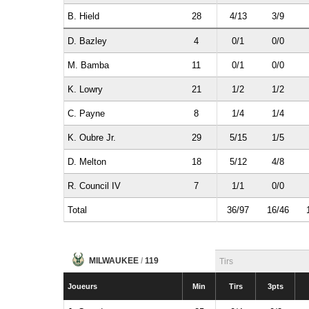
B. Hield
28
4/13
3/9
D. Bazley
4
0/1
0/0
M. Bamba
11
0/1
0/0
K. Lowry
21
1/2
1/2
C. Payne
8
1/4
1/4
K. Oubre Jr.
29
5/15
1/5
D. Melton
18
5/12
4/8
R. Council IV
7
1/1
0/0
Total
36/97
16/46
MILWAUKEE
/
119
Tirs
Joueurs
Min
Tirs
3pts