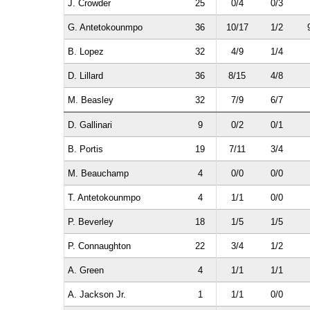
J. Crowder
25
0/4
0/3
G. Antetokounmpo
36
10/17
1/2
B. Lopez
32
4/9
1/4
D. Lillard
36
8/15
4/8
M. Beasley
32
7/9
6/7
D. Gallinari
9
0/2
0/1
B. Portis
19
7/11
3/4
M. Beauchamp
4
0/0
0/0
T. Antetokounmpo
4
1/1
0/0
P. Beverley
18
1/5
1/5
P. Connaughton
22
3/4
1/2
A. Green
4
1/1
1/1
A. Jackson Jr.
1
1/1
0/0