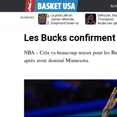
Act
La piste LeBron
DeRozan, Bea
RUMEURS
James refermée,
Thompson… L
Draymond Green va
étudie ses op
pouvoir rempiler à
Golden State
Les Bucks confirment 
NBA – Cela va beaucoup mieux pour les Buc
après avoir dominé Minnesota.