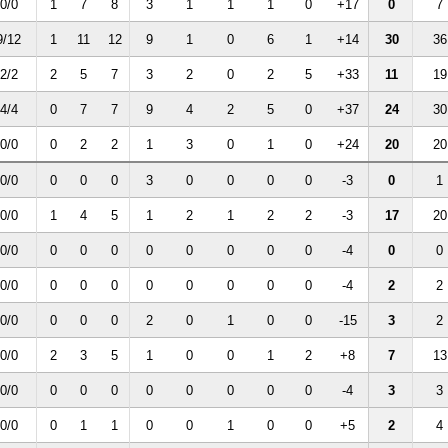
0/0
1
7
8
3
1
1
1
0
+17
0
7
9/12
1
11
12
9
1
0
6
1
+14
30
36
2/2
2
5
7
3
2
0
2
5
+33
11
19
4/4
0
7
7
9
4
2
5
0
+37
24
30
0/0
0
2
2
1
3
0
1
0
+24
20
20
0/0
0
0
0
3
0
0
0
0
-3
0
1
0/0
1
4
5
1
2
1
2
2
-3
17
20
0/0
0
0
0
0
0
0
0
0
-4
0
0
0/0
0
0
0
0
0
0
0
0
-4
2
2
0/0
0
0
0
2
0
1
0
0
-15
3
2
0/0
2
3
5
1
0
0
1
2
+8
7
13
0/0
0
0
0
0
0
0
0
0
-4
3
3
0/0
0
1
1
0
0
1
0
0
+5
2
4