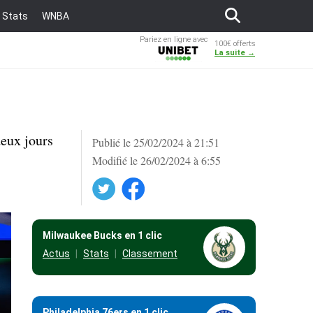
Stats
WNBA
Pariez en ligne avec
100€ offerts
Unibet
La suite →
eux jours
Publié le 25/02/2024 à 21:51
Modifié le 26/02/2024 à 6:55
Twitter
Facebook
Milwaukee Bucks en 1 clic
Actus
Stats
Classement
Philadelphia 76ers en 1 clic