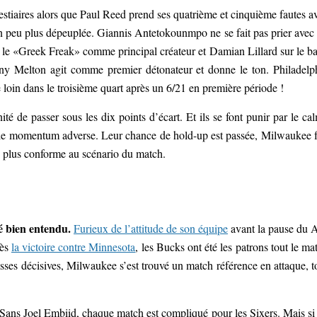
vestiaires alors que Paul Reed prend ses quatrième et cinquième fautes a
 un peu plus dépeuplée. Giannis Antetokounmpo ne se fait pas prier avec
c le «Greek Freak» comme principal créateur et Damian Lillard sur le b
ony Melton agit comme premier détonateur et donne le ton. Philadelp
 de loin dans le troisième quart après un 6/21 en première période !
té de passer sous les dix points d’écart. Et ils se font punir par le ca
er le momentum adverse. Leur chance de hold-up est passée, Milwaukee f
n plus conforme au scénario du match.
é bien entendu.
Furieux de l’attitude de son équipe
avant la pause du A
rès
la victoire contre Minnesota
, les Bucks ont été les patrons tout le ma
asses décisives, Milwaukee s’est trouvé un match référence en attaque, t
Sans Joel Embiid, chaque match est compliqué pour les Sixers. Mais si