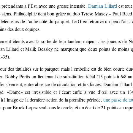
prétendants à l’Est, avec une grosse intensité.
Damian Lillard
est tout
es siens. Philadelphie tient bon grâce au duo Tyrese Maxey – Paul Reed
éfenseurs de l’autre côté du parquet. Le Grec retrouve un peu d’air a
tains des deux équipes.
ement éteints avec la sortie de leur tandem majeur : les joueurs de N
an Lillard et Malik Beasley ne marquent que deux points de moins 
1-35).
our des titulaires sur le parquet, mais l’embellie est de bien courte dur
Bobby Portis un lieutenant de substitution idéal (15 points à 6/8 au 
ffensivement, entre absence de circulation et tirs forcés. Damian Lillard
ssé. «Dame» est irrésistible et l’écart enfle à vue d’œil avec un 13
 à l’image de la dernière action de la première période,
une passe de to
 pour Brook Lopez seul sous le cercle, et un écart de 21 points au repo