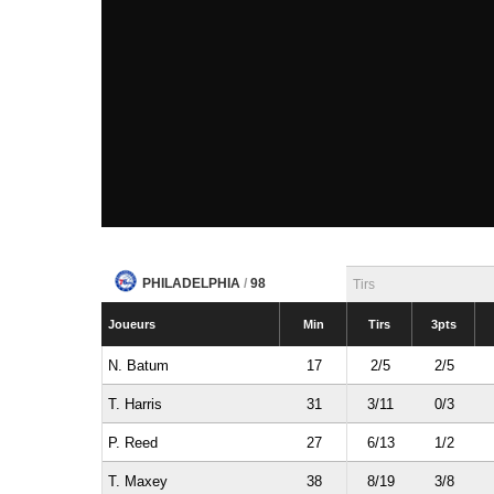
PHILADELPHIA
/
98
Tirs
Joueurs
Min
Tirs
3pts
N. Batum
17
2/5
2/5
T. Harris
31
3/11
0/3
P. Reed
27
6/13
1/2
T. Maxey
38
8/19
3/8