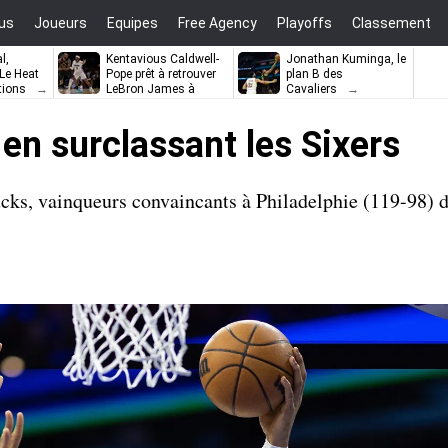
us
Joueurs
Equipes
Free Agency
Playoffs
Classement
l,
Kentavious Caldwell-
Jonathan Kuminga, le
e Heat
Pope prêt à retrouver
plan B des
tions
LeBron James à
Cavaliers
Philadelphie ?
en surclassant les Sixers
ks, vainqueurs convaincants à Philadelphie (119-98) d