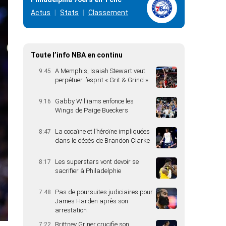
Actus
Stats
Classement
Toute l’info NBA en continu
A Memphis, Isaiah Stewart veut
9:45
perpétuer l’esprit « Grit & Grind »
Gabby Williams enfonce les
9:16
Wings de Paige Bueckers
La cocaïne et l’héroïne impliquées
8:47
dans le décès de Brandon Clarke
Les superstars vont devoir se
8:17
sacrifier à Philadelphie
Pas de poursuites judiciaires pour
7:48
James Harden après son
arrestation
Brittney Griner crucifie son
7:22