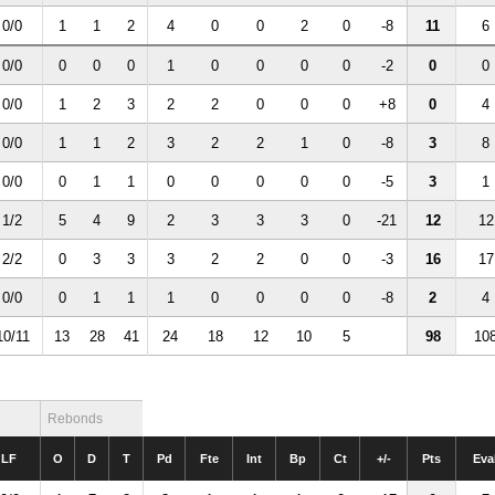
0/0
1
1
2
4
0
0
2
0
-8
11
6
0/0
0
0
0
1
0
0
0
0
-2
0
0
0/0
1
2
3
2
2
0
0
0
+8
0
4
0/0
1
1
2
3
2
2
1
0
-8
3
8
0/0
0
1
1
0
0
0
0
0
-5
3
1
1/2
5
4
9
2
3
3
3
0
-21
12
12
2/2
0
3
3
3
2
2
0
0
-3
16
17
0/0
0
1
1
1
0
0
0
0
-8
2
4
10/11
13
28
41
24
18
12
10
5
98
10
Rebonds
LF
O
D
T
Pd
Fte
Int
Bp
Ct
+/-
Pts
Eva