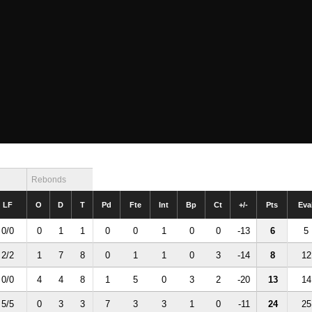
Rebonds
LF
O
D
T
Pd
Fte
Int
Bp
Ct
+/-
Pts
Eva
0/0
0
1
1
0
0
1
0
0
-13
6
5
2/2
1
7
8
0
1
1
0
3
-14
8
12
0/0
4
4
8
1
5
0
3
2
-20
13
14
5/5
0
3
3
7
3
3
1
0
-11
24
25