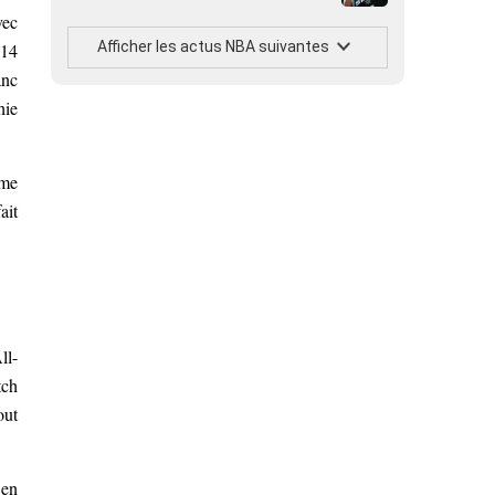
vec
Afficher les actus NBA suivantes
 14
anc
hie
lme
ait
ll-
tch
out
 en