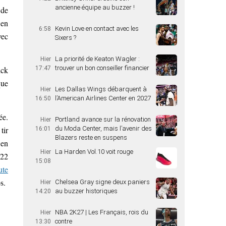
ancienne équipe au buzzer !
 de
 en
Kevin Love en contact avec les
6:58
vec
Sixers ?
La priorité de Keaton Wagler :
Hier
trouver un bon conseiller financier
ick
17:47
que
Les Dallas Wings débarquent à
Hier
l’American Airlines Center en 2027
16:50
ée.
Portland avance sur la rénovation
Hier
tir
du Moda Center, mais l’avenir des
16:01
Blazers reste en suspens
 en
La Harden Vol.10 voit rouge
Hier
/22
15:08
ute
s.
Chelsea Gray signe deux paniers
Hier
au buzzer historiques
14:20
NBA 2K27 | Les Français, rois du
Hier
contre
13:30