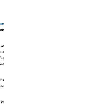
ane
tre
 je
ais
lus
out
ées
vie
 et