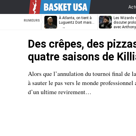
Act
À Atlanta, on tient à
Les Wizards 
RUMEURS
Luguentz Dort mais…
discuter prol
avec Anthony
Davis
Des crêpes, des pizzas
quatre saisons de Kill
Alors que l’annulation du tournoi final de l
à sauter le pas vers le monde professionne
d’un ultime revirement…