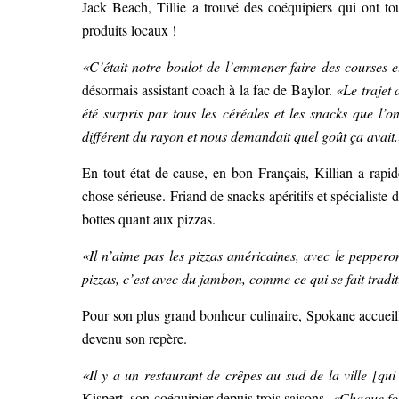
Jack Beach, Tillie a trouvé des coéquipiers qui ont tou
produits locaux !
«C’était notre boulot de l’emmener faire des courses et
désormais assistant coach à la fac de Baylor.
«Le trajet 
été surpris par tous les céréales et les snacks que l’o
différent du rayon et nous demandait quel goût ça avait
En tout état de cause, en bon Français, Killian a rapi
chose sérieuse. Friand de snacks apéritifs et spécialiste 
bottes quant aux pizzas.
«Il n’aime pas les pizzas américaines, avec le pepperon
pizzas, c’est avec du jambon, comme ce qui se fait tradi
Pour son plus grand bonheur culinaire, Spokane accueille
devenu son repère.
«Il y a un restaurant de crêpes au sud de la ville [qui
Kispert, son coéquipier depuis trois saisons
. «Chaque foi