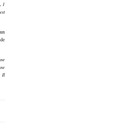
, 1
est
 un
 de
une
 ne
 Il