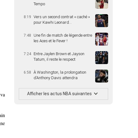
Tempo
Vers un second contrat « caché »
8:19
pour Kawhi Leonard…
Une fin de match de légende entre
7:48
les Aces et le Fever !
Entre Jaylen Brown et Jayson
7:24
Tatum, il reste le respect
À Washington, la prolongation
6:58
d’Anthony Davis attendra
Afficher les actus NBA suivantes
 va
ain
gne