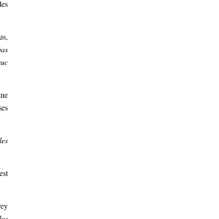
les
us,
pas
ruc
une
ses
les
est
rey
lus