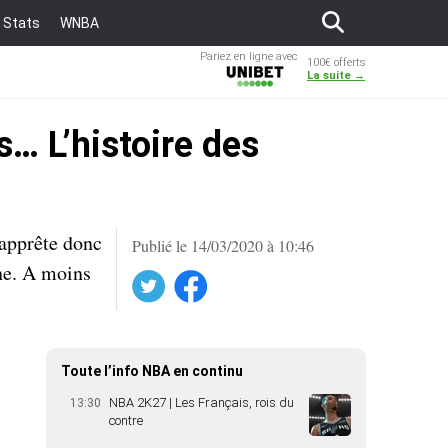
Stats
WNBA
Pariez en ligne avec
100€ offerts
Unibet
La suite →
s… L’histoire des
’apprête donc
Publié le 14/03/2020 à 10:46
ne. A moins
Twitter
Facebook
Toute l’info NBA en continu
NBA 2K27 | Les Français, rois du
13:30
contre