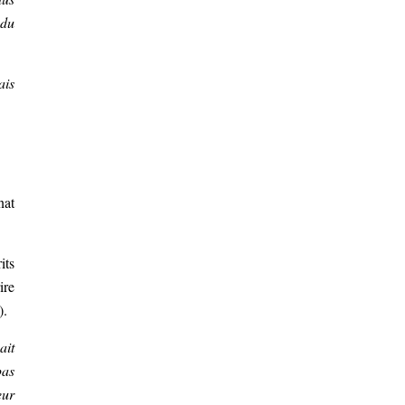
 du
ais
nat
its
ire
).
ait
pas
eur