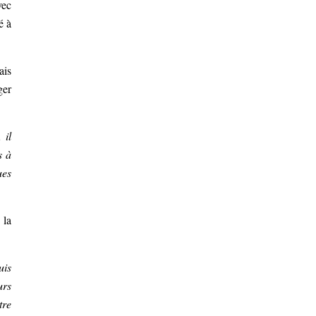
vec
é à
ais
ger
 il
s à
ues
 la
uis
urs
tre