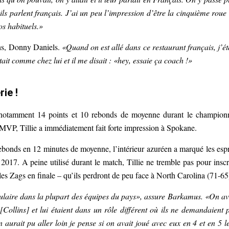
 ils parlent français. J’ai un peu l’impression d’être la cinquième roue
os habituels.»
achs, Donny Daniels.
«Quand on est allé dans ce restaurant français, j’ét
était comme chez lui et il me disait : «hey, essaie ça coach !»
ie !
 notamment 14 points et 10 rebonds de moyenne durant le champion
 MVP, Tillie a immédiatement fait forte impression à Spokane.
3 rebonds en 12 minutes de moyenne, l’intérieur azuréen a marqué les espr
17. A peine utilisé durant le match, Tillie ne tremble pas pour inscr
les Zags en finale – qu’ils perdront de peu face à North Carolina (71-65
tulaire dans la plupart des équipes du pays», assure Barkamus. «On av
Collins] et lui étaient dans un rôle différent où ils ne demandaient 
n aurait pu aller loin je pense si on avait joué avec eux en 4 et en 5 l