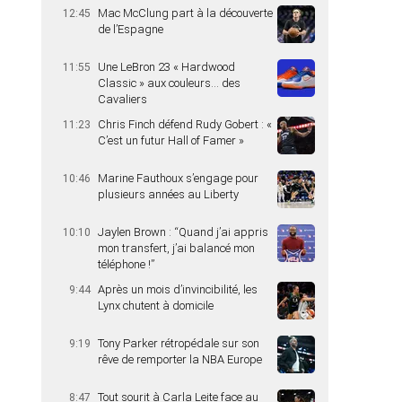
Mac McClung part à la découverte
12:45
de l’Espagne
Une LeBron 23 « Hardwood
11:55
Classic » aux couleurs… des
Cavaliers
Chris Finch défend Rudy Gobert : «
11:23
C’est un futur Hall of Famer »
Marine Fauthoux s’engage pour
10:46
plusieurs années au Liberty
Jaylen Brown : “Quand j’ai appris
10:10
mon transfert, j’ai balancé mon
téléphone !”
Après un mois d’invincibilité, les
9:44
Lynx chutent à domicile
Tony Parker rétropédale sur son
9:19
rêve de remporter la NBA Europe
Tout sourit à Carla Leite face au
8:47