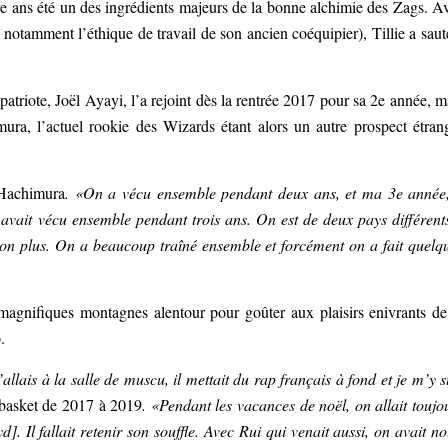
atre ans été un des ingrédients majeurs de la bonne alchimie des Zags. A
otamment l’éthique de travail de son ancien coéquipier), Tillie a saut
atriote, Joël Ayayi, l’a rejoint dès la rentrée 2017 pour sa 2e année, m
mura, l’actuel rookie des Wizards étant alors un autre prospect étran
 Hachimura
. «On a vécu ensemble pendant deux ans, et ma 3e année,
avait vécu ensemble pendant trois ans. On est de deux pays différent
n non plus. On a beaucoup traîné ensemble et forcément on a fait quelq
s magnifiques montagnes alentour pour goûter aux plaisirs enivrants de
.
allais à la salle de muscu, il mettait du rap français à fond et je m’y s
 basket de 2017 à 2019
. «Pendant les vacances de noël, on allait toujo
 Il fallait retenir son souffle. Avec Rui qui venait aussi, on avait no