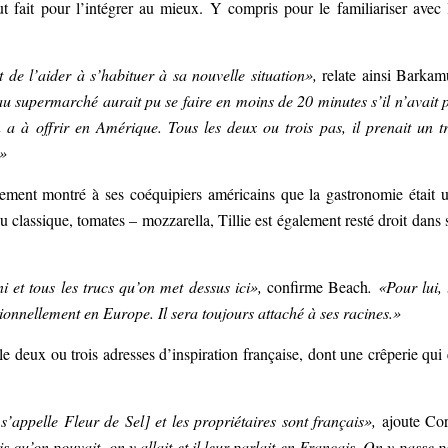
t fait pour l’intégrer au mieux. Y compris pour le familiariser avec 
 de l’aider à s’habituer à sa nouvelle situation»,
relate ainsi Barkam
au supermarché aurait pu se faire en moins de 20 minutes s’il n’avait 
n a à offrir en Amérique. Tous les deux ou trois pas, il prenait un t
.»
dement montré à ses coéquipiers américains que la gastronomie était 
du classique, tomates – mozzarella, Tillie est également resté droit dans 
i et tous les trucs qu’on met dessus ici»,
confirme Beach
. «Pour lui, 
tionnellement en Europe. Il sera toujours attaché à ses racines.»
 deux ou trois adresses d’inspiration française, dont une crêperie qui 
 s’appelle Fleur de Sel] et les propriétaires sont français»,
ajoute Co
s qu’on pouvait, on y allait et il leur parlait en Français. On y passe p