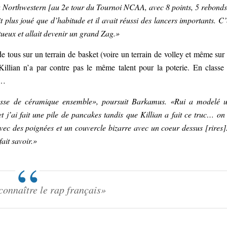
à Northwestern [au 2e tour du Tournoi NCAA, avec 8 points, 5 rebonds
it plus joué que d’habitude et il avait réussi des lancers importants. C’
ntueux et allait devenir un grand Zag.»
 tous sur un terrain de basket (voire un terrain de volley et même sur
illian n’a par contre pas le même talent pour la poterie. En classe
e…
classe de céramique ensemble», poursuit Barkamus. «Rui a modelé 
t j’ai fait une pile de pancakes tandis que Killian a fait ce truc… on
vec des poignées et un couvercle bizarre avec un coeur dessus [rires].
fait savoir.»
 connaître le rap français»