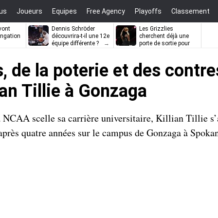
us
Joueurs
Equipes
Free Agency
Playoffs
Classement
vont
Dennis Schröder
Les Grizzlies
ongation
découvrira-t-il une 12e
cherchent déjà une
équipe différente ?
porte de sortie pour
D’Angelo Russell
, de la poterie et des contre
ian Tillie à Gonzaga
a NCAA scelle sa carrière universitaire, Killian Tillie s
l après quatre années sur le campus de Gonzaga à Spoka