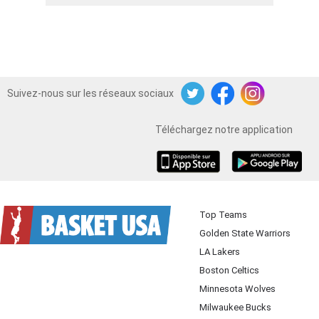
Suivez-nous sur les réseaux sociaux
Twitter
Facebook
Instagram
Téléchargez notre application
iOS
Android
Top Teams
Golden State Warriors
LA Lakers
Boston Celtics
Minnesota Wolves
Milwaukee Bucks