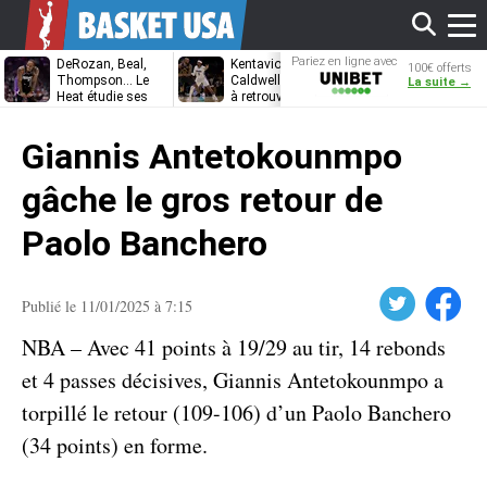
Affi
Pariez en ligne avec
DeRozan, Beal,
Kentavious
Jonathan
100€ offerts
Unibet
Thompson… Le
Caldwell-Pope prêt
Kuminga, le p
La suite →
Heat étudie ses
à retrouver LeBron
des Cavaliers
options
James à
le
Philadelphie ?
Giannis Antetokounmpo
men
gâche le gros retour de
Paolo Banchero
Twitter
Facebook
Publié le 11/01/2025 à 7:15
NBA – Avec 41 points à 19/29 au tir, 14 rebonds
et 4 passes décisives, Giannis Antetokounmpo a
torpillé le retour (109-106) d’un Paolo Banchero
(34 points) en forme.