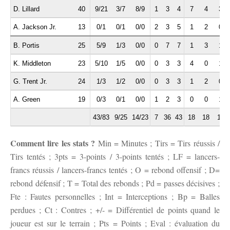
D. Lillard
40
9/21
3/7
8/9
1
3
4
7
4
3
A. Jackson Jr.
13
0/1
0/1
0/0
2
3
5
1
2
0
B. Portis
25
5/9
1/3
0/0
0
7
7
1
3
1
K. Middleton
23
5/10
1/5
0/0
0
3
3
4
0
1
G. Trent Jr.
24
1/3
1/2
0/0
0
3
3
1
2
0
A. Green
19
0/3
0/1
0/0
1
2
3
0
0
1
43/83
9/25
14/23
7
36
43
18
18
10
Comment lire les stats ?
Min = Minutes ; Tirs = Tirs réussis /
Tirs tentés ; 3pts = 3-points / 3-points tentés ; LF = lancers-
francs réussis / lancers-francs tentés ; O = rebond offensif ; D=
rebond défensif ; T = Total des rebonds ; Pd = passes décisives ;
Fte : Fautes personnelles ; Int = Interceptions ; Bp = Balles
perdues ; Ct : Contres ; +/- = Différentiel de points quand le
joueur est sur le terrain ; Pts = Points ; Eval : évaluation du