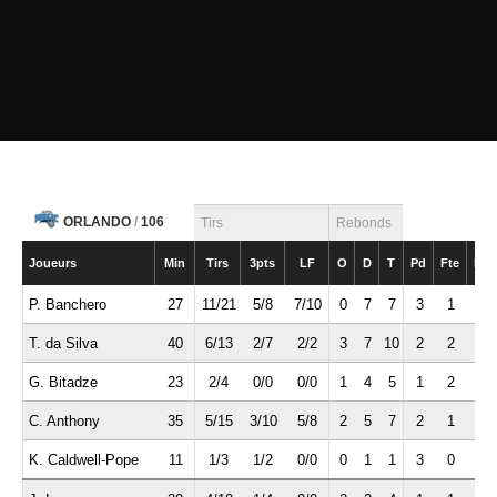
ORLANDO
/
106
Tirs
Rebonds
Joueurs
Min
Tirs
3pts
LF
O
D
T
Pd
Fte
Int
P. Banchero
27
11/21
5/8
7/10
0
7
7
3
1
3
T. da Silva
40
6/13
2/7
2/2
3
7
10
2
2
0
G. Bitadze
23
2/4
0/0
0/0
1
4
5
1
2
0
C. Anthony
35
5/15
3/10
5/8
2
5
7
2
1
1
K. Caldwell-Pope
11
1/3
1/2
0/0
0
1
1
3
0
1