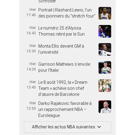
Schröder
Hier
Portrait | Rashard Lewis, l’un
17:40
des pionniers du “stretch four”
Hier
Le numéro 25 d’Alyssa
16:43
Thomas retiré par le Sun
Hier
Monta Ellis devient GM à
15:39
l’université
Hier
Garrison Mathews s’envole
14:30
pour l’Italie
Hier
Le 8 août 1992, la « Dream
13:45
Team » achève son chef
d’œuvre de Barcelone
Hier
Darko Rajakovic favorable à
12:50
un rapprochement NBA –
Euroleague
Afficher les actus NBA suivantes