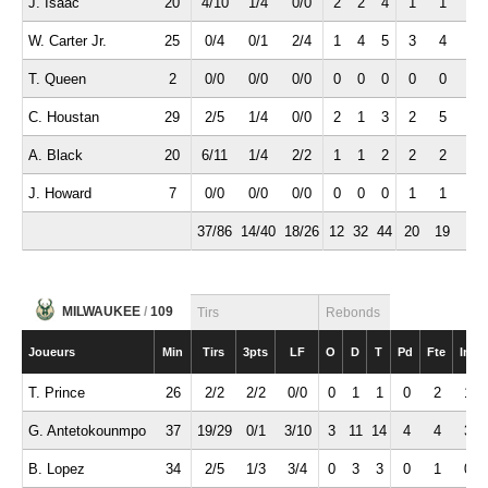
J. Isaac
20
4/10
1/4
0/0
2
2
4
1
1
2
W. Carter Jr.
25
0/4
0/1
2/4
1
4
5
3
4
1
T. Queen
2
0/0
0/0
0/0
0
0
0
0
0
0
C. Houstan
29
2/5
1/4
0/0
2
1
3
2
5
0
A. Black
20
6/11
1/4
2/2
1
1
2
2
2
0
J. Howard
7
0/0
0/0
0/0
0
0
0
1
1
0
37/86
14/40
18/26
12
32
44
20
19
8
MILWAUKEE
/
109
Tirs
Rebonds
Joueurs
Min
Tirs
3pts
LF
O
D
T
Pd
Fte
Int
T. Prince
26
2/2
2/2
0/0
0
1
1
0
2
1
G. Antetokounmpo
37
19/29
0/1
3/10
3
11
14
4
4
3
B. Lopez
34
2/5
1/3
3/4
0
3
3
0
1
0