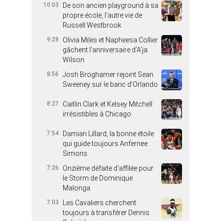
10:03
De son ancien playground à sa
propre école, l’autre vie de
Russell Westbrook
9:28
Olivia Miles et Napheesa Collier
gâchent l’anniversaire d’A’ja
Wilson
8:56
Josh Broghamer rejoint Sean
Sweeney sur le banc d’Orlando
8:27
Caitlin Clark et Kelsey Mitchell
irrésistibles à Chicago
7:54
Damian Lillard, la bonne étoile
qui guide toujours Anfernee
Simons
7:26
Onzième défaite d’affilée pour
le Storm de Dominique
Malonga
7:03
Les Cavaliers cherchent
toujours à transférer Dennis