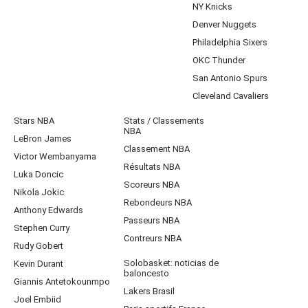
NY Knicks
Denver Nuggets
Philadelphia Sixers
OKC Thunder
San Antonio Spurs
Cleveland Cavaliers
Stars NBA
Stats / Classements
NBA
LeBron James
Classement NBA
Victor Wembanyama
Résultats NBA
Luka Doncic
Scoreurs NBA
Nikola Jokic
Rebondeurs NBA
Anthony Edwards
Passeurs NBA
Stephen Curry
Contreurs NBA
Rudy Gobert
Solobasket: noticias de
Kevin Durant
baloncesto
Giannis Antetokounmpo
Lakers Brasil
Joel Embiid