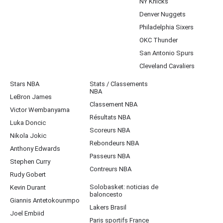
NY Knicks
Denver Nuggets
Philadelphia Sixers
OKC Thunder
San Antonio Spurs
Cleveland Cavaliers
Stars NBA
Stats / Classements
NBA
LeBron James
Classement NBA
Victor Wembanyama
Résultats NBA
Luka Doncic
Scoreurs NBA
Nikola Jokic
Rebondeurs NBA
Anthony Edwards
Passeurs NBA
Stephen Curry
Contreurs NBA
Rudy Gobert
Solobasket: noticias de
Kevin Durant
baloncesto
Giannis Antetokounmpo
Lakers Brasil
Joel Embiid
Paris sportifs France