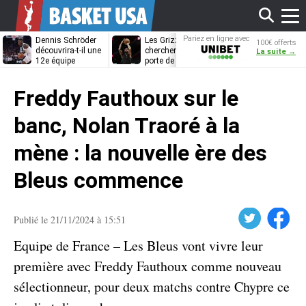
Affi
Pariez en ligne avec
Dennis Schröder
Les Grizzlies
Dwane Casey
100€ offerts
Unibet
découvrira-t-il une
cherchent déjà une
bientôt coach
La suite →
12e équipe
porte de sortie
Rome ?
différente ?
pour D’Angelo
le
Russell
Freddy Fauthoux sur le
men
banc, Nolan Traoré à la
mène : la nouvelle ère des
Bleus commence
Twitter
Facebook
Publié le 21/11/2024 à 15:51
Equipe de France – Les Bleus vont vivre leur
première avec Freddy Fauthoux comme nouveau
sélectionneur, pour deux matchs contre Chypre ce