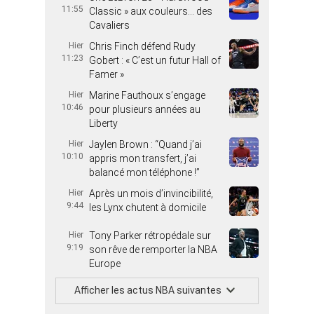
11:55
Classic » aux couleurs… des
Cavaliers
Hier
Chris Finch défend Rudy
11:23
Gobert : « C’est un futur Hall of
Famer »
Hier
Marine Fauthoux s’engage
10:46
pour plusieurs années au
Liberty
Hier
Jaylen Brown : “Quand j’ai
10:10
appris mon transfert, j’ai
balancé mon téléphone !”
Hier
Après un mois d’invincibilité,
9:44
les Lynx chutent à domicile
Hier
Tony Parker rétropédale sur
9:19
son rêve de remporter la NBA
Europe
Afficher les actus NBA suivantes