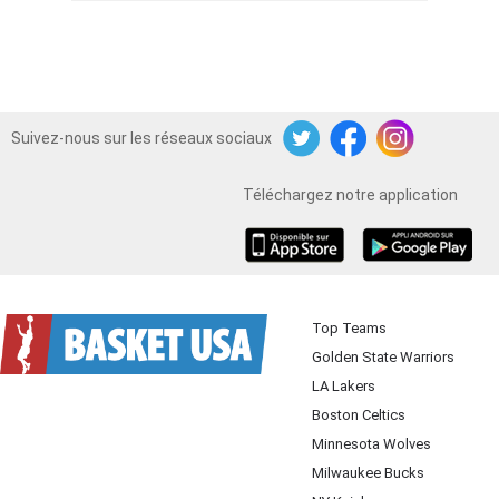
Suivez-nous sur les réseaux sociaux
Twitter
Facebook
Instagram
Téléchargez notre application
iOS
Android
Top Teams
Golden State Warriors
LA Lakers
Boston Celtics
Minnesota Wolves
Milwaukee Bucks