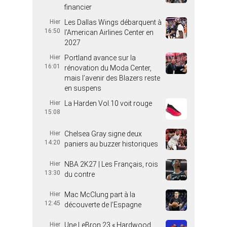
financier
Hier
Les Dallas Wings débarquent à
16:50
l’American Airlines Center en
2027
Hier
Portland avance sur la
16:01
rénovation du Moda Center,
mais l’avenir des Blazers reste
en suspens
Hier
La Harden Vol.10 voit rouge
15:08
Hier
Chelsea Gray signe deux
14:20
paniers au buzzer historiques
Hier
NBA 2K27 | Les Français, rois
13:30
du contre
Hier
Mac McClung part à la
12:45
découverte de l’Espagne
Hier
Une LeBron 23 « Hardwood