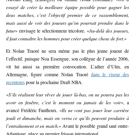
essayé de créer la meilleure équipe possible pour gagner les
deux matches, c’est l’objectif premier de ce rassemblement,
mais aussi de voir des joueurs qu’on pourrait prendre dans le
futur
» envisage le sélectionneur tricolore. «
Au-delà des joueurs,
il faut connaître les hommes pour créer quelque chose de fort.
»
Et Nolan Traoré ne sera même pas le plus jeune joueur de
l’effectif, puisque Noa Essengue, son collègue de l’année 2006,
vit lui aussi sa première convocation. L’ailier d’Ulm, en
Allemagne, figure comme Nolan Traoré
dans le viseur des
recruteurs
pour la prochaine Draft NBA.
«
S’ils réalisent leur rêver de jouer là-bas, on ne pourra pas les
avoir en fenêtre, c’est le moment ou jamais de les voir
«, a
avancé Frédéric Fauthoux. «
Ils ne vont pas jouer leur carrière
jeudi et dimanche, mais on verra ce qu’ils peuvent produire à
l’entraînement et en match.
» Avant le possible grand saut outre-
Atlantique, place au premier frisson international.