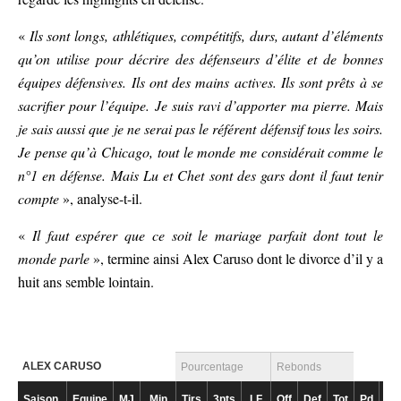
«
Ils sont longs, athlétiques, compétitifs, durs, autant d’éléments
qu’on utilise pour décrire des défenseurs d’élite et de bonnes
équipes défensives. Ils ont des mains actives. Ils sont prêts à se
sacrifier pour l’équipe. Je suis ravi d’apporter ma pierre. Mais
je sais aussi que je ne serai pas le référent défensif tous les soirs.
Je pense qu’à Chicago, tout le monde me considérait comme le
n°1 en défense. Mais Lu et Chet sont des gars dont il faut tenir
compte
», analyse-t-il.
«
Il faut espérer que ce soit le mariage parfait dont tout le
monde parle
», termine ainsi Alex Caruso dont le divorce d’il y a
huit ans semble lointain.
ALEX CARUSO
Pourcentage
Rebonds
Saison
Equipe
MJ
Min
Tirs
3pts
LF
Off
Def
Tot
Pd
Fte