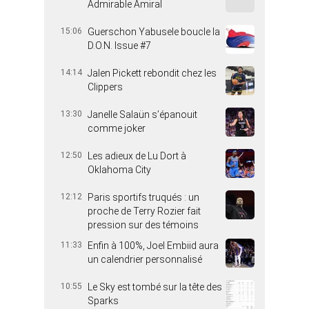
Admirable Amiral
15:06
Guerschon Yabusele boucle la
D.O.N. Issue #7
14:14
Jalen Pickett rebondit chez les
Clippers
13:30
Janelle Salaün s’épanouit
comme joker
12:50
Les adieux de Lu Dort à
Oklahoma City
12:12
Paris sportifs truqués : un
proche de Terry Rozier fait
pression sur des témoins
11:33
Enfin à 100%, Joel Embiid aura
un calendrier personnalisé
10:55
Le Sky est tombé sur la tête des
Sparks