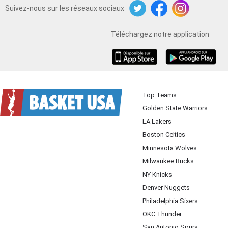
Suivez-nous sur les réseaux sociaux
Twitter
Facebook
Instagram
Téléchargez notre application
iOS
Android
Top Teams
Golden State Warriors
LA Lakers
Boston Celtics
Minnesota Wolves
Milwaukee Bucks
NY Knicks
Denver Nuggets
Philadelphia Sixers
OKC Thunder
San Antonio Spurs