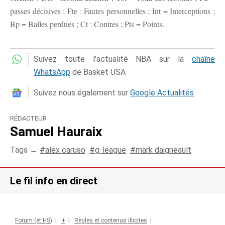
passes décisives ; Fte : Fautes personnelles ; Int = Interceptions ;
Bp = Balles perdues ; Ct : Contres ; Pts = Points.
Suivez toute l'actualité NBA sur la
chaîne
WhatsApp
de Basket USA
Suivez nous également sur
Google Actualités
RÉDACTEUR
Samuel Hauraix
Tags →
alex caruso
g-league
mark daigneault
Le fil info en direct
Forum (et HS)
|
+
|
Règles et contenus illicites
|