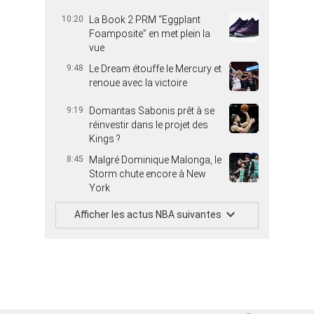
10:20
La Book 2 PRM “Eggplant
Foamposite” en met plein la
vue
9:48
Le Dream étouffe le Mercury et
renoue avec la victoire
9:19
Domantas Sabonis prêt à se
réinvestir dans le projet des
Kings ?
8:45
Malgré Dominique Malonga, le
Storm chute encore à New
York
Afficher les actus NBA suivantes