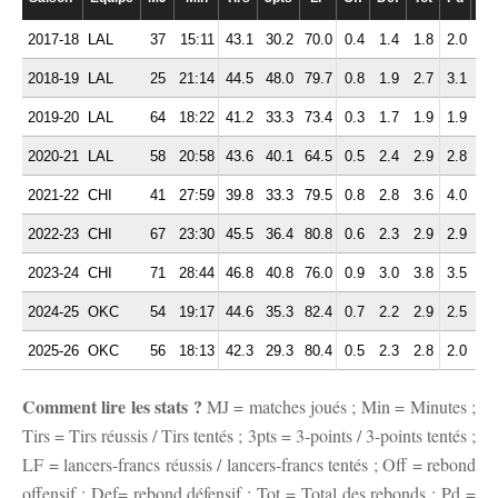
2017-18
LAL
37
15:11
43.1
30.2
70.0
0.4
1.4
1.8
2.0
1.
2018-19
LAL
25
21:14
44.5
48.0
79.7
0.8
1.9
2.7
3.1
2.
2019-20
LAL
64
18:22
41.2
33.3
73.4
0.3
1.7
1.9
1.9
1.
2020-21
LAL
58
20:58
43.6
40.1
64.5
0.5
2.4
2.9
2.8
1.
2021-22
CHI
41
27:59
39.8
33.3
79.5
0.8
2.8
3.6
4.0
2.
2022-23
CHI
67
23:30
45.5
36.4
80.8
0.6
2.3
2.9
2.9
2.
2023-24
CHI
71
28:44
46.8
40.8
76.0
0.9
3.0
3.8
3.5
2.
2024-25
OKC
54
19:17
44.6
35.3
82.4
0.7
2.2
2.9
2.5
1.
2025-26
OKC
56
18:13
42.3
29.3
80.4
0.5
2.3
2.8
2.0
1.
Comment lire les stats ?
MJ = matches joués ; Min = Minutes ;
Tirs = Tirs réussis / Tirs tentés ; 3pts = 3-points / 3-points tentés ;
LF = lancers-francs réussis / lancers-francs tentés ; Off = rebond
offensif ; Def= rebond défensif ; Tot = Total des rebonds ; Pd =