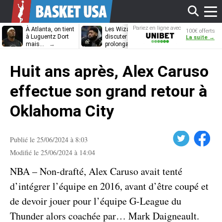
Affi
Pariez en ligne avec
À Atlanta, on tient
Les Wizards vont
Dennis Schrö
100€ offerts
Unibet
à Luguentz Dort
discuter
découvrira-t-il
La suite →
mais…
prolongation avec
12e équipe
Anthony Davis
différente ?
le
Huit ans après, Alex Caruso
men
effectue son grand retour à
Oklahoma City
Twitter
Facebook
Publié le 25/06/2024 à 8:03
Modifié le 25/06/2024 à 14:04
NBA – Non-drafté, Alex Caruso avait tenté
d’intégrer l’équipe en 2016, avant d’être coupé et
de devoir jouer pour l’équipe G-League du
Thunder alors coachée par… Mark Daigneault.