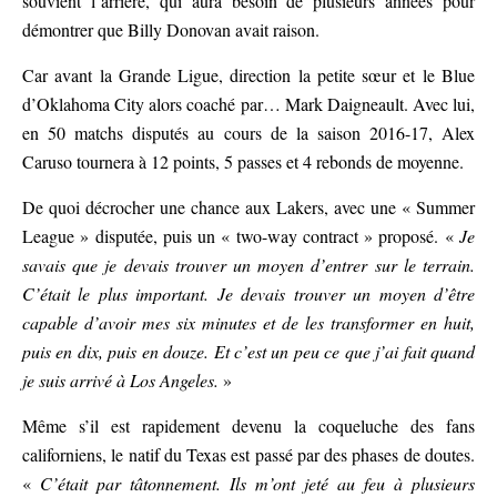
souvient l’arrière, qui aura besoin de plusieurs années pour
démontrer que Billy Donovan avait raison.
Car avant la Grande Ligue, direction la petite sœur et le Blue
d’Oklahoma City alors coaché par… Mark Daigneault. Avec lui,
en 50 matchs disputés au cours de la saison 2016-17, Alex
Caruso tournera à 12 points, 5 passes et 4 rebonds de moyenne.
De quoi décrocher une chance aux Lakers, avec une « Summer
League » disputée, puis un « two-way contract » proposé. «
Je
savais que je devais trouver un moyen d’entrer sur le terrain.
C’était le plus important. Je devais trouver un moyen d’être
capable d’avoir mes six minutes et de les transformer en huit,
puis en dix, puis en douze. Et c’est un peu ce que j’ai fait quand
je suis arrivé à Los Angeles.
»
Même s’il est rapidement devenu la coqueluche des fans
californiens, le natif du Texas est passé par des phases de doutes.
«
C’était par tâtonnement. Ils m’ont jeté au feu à plusieurs