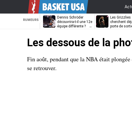
Act
Dennis Schröder
Les Grizzlies
RUMEURS
découvrira-t-il une 12e
cherchent déj
équipe différente ?
porte de sorti
D’Angelo Russ
Les dessous de la pho
Fin août, pendant que la NBA était plongée 
se retrouver.