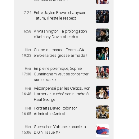
Entre Jaylen Brown et Jayson
7:24
Tatum, il reste le respect
À Washington, la prolongation
6:58
d’Anthony Davis attendra
Coupe du monde : Team USA
Hier
envoie la très grosse armada !
19:23
En pleine polémique, Sophie
Hier
Cunningham veut se concentrer
17:38
sur le basket
Récompensé par les Celtics, Ron
Hier
Harper Jr. a cédé son numéro à
16:48
Paul George
Portrait | David Robinson,
Hier
Admirable Amiral
16:05
Guerschon Yabusele boucle la
Hier
D.O.N. Issue #7
15:06