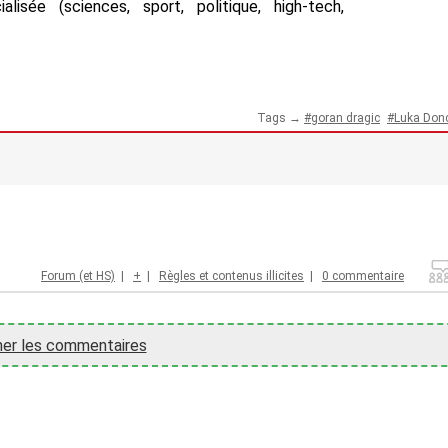
isée (sciences, sport, politique, high-tech,
Tags →
goran dragic
Luka Donc
Forum (et HS)
|
+
|
Règles et contenus illicites
|
0 commentaire
her les commentaires