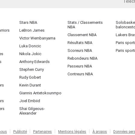
Téléc
iOS
Stars NBA
Stats / Classements
Solobasket
NBA
baloncest
rriors
LeBron James
Classement NBA
Lakers Bras
Victor Wembanyama
Résultats NBA
Paris sport
Luka Doncic
Scoreurs NBA
Paris sport
es
Nikola Jokic
Rebondeurs NBA
s
Anthony Edwards
Passeurs NBA
Stephen Curry
Contreurs NBA
Rudy Gobert
ers
Kevin Durant
Giannis Antetokounmpo
urs
Joel Embiid
ers
Shai Gilgeous-
Alexander
nous
Publicité
Partenaires
Mentions légales
À propos
Données pers