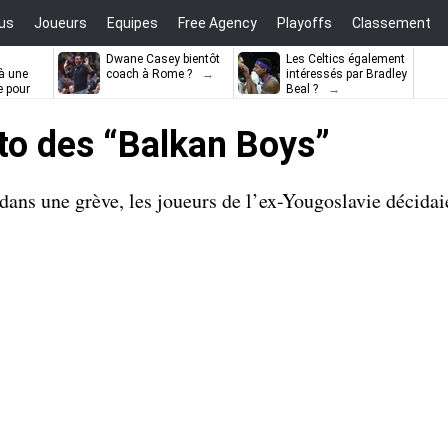
us
Joueurs
Equipes
Free Agency
Playoffs
Classement
Dwane Casey bientôt
Les Celtics également
à une
coach à Rome ?
intéressés par Bradley
e pour
Beal ?
ell
to des “Balkan Boys”
dans une grève, les joueurs de l’ex-Yougoslavie décidai