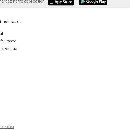
hargez notre application
Android
: noticias de
o
il
ifs France
ifs Afrique
onnelles