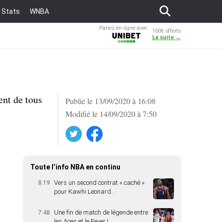
Stats
WNBA
Pariez en ligne avec
100€ offerts
Unibet
La suite →
ent de tous
Publié le 13/09/2020 à 16:08
Modifié le 14/09/2020 à 7:50
Twitter
Facebook
Toute l’info NBA en continu
Vers un second contrat « caché »
8:19
pour Kawhi Leonard…
Une fin de match de légende entre
7:48
les Aces et le Fever !