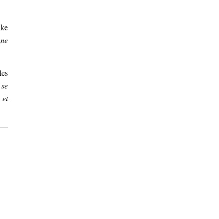
ike
nne
les
 se
 et