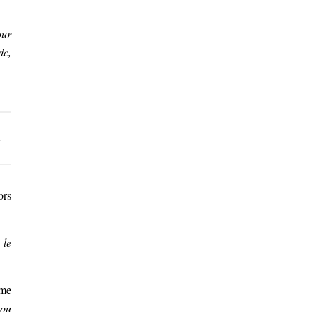
our
ic,
»
ors
 le
ême
 ou