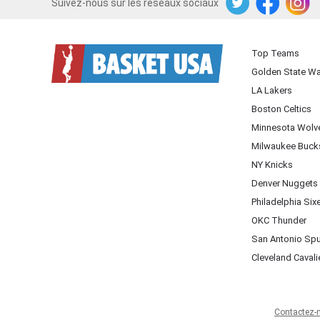
Suivez-nous sur les réseaux sociaux
Twitter
Facebook
Instagram
Top Teams
Golden State Wa
LA Lakers
Boston Celtics
Minnesota Wolv
Milwaukee Buck
NY Knicks
Denver Nuggets
Philadelphia Six
OKC Thunder
San Antonio Sp
Cleveland Cavali
Contactez-