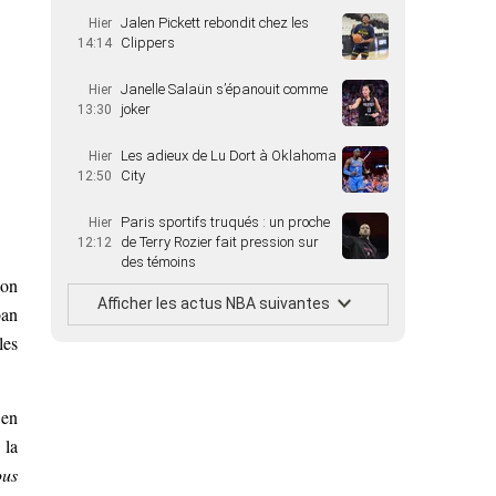
Jalen Pickett rebondit chez les
Hier
Clippers
14:14
Janelle Salaün s’épanouit comme
Hier
joker
13:30
Les adieux de Lu Dort à Oklahoma
Hier
City
12:50
Paris sportifs truqués : un proche
Hier
de Terry Rozier fait pression sur
12:12
des témoins
 on
Afficher les actus NBA suivantes
ban
les
 en
 la
ous