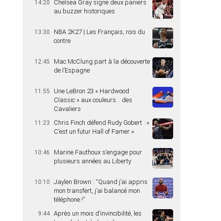
Chelsea Gray signe deux paniers
14:20
au buzzer historiques
NBA 2K27 | Les Français, rois du
13:30
contre
Mac McClung part à la découverte
12:45
de l’Espagne
Une LeBron 23 « Hardwood
11:55
Classic » aux couleurs… des
Cavaliers
Chris Finch défend Rudy Gobert : «
11:23
C’est un futur Hall of Famer »
Marine Fauthoux s’engage pour
10:46
plusieurs années au Liberty
Jaylen Brown : “Quand j’ai appris
10:10
mon transfert, j’ai balancé mon
téléphone !”
Après un mois d’invincibilité, les
9:44