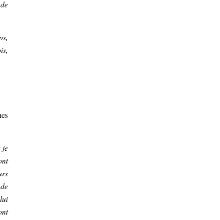
 de
ps,
is,
hes
 je
ont
urs
 de
lui
ont