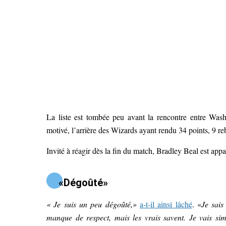
La liste est tombée peu avant la rencontre entre Wash
motivé, l’arrière des Wizards ayant rendu 34 points, 9 reb
Invité à réagir dès la fin du match, Bradley Beal est appa
«Dégoûté»
« Je suis un peu dégoûté,»
a-t-il ainsi lâché
. «
Je sais
manque de respect, mais les vrais savent. Je vais si