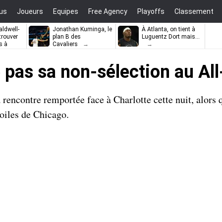
us
Joueurs
Equipes
Free Agency
Playoffs
Classement
ldwell-
Jonathan Kuminga, le
À Atlanta, on tient à
trouver
plan B des
Luguentz Dort mais…
s à
Cavaliers
e pas sa non-sélection au Al
 rencontre remportée face à Charlotte cette nuit, alors q
toiles de Chicago.