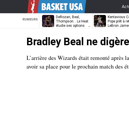
Act
DeRozan, Beal,
Kentavious Ca
RUMEURS
Thompson… Le Heat
Pope prêt à re
étudie ses options
LeBron Jame
Philadelphie ?
Bradley Beal ne digèr
L’arrière des Wizards était remonté après la
avoir sa place pour le prochain match des é