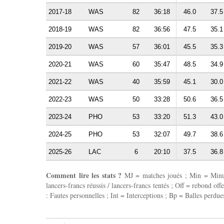
2017-18
WAS
82
36:18
46.0
37.5
2018-19
WAS
82
36:56
47.5
35.1
2019-20
WAS
57
36:01
45.5
35.3
2020-21
WAS
60
35:47
48.5
34.9
2021-22
WAS
40
35:59
45.1
30.0
2022-23
WAS
50
33:28
50.6
36.5
2023-24
PHO
53
33:20
51.3
43.0
2024-25
PHO
53
32:07
49.7
38.6
2025-26
LAC
6
20:10
37.5
36.8
Comment lire les stats ?
MJ = matches joués ; Min = Minutes
lancers-francs réussis / lancers-francs tentés ; Off = rebond of
: Fautes personnelles ; Int = Interceptions ; Bp = Balles perdues