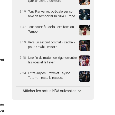
Lynx chutent à domicile
Tony Parker rétropédale sur son
9:19
rêve de remporter la NBA Europe
Tout sourit à Carla Leite face au
8:47
Tempo
Vers un second contrat « caché »
8:19
pour Kawhi Leonard…
Une fin de match de légende entre
7:48
ent
les Aces et le Fever !
Entre Jaylen Brown et Jayson
7:24
Tatum, il reste le respect
Afficher les actus NBA suivantes
 un
 en