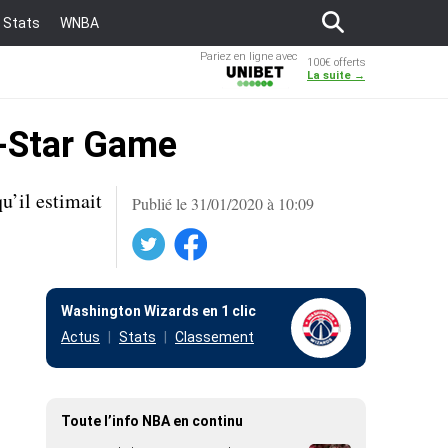
Stats
WNBA
Pariez en ligne avec
100€ offerts
Unibet
La suite →
l-Star Game
u’il estimait
Publié le 31/01/2020 à 10:09
Twitter
Facebook
Washington Wizards en 1 clic
Actus
Stats
Classement
Toute l’info NBA en continu