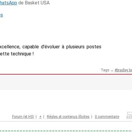
WhatsApp
de Basket USA
és
xcellence, capable d'évoluer à plusieurs postes
lette technique !
Tags →
bradley b
Forum (et HS)
|
+
|
Règles et contenus illicites
|
0 commentaire