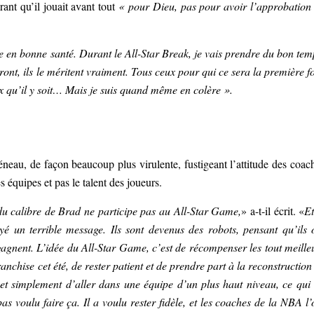
rant qu’il jouait avant tout
« pour Dieu, pas pour avoir l’approbation
tre en bonne santé. Durant le All-Star Break, je vais prendre du bon tem
nt, ils le méritent vraiment. Tous ceux pour qui ce sera la première fo
ux qu’il y soit… Mais je suis quand même en colère ».
neau, de façon beaucoup plus virulente, fustigeant l’attitude des coac
 équipes et pas le talent des joueurs.
 du calibre de Brad ne participe pas au All-Star Game,
» a-t-il écrit. «
Et
é un terrible message. Ils sont devenus des robots, pensant qu’ils 
agnent. L’idée du All-Star Game, c’est de récompenser les tout meille
ranchise cet été, de rester patient et de prendre part à la reconstruction
te et simplement d’aller dans une équipe d’un plus haut niveau, ce qui 
s voulu faire ça. Il a voulu rester fidèle, et les coaches de la NBA l’