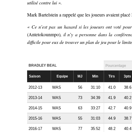
utilisé contre lui ».
Mark Bartelstein a rappelé que les joueurs avaient placé
« Ce n’est pas un hasard si les joueurs ont voté pour
(Antetokounmpo)
, il n’y a personne dans la conférenc
difficile pour eux de trouver un plan de jeu pour le limite
BRADLEY BEAL
Pourcentage
Saison
Equipe
MJ
Min
Tirs
3pts
2012-13
WAS
56
31:10
41.0
38.6
2013-14
WAS
73
34:39
41.9
40.2
2014-15
WAS
63
33:27
42.7
40.9
2015-16
WAS
55
31:03
44.9
38.7
2016-17
WAS
77
35:52
48.2
40.4