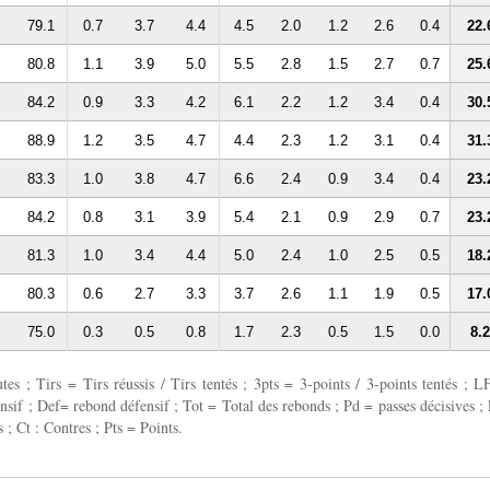
79.1
0.7
3.7
4.4
4.5
2.0
1.2
2.6
0.4
22.
80.8
1.1
3.9
5.0
5.5
2.8
1.5
2.7
0.7
25.
84.2
0.9
3.3
4.2
6.1
2.2
1.2
3.4
0.4
30.
88.9
1.2
3.5
4.7
4.4
2.3
1.2
3.1
0.4
31.
83.3
1.0
3.8
4.7
6.6
2.4
0.9
3.4
0.4
23.
84.2
0.8
3.1
3.9
5.4
2.1
0.9
2.9
0.7
23.
81.3
1.0
3.4
4.4
5.0
2.4
1.0
2.5
0.5
18.
80.3
0.6
2.7
3.3
3.7
2.6
1.1
1.9
0.5
17.
75.0
0.3
0.5
0.8
1.7
2.3
0.5
1.5
0.0
8.2
 ; Tirs = Tirs réussis / Tirs tentés ; 3pts = 3-points / 3-points tentés ; L
fensif ; Def= rebond défensif ; Tot = Total des rebonds ; Pd = passes décisives ; 
 ; Ct : Contres ; Pts = Points.