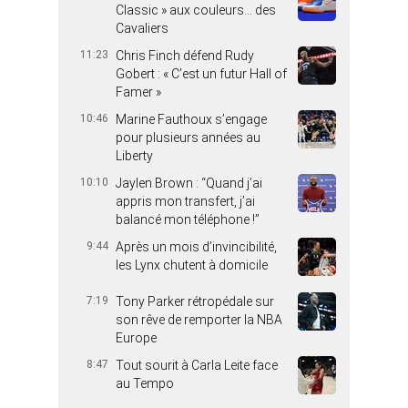
Classic » aux couleurs… des
Cavaliers
11:23
Chris Finch défend Rudy
Gobert : « C’est un futur Hall of
Famer »
10:46
Marine Fauthoux s’engage
pour plusieurs années au
Liberty
10:10
Jaylen Brown : “Quand j’ai
appris mon transfert, j’ai
balancé mon téléphone !”
9:44
Après un mois d’invincibilité,
les Lynx chutent à domicile
7:19
Tony Parker rétropédale sur
son rêve de remporter la NBA
Europe
8:47
Tout sourit à Carla Leite face
au Tempo