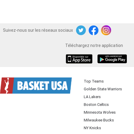
Suivez-nous sur les réseaux sociaux
Twitter
Facebook
Instagram
Téléchargez notre application
iOS
Android
Top Teams
Golden State Warriors
LA Lakers
Boston Celtics
Minnesota Wolves
Milwaukee Bucks
NY Knicks