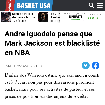
Affi
Pariez en ligne avec
Dennis Schröder
Les Grizzlies
Dwane Casey
100€ offerts
Unibet
découvrira-t-il une
cherchent déjà une
bientôt coach
La suite →
12e équipe
porte de sortie
Rome ?
différente ?
pour D’Angelo
le
Russell
Andre Iguodala pense que
men
Mark Jackson est blacklisté
en NBA
Twitter
Facebook
Publié le 26/06/2019 à 11:00
L’ailier des Warriors estime que son ancien coach
est à l’écart non pas pour des raisons purement
basket, mais pour ses activités de pasteur et ses
prises de position sur des enjeux de société.