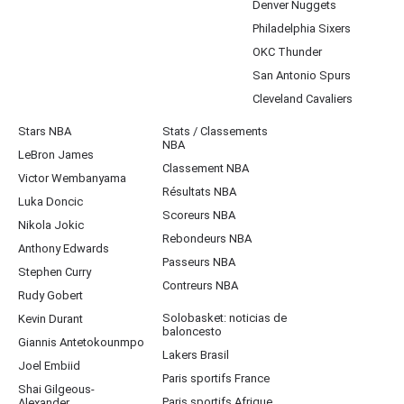
Denver Nuggets
Philadelphia Sixers
OKC Thunder
San Antonio Spurs
Cleveland Cavaliers
Stars NBA
Stats / Classements
NBA
LeBron James
Classement NBA
Victor Wembanyama
Résultats NBA
Luka Doncic
Scoreurs NBA
Nikola Jokic
Rebondeurs NBA
Anthony Edwards
Passeurs NBA
Stephen Curry
Contreurs NBA
Rudy Gobert
Solobasket: noticias de
Kevin Durant
baloncesto
Giannis Antetokounmpo
Lakers Brasil
Joel Embiid
Paris sportifs France
Shai Gilgeous-
Paris sportifs Afrique
Alexander