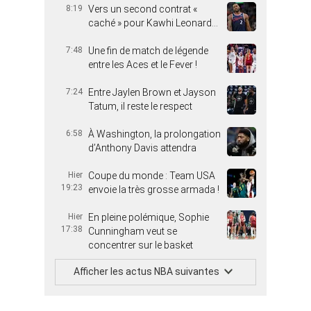
8:19
Vers un second contrat «
caché » pour Kawhi Leonard…
7:48
Une fin de match de légende
entre les Aces et le Fever !
7:24
Entre Jaylen Brown et Jayson
Tatum, il reste le respect
6:58
À Washington, la prolongation
d’Anthony Davis attendra
Hier
Coupe du monde : Team USA
19:23
envoie la très grosse armada !
Hier
En pleine polémique, Sophie
17:38
Cunningham veut se
concentrer sur le basket
Afficher les actus NBA suivantes