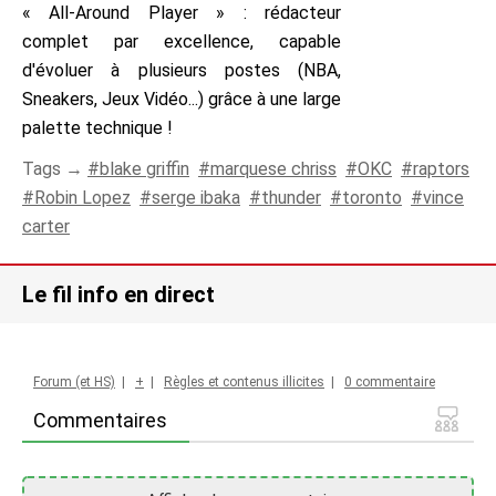
« All-Around Player » : rédacteur
complet par excellence, capable
d'évoluer à plusieurs postes (NBA,
Sneakers, Jeux Vidéo...) grâce à une large
palette technique !
Tags →
blake griffin
marquese chriss
OKC
raptors
Robin Lopez
serge ibaka
thunder
toronto
vince
carter
Le fil info en direct
Forum (et HS)
|
+
|
Règles et contenus illicites
|
0 commentaire
Commentaires