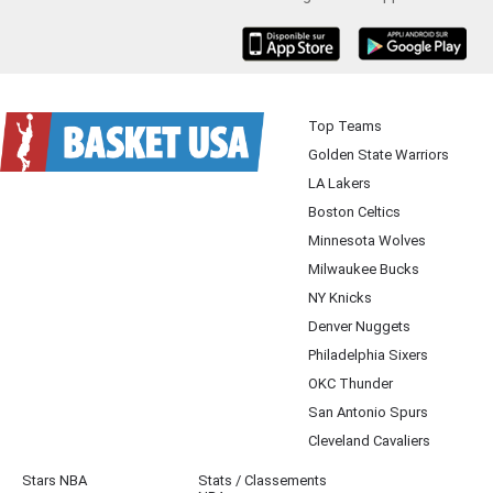
iOS
Android
Top Teams
Golden State Warriors
LA Lakers
Boston Celtics
Minnesota Wolves
Milwaukee Bucks
NY Knicks
Denver Nuggets
Philadelphia Sixers
OKC Thunder
San Antonio Spurs
Cleveland Cavaliers
Stars NBA
Stats / Classements