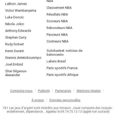
NBA
LeBron James
Classement NBA
Victor Wembanyama
Résultats NBA
Luka Doncic
Scoreurs NBA
Nikola Jokic
Rebondeurs NBA
Anthony Edwards
Passeurs NBA
Stephen Curry
Contreurs NBA
Rudy Gobert
Solobasket: noticias de
Kevin Durant
baloncesto
Giannis Antetokounmpo
Lakers Brasil
Joel Embiid
Paris sportifs France
Shai Gilgeous-
Paris sportifs Afrique
Alexander
Contactez-nous
Publicité
Partenaires
Mentions légales
À propos
Données personnelles
18+ Les jeux d'argent sont interdits aux mineurs. Jouer comporte des risques :
endettement, dépendance... Appelez le 09.74.75.13.13 (appel non surtaxé)