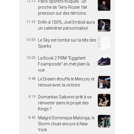
12:12
Paris sportifs truqués : un
proche de Terry Rozier fait
pression sur des témoins
11:33
Enfin à 100%, Joel Embiid aura
un calendrier personnalisé
10:55
Le Sky est tombé sur la tête des
Sparks
10:20
La Book 2 PRM “Eggplant
Foamposite” en met plein la
vue
9:48
Le Dream étouffe le Mercury et
renoue avec la victoire
9:19
Domantas Sabonis prêt à se
réinvestir dans le projet des
Kings ?
8:45
Malgré Dominique Malonga, le
Storm chute encore à New
York