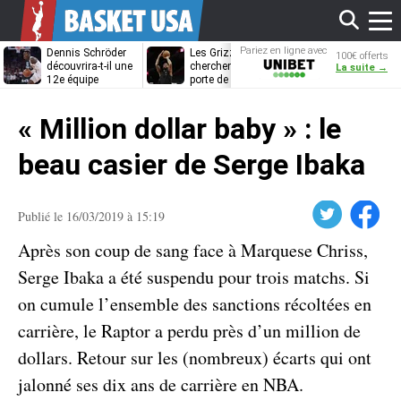
Affi
Pariez en ligne avec
Dennis Schröder
Les Grizzlies
Dwane Casey
100€ offerts
Unibet
découvrira-t-il une
cherchent déjà une
bientôt coach
La suite →
12e équipe
porte de sortie
Rome ?
différente ?
pour D’Angelo
le
Russell
« Million dollar baby » : le
men
beau casier de Serge Ibaka
Twitter
Facebook
Publié le 16/03/2019 à 15:19
Après son coup de sang face à Marquese Chriss,
Serge Ibaka a été suspendu pour trois matchs. Si
on cumule l’ensemble des sanctions récoltées en
carrière, le Raptor a perdu près d’un million de
dollars. Retour sur les (nombreux) écarts qui ont
jalonné ses dix ans de carrière en NBA.