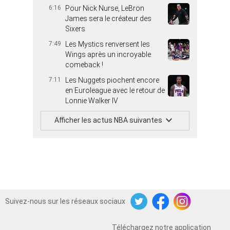
6:16
Pour Nick Nurse, LeBron
James sera le créateur des
Sixers
7:49
Les Mystics renversent les
Wings après un incroyable
comeback !
7:11
Les Nuggets piochent encore
en Euroleague avec le retour de
Lonnie Walker IV
Afficher les actus NBA suivantes
Suivez-nous sur les réseaux sociaux
Twitter
Facebook
Instagram
Téléchargez notre application