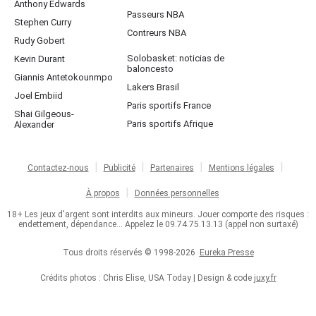
Anthony Edwards
Passeurs NBA
Stephen Curry
Contreurs NBA
Rudy Gobert
Solobasket: noticias de
Kevin Durant
baloncesto
Giannis Antetokounmpo
Lakers Brasil
Joel Embiid
Paris sportifs France
Shai Gilgeous-
Paris sportifs Afrique
Alexander
Contactez-nous
Publicité
Partenaires
Mentions légales
À propos
Données personnelles
18+ Les jeux d'argent sont interdits aux mineurs. Jouer comporte des risques :
endettement, dépendance... Appelez le 09.74.75.13.13 (appel non surtaxé)
Tous droits réservés © 1998-2026
Eureka Presse
Crédits photos : Chris Elise, USA Today | Design & code
juxy.fr