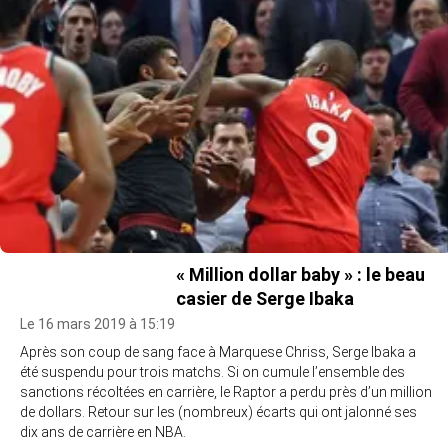
« Million dollar baby » : le beau
casier de Serge Ibaka
Le 16 mars 2019 à 15:19
Après son coup de sang face à Marquese Chriss, Serge Ibaka a
été suspendu pour trois matchs. Si on cumule l’ensemble des
sanctions récoltées en carrière, le Raptor a perdu près d’un million
de dollars. Retour sur les (nombreux) écarts qui ont jalonné ses
dix ans de carrière en NBA.