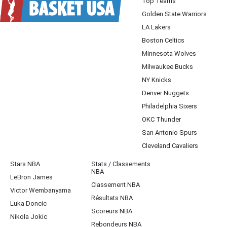
Top Teams
Golden State Warriors
LA Lakers
Boston Celtics
Minnesota Wolves
Milwaukee Bucks
NY Knicks
Denver Nuggets
Philadelphia Sixers
OKC Thunder
San Antonio Spurs
Cleveland Cavaliers
Stars NBA
Stats / Classements
NBA
LeBron James
Classement NBA
Victor Wembanyama
Résultats NBA
Luka Doncic
Scoreurs NBA
Nikola Jokic
Rebondeurs NBA