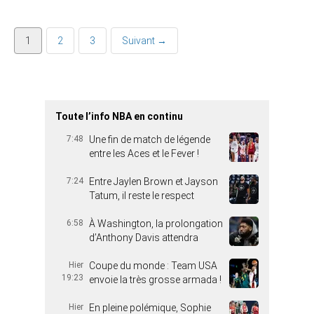
1
2
3
Suivant →
Toute l’info NBA en continu
7:48
Une fin de match de légende
entre les Aces et le Fever !
7:24
Entre Jaylen Brown et Jayson
Tatum, il reste le respect
6:58
À Washington, la prolongation
d’Anthony Davis attendra
Hier
Coupe du monde : Team USA
19:23
envoie la très grosse armada !
Hier
En pleine polémique, Sophie