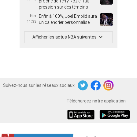
12:12
proche de Terry Rozier fait
pression sur des témoins
Hier
Enfin à 100%, Joel Embiid aura
11:33
un calendrier personnalisé
Afficher les actus NBA suivantes
Suivez-nous sur les réseaux sociaux
Twitter
Facebook
Instagram
Téléchargez notre application
iOS
Android