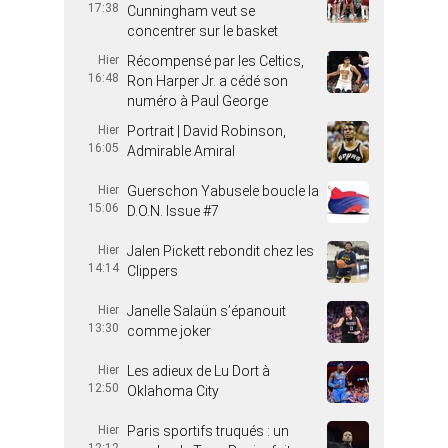
17:38
Cunningham veut se
concentrer sur le basket
Hier
Récompensé par les Celtics,
16:48
Ron Harper Jr. a cédé son
numéro à Paul George
Hier
Portrait | David Robinson,
16:05
Admirable Amiral
Hier
Guerschon Yabusele boucle la
15:06
D.O.N. Issue #7
Hier
Jalen Pickett rebondit chez les
14:14
Clippers
Hier
Janelle Salaün s’épanouit
13:30
comme joker
Hier
Les adieux de Lu Dort à
12:50
Oklahoma City
Hier
Paris sportifs truqués : un