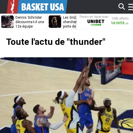
Af
Pariez en ligne avec
Dennis Schröder
Les Grizzlies
Dwane Casey
100€ offerts
Unibet
découvrira-t-il une
cherchent déjà une
bientôt coach
La suite →
12e équipe
porte de sortie
Rome ?
différente ?
pour D’Angelo
l
Russell
Toute l'actu de
"thunder"
m