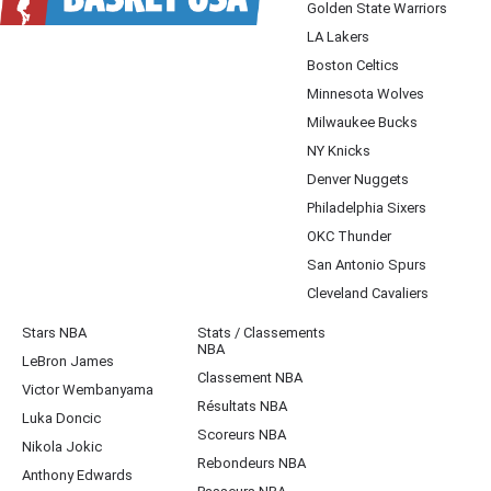
Golden State Warriors
LA Lakers
Boston Celtics
Minnesota Wolves
Milwaukee Bucks
NY Knicks
Denver Nuggets
Philadelphia Sixers
OKC Thunder
San Antonio Spurs
Cleveland Cavaliers
Stars NBA
Stats / Classements
NBA
LeBron James
Classement NBA
Victor Wembanyama
Résultats NBA
Luka Doncic
Scoreurs NBA
Nikola Jokic
Rebondeurs NBA
Anthony Edwards