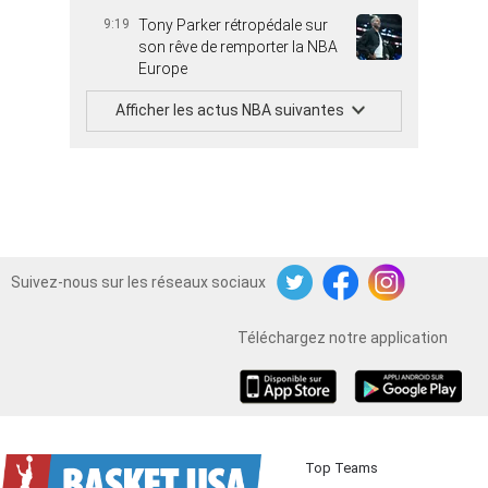
9:19
Tony Parker rétropédale sur
son rêve de remporter la NBA
Europe
Afficher les actus NBA suivantes
Suivez-nous sur les réseaux sociaux
Twitter
Facebook
Instagram
Téléchargez notre application
iOS
Android
Top Teams