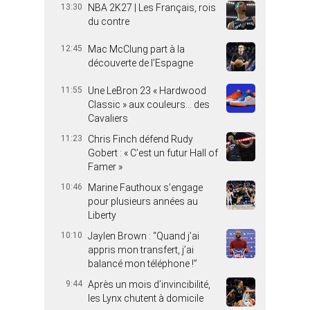
13:30
NBA 2K27 | Les Français, rois
du contre
12:45
Mac McClung part à la
découverte de l’Espagne
11:55
Une LeBron 23 « Hardwood
Classic » aux couleurs… des
Cavaliers
11:23
Chris Finch défend Rudy
Gobert : « C’est un futur Hall of
Famer »
10:46
Marine Fauthoux s’engage
pour plusieurs années au
Liberty
10:10
Jaylen Brown : “Quand j’ai
appris mon transfert, j’ai
balancé mon téléphone !”
9:44
Après un mois d’invincibilité,
les Lynx chutent à domicile