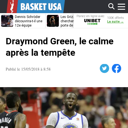
Affi
Pariez en ligne avec
Dennis Schröder
Les Grizzlies
Dwane Casey
100€ offerts
Unibet
découvrira-t-il une
cherchent déjà une
bientôt coach
La suite →
12e équipe
porte de sortie
Rome ?
différente ?
pour D’Angelo
le
Russell
Draymond Green, le calme
men
après la tempête
Twitter
Facebook
Publié le 15/05/2018 à 8:58