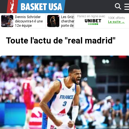
Af
Pariez en ligne avec
Dennis Schröder
Les Grizzlies
Dwane Casey
100€ offerts
Unibet
découvrira-t-il une
cherchent déjà une
bientôt coach
La suite →
12e équipe
porte de sortie
Rome ?
différente ?
pour D’Angelo
l
Russell
Toute l'actu de
"real madrid"
m