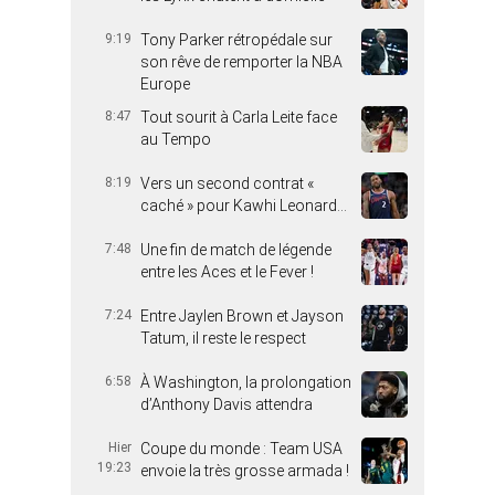
9:19
Tony Parker rétropédale sur
son rêve de remporter la NBA
Europe
8:47
Tout sourit à Carla Leite face
au Tempo
8:19
Vers un second contrat «
caché » pour Kawhi Leonard…
7:48
Une fin de match de légende
entre les Aces et le Fever !
7:24
Entre Jaylen Brown et Jayson
Tatum, il reste le respect
6:58
À Washington, la prolongation
d’Anthony Davis attendra
Hier
Coupe du monde : Team USA
19:23
envoie la très grosse armada !