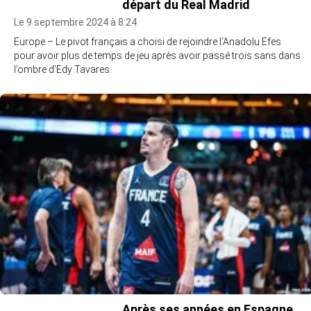
départ du Real Madrid
Le 9 septembre 2024 à 8:24
Europe – Le pivot français a choisi de rejoindre l’Anadolu Efes
pour avoir plus de temps de jeu après avoir passé trois sans dans
l’ombre d’Edy Tavares.
Après ses années en Espagne,