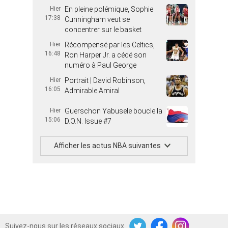
Hier
En pleine polémique, Sophie
17:38
Cunningham veut se
concentrer sur le basket
Hier
Récompensé par les Celtics,
16:48
Ron Harper Jr. a cédé son
numéro à Paul George
Hier
Portrait | David Robinson,
16:05
Admirable Amiral
Hier
Guerschon Yabusele boucle la
15:06
D.O.N. Issue #7
Afficher les actus NBA suivantes
Suivez-nous sur les réseaux sociaux