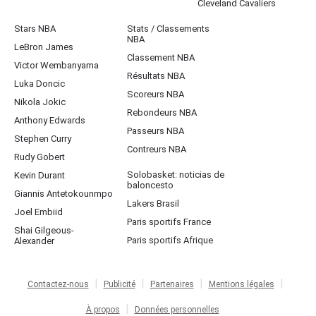
Cleveland Cavaliers
Stars NBA
Stats / Classements
NBA
LeBron James
Classement NBA
Victor Wembanyama
Résultats NBA
Luka Doncic
Scoreurs NBA
Nikola Jokic
Rebondeurs NBA
Anthony Edwards
Passeurs NBA
Stephen Curry
Contreurs NBA
Rudy Gobert
Solobasket: noticias de
Kevin Durant
baloncesto
Giannis Antetokounmpo
Lakers Brasil
Joel Embiid
Paris sportifs France
Shai Gilgeous-
Paris sportifs Afrique
Alexander
Contactez-nous
Publicité
Partenaires
Mentions légales
À propos
Données personnelles