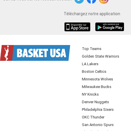
Twitter
Facebook
Instagram
Téléchargez notre application
iOS
Android
Top Teams
Golden State Warriors
LA Lakers
Boston Celtics
Minnesota Wolves
Milwaukee Bucks
NY Knicks
Denver Nuggets
Philadelphia Sixers
OKC Thunder
San Antonio Spurs