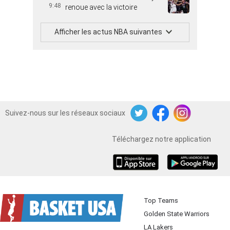
9:48
renoue avec la victoire
Afficher les actus NBA suivantes
Suivez-nous sur les réseaux sociaux
Twitter
Facebook
Instagram
Téléchargez notre application
iOS
Android
Top Teams
Golden State Warriors
LA Lakers