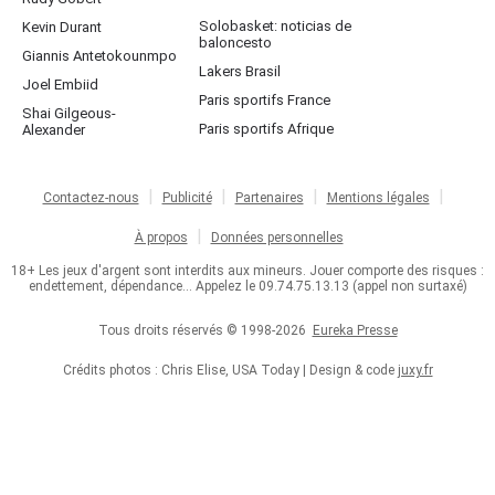
Solobasket: noticias de
Kevin Durant
baloncesto
Giannis Antetokounmpo
Lakers Brasil
Joel Embiid
Paris sportifs France
Shai Gilgeous-
Paris sportifs Afrique
Alexander
Contactez-nous
Publicité
Partenaires
Mentions légales
À propos
Données personnelles
18+ Les jeux d'argent sont interdits aux mineurs. Jouer comporte des risques :
endettement, dépendance... Appelez le 09.74.75.13.13 (appel non surtaxé)
Tous droits réservés © 1998-2026
Eureka Presse
Crédits photos : Chris Elise, USA Today | Design & code
juxy.fr