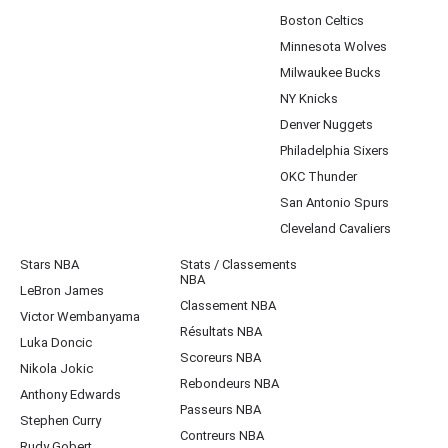
Boston Celtics
Minnesota Wolves
Milwaukee Bucks
NY Knicks
Denver Nuggets
Philadelphia Sixers
OKC Thunder
San Antonio Spurs
Cleveland Cavaliers
Stars NBA
Stats / Classements
NBA
LeBron James
Classement NBA
Victor Wembanyama
Résultats NBA
Luka Doncic
Scoreurs NBA
Nikola Jokic
Rebondeurs NBA
Anthony Edwards
Passeurs NBA
Stephen Curry
Contreurs NBA
Rudy Gobert