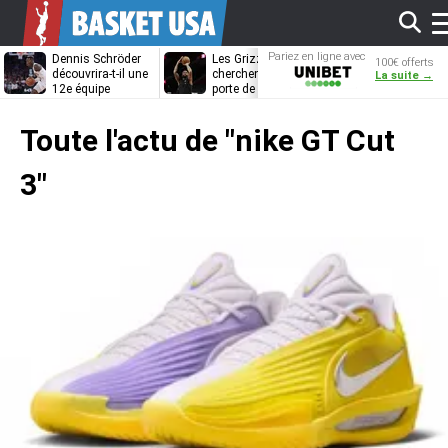
Af
Pariez en ligne avec
Dennis Schröder
Les Grizzlies
Dwane Casey
100€ offerts
Unibet
découvrira-t-il une
cherchent déjà une
bientôt coach
La suite →
12e équipe
porte de sortie
Rome ?
différente ?
pour D’Angelo
l
Russell
Toute l'actu de
"nike GT Cut
m
3"