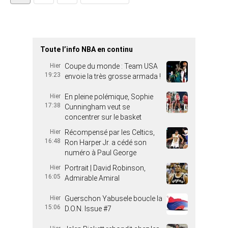
Toute l’info NBA en continu
Hier
Coupe du monde : Team USA
19:23
envoie la très grosse armada !
Hier
En pleine polémique, Sophie
17:38
Cunningham veut se
concentrer sur le basket
Hier
Récompensé par les Celtics,
16:48
Ron Harper Jr. a cédé son
numéro à Paul George
Hier
Portrait | David Robinson,
16:05
Admirable Amiral
Hier
Guerschon Yabusele boucle la
15:06
D.O.N. Issue #7