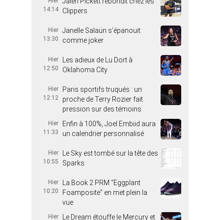
Hier
Jalen Pickett rebondit chez les
14:14
Clippers
Hier
Janelle Salaün s’épanouit
13:30
comme joker
Hier
Les adieux de Lu Dort à
12:50
Oklahoma City
Hier
Paris sportifs truqués : un
12:12
proche de Terry Rozier fait
pression sur des témoins
Hier
Enfin à 100%, Joel Embiid aura
11:33
un calendrier personnalisé
Hier
Le Sky est tombé sur la tête des
10:55
Sparks
Hier
La Book 2 PRM “Eggplant
10:20
Foamposite” en met plein la
vue
Hier
Le Dream étouffe le Mercury et