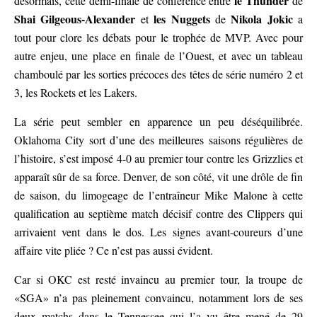
le Thunder
désormais, cette demi-finale de conférence entre
de
Shai Gilgeous-Alexander
les Nuggets
Nikola Jokic
et
de
a
tout pour clore les débats pour le trophée de MVP. Avec pour
autre enjeu, une place en finale de l’Ouest, et avec un tableau
chamboulé par les sorties précoces des têtes de série numéro 2 et
3, les Rockets et les Lakers.
La série peut sembler en apparence un peu déséquilibrée.
Oklahoma City sort d’une des meilleures saisons régulières de
l’histoire, s’est imposé 4-0 au premier tour contre les Grizzlies et
apparaît sûr de sa force. Denver, de son côté, vit une drôle de fin
de saison, du limogeage de l’entraîneur Mike Malone à cette
qualification au septième match décisif contre des Clippers qui
arrivaient vent dans le dos. Les signes avant-coureurs d’une
affaire vite pliée ? Ce n’est pas aussi évident.
Car si OKC est resté invaincu au premier tour, la troupe de
«SGA» n’a pas pleinement convaincu, notamment lors de ses
deux matchs dans le Tennessee qui l’a vu être mené de 29