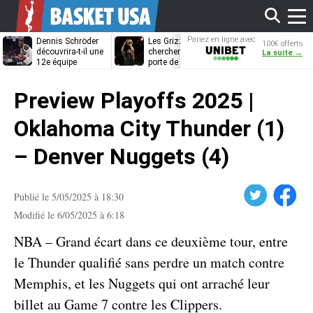
Affi
Pariez en ligne avec
Dennis Schröder
Les Grizzlies
Dwane Casey
100€ offerts
Unibet
découvrira-t-il une
cherchent déjà une
bientôt coach
La suite →
12e équipe
porte de sortie
Rome ?
différente ?
pour D’Angelo
le
Russell
Preview Playoffs 2025 |
men
Oklahoma City Thunder (1)
– Denver Nuggets (4)
Twitter
Facebook
Publié le 5/05/2025 à 18:30
Modifié le 6/05/2025 à 6:18
NBA – Grand écart dans ce deuxième tour, entre
le Thunder qualifié sans perdre un match contre
Memphis, et les Nuggets qui ont arraché leur
billet au Game 7 contre les Clippers.