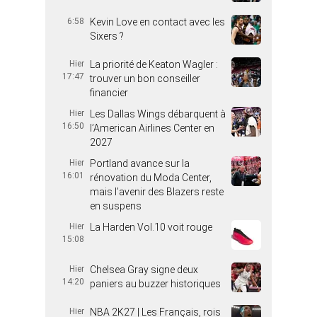
6:58
Kevin Love en contact avec les
Sixers ?
Hier
La priorité de Keaton Wagler :
17:47
trouver un bon conseiller
financier
Hier
Les Dallas Wings débarquent à
16:50
l’American Airlines Center en
2027
Hier
Portland avance sur la
16:01
rénovation du Moda Center,
mais l’avenir des Blazers reste
en suspens
Hier
La Harden Vol.10 voit rouge
15:08
Hier
Chelsea Gray signe deux
14:20
paniers au buzzer historiques
Hier
NBA 2K27 | Les Français, rois