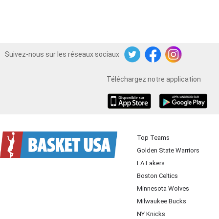
Suivez-nous sur les réseaux sociaux
Twitter
Facebook
Instagram
Téléchargez notre application
iOS
Android
Top Teams
Golden State Warriors
LA Lakers
Boston Celtics
Minnesota Wolves
Milwaukee Bucks
NY Knicks