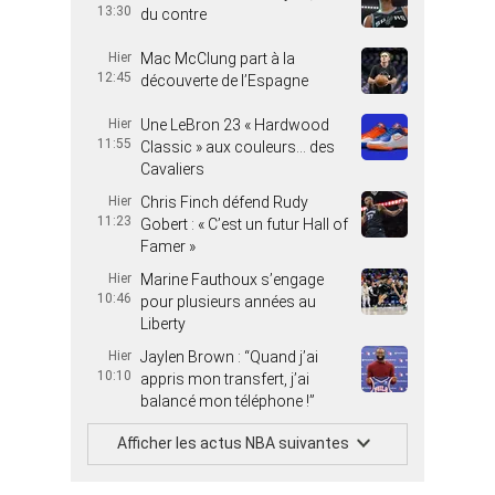
13:30
du contre
Hier
Mac McClung part à la
12:45
découverte de l’Espagne
Hier
Une LeBron 23 « Hardwood
11:55
Classic » aux couleurs… des
Cavaliers
Hier
Chris Finch défend Rudy
11:23
Gobert : « C’est un futur Hall of
Famer »
Hier
Marine Fauthoux s’engage
10:46
pour plusieurs années au
Liberty
Hier
Jaylen Brown : “Quand j’ai
10:10
appris mon transfert, j’ai
balancé mon téléphone !”
Afficher les actus NBA suivantes