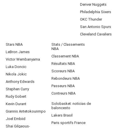
Denver Nuggets
Philadelphia Sixers
OKC Thunder
San Antonio Spurs
Cleveland Cavaliers
Stars NBA
Stats / Classements
NBA
LeBron James
Classement NBA
Victor Wembanyama
Résultats NBA
Luka Doncic
Scoreurs NBA
Nikola Jokic
Rebondeurs NBA
Anthony Edwards
Passeurs NBA
Stephen Curry
Contreurs NBA
Rudy Gobert
Solobasket: noticias de
Kevin Durant
baloncesto
Giannis Antetokounmpo
Lakers Brasil
Joel Embiid
Paris sportifs France
Shai Gilgeous-