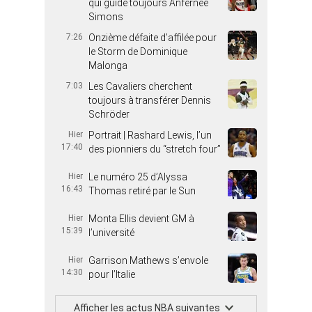
qui guide toujours Anfernee
Simons
7:26
Onzième défaite d’affilée pour
le Storm de Dominique
Malonga
7:03
Les Cavaliers cherchent
toujours à transférer Dennis
Schröder
Hier
Portrait | Rashard Lewis, l’un
17:40
des pionniers du “stretch four”
Hier
Le numéro 25 d’Alyssa
16:43
Thomas retiré par le Sun
Hier
Monta Ellis devient GM à
15:39
l’université
Hier
Garrison Mathews s’envole
14:30
pour l’Italie
Afficher les actus NBA suivantes