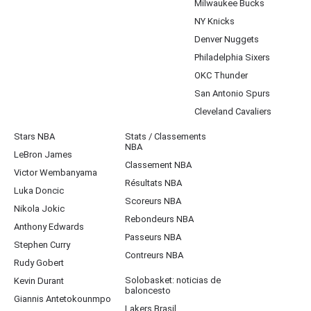
Milwaukee Bucks
NY Knicks
Denver Nuggets
Philadelphia Sixers
OKC Thunder
San Antonio Spurs
Cleveland Cavaliers
Stars NBA
Stats / Classements
NBA
LeBron James
Classement NBA
Victor Wembanyama
Résultats NBA
Luka Doncic
Scoreurs NBA
Nikola Jokic
Rebondeurs NBA
Anthony Edwards
Passeurs NBA
Stephen Curry
Contreurs NBA
Rudy Gobert
Solobasket: noticias de
Kevin Durant
baloncesto
Giannis Antetokounmpo
Lakers Brasil