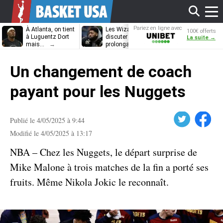
Affi
Pariez en ligne avec
À Atlanta, on tient
Les Wizards vont
Dennis Schrö
100€ offerts
Unibet
à Luguentz Dort
discuter
découvrira-t-il
La suite →
mais…
prolongation avec
12e équipe
Anthony Davis
différente ?
le
Un changement de coach
men
payant pour les Nuggets
Twitter
Facebook
Publié le 4/05/2025 à 9:44
Modifié le 4/05/2025 à 13:17
NBA – Chez les Nuggets, le départ surprise de
Mike Malone à trois matches de la fin a porté ses
fruits. Même Nikola Jokic le reconnaît.