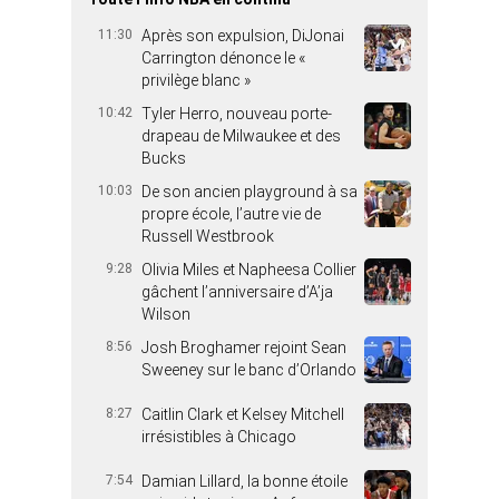
11:30
Après son expulsion, DiJonai
Carrington dénonce le «
privilège blanc »
10:42
Tyler Herro, nouveau porte-
drapeau de Milwaukee et des
Bucks
10:03
De son ancien playground à sa
propre école, l’autre vie de
Russell Westbrook
9:28
Olivia Miles et Napheesa Collier
gâchent l’anniversaire d’A’ja
Wilson
8:56
Josh Broghamer rejoint Sean
Sweeney sur le banc d’Orlando
8:27
Caitlin Clark et Kelsey Mitchell
irrésistibles à Chicago
7:54
Damian Lillard, la bonne étoile