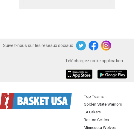
Suivez-nous sur les réseaux sociaux
Twitter
Facebook
Instagram
Téléchargez notre application
iOS
Android
Top Teams
Golden State Warriors
LA Lakers
Boston Celtics
Minnesota Wolves