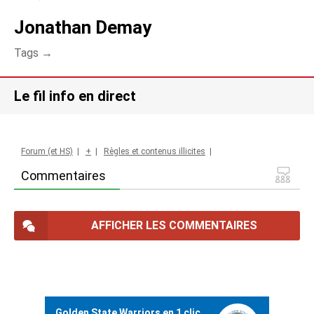
Jonathan Demay
Tags →
Le fil info en direct
Forum (et HS)
|
+
|
Règles et contenus illicites
|
Commentaires
AFFICHER LES COMMENTAIRES
Golden State Warriors en 1 clic