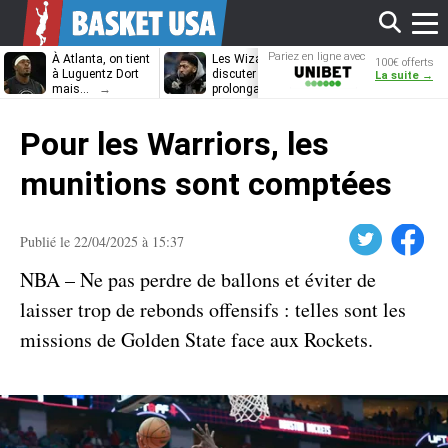
Affi
Pariez en ligne avec
À Atlanta, on tient
Les Wizards vont
Dennis Schrö
100€ offerts
Unibet
à Luguentz Dort
discuter
découvrira-t-il
La suite →
mais…
prolongation avec
12e équipe
Anthony Davis
différente ?
le
Pour les Warriors, les
men
munitions sont comptées
Twitter
Facebook
Publié le 22/04/2025 à 15:37
NBA – Ne pas perdre de ballons et éviter de
laisser trop de rebonds offensifs : telles sont les
missions de Golden State face aux Rockets.