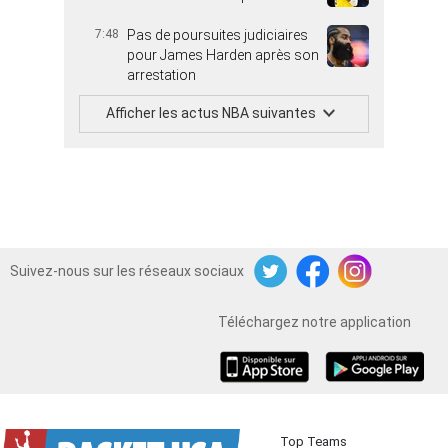
7:48
Pas de poursuites judiciaires
pour James Harden après son
arrestation
Afficher les actus NBA suivantes
Suivez-nous sur les réseaux sociaux
Twitter
Facebook
Instagram
Téléchargez notre application
iOS
Android
Top Teams