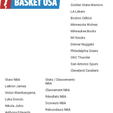
Golden State Warriors
LA Lakers
Boston Celtics
Minnesota Wolves
Milwaukee Bucks
NY Knicks
Denver Nuggets
Philadelphia Sixers
OKC Thunder
San Antonio Spurs
Cleveland Cavaliers
Stars NBA
Stats / Classements
NBA
LeBron James
Classement NBA
Victor Wembanyama
Résultats NBA
Luka Doncic
Scoreurs NBA
Nikola Jokic
Rebondeurs NBA
Anthony Edwards