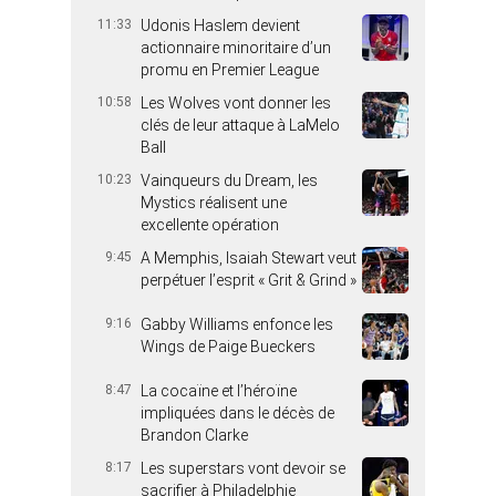
11:33
Udonis Haslem devient
actionnaire minoritaire d’un
promu en Premier League
10:58
Les Wolves vont donner les
clés de leur attaque à LaMelo
Ball
10:23
Vainqueurs du Dream, les
Mystics réalisent une
excellente opération
9:45
A Memphis, Isaiah Stewart veut
perpétuer l’esprit « Grit & Grind »
9:16
Gabby Williams enfonce les
Wings de Paige Bueckers
8:47
La cocaïne et l’héroïne
impliquées dans le décès de
Brandon Clarke
8:17
Les superstars vont devoir se
sacrifier à Philadelphie