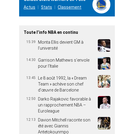
Actus
Stats
Classement
Toute l’info NBA en continu
15:39
Monta Ellis devient GM à
l’université
14:30
Garrison Mathews s’envole
pour l’Italie
13:45
Le 8 août 1992, la « Dream
Team » achève son chef
d’œuvre de Barcelone
12:50
Darko Rajakovic favorable à
un rapprochement NBA –
Euroleague
12:13
Davion Mitchell raconte son
été avec Giannis
Antetokounmpo