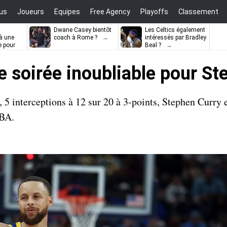
us
Joueurs
Equipes
Free Agency
Playoffs
Classement
Dwane Casey bientôt
Les Celtics également
à une
coach à Rome ?
intéressés par Bradley
e pour
Beal ?
ell
e soirée inoubliable pour S
 5 interceptions à 12 sur 20 à 3-points, Stephen Curry 
NBA.