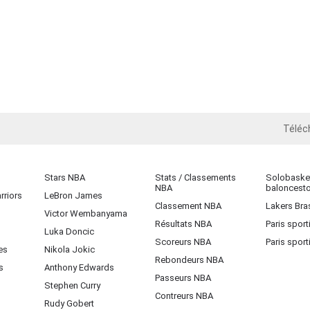
Téléc
iOS
Stars NBA
Stats / Classements
Solobasket
NBA
baloncest
rriors
LeBron James
Classement NBA
Lakers Bras
Victor Wembanyama
Résultats NBA
Paris sport
Luka Doncic
Scoreurs NBA
Paris sport
es
Nikola Jokic
Rebondeurs NBA
s
Anthony Edwards
Passeurs NBA
Stephen Curry
Contreurs NBA
Rudy Gobert