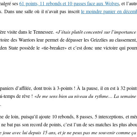
malgré ses
61 points, 11 rebonds et 10 passes face aux Wolves
, et l’autr
 Dans une salle où il n’avait pas inscrit
le moindre panier en décem
ère visite dans le Tennessee.
«J’étais plutôt concentré sur l’importance
ctoire des Warriors leur permet de dépasser les Grizzlies au classement,
en State possède le «tie-breaker» et c’est donc une victoire qui pourr
niers d’affilée, dont trois à 3-points ! À la pause, il en est à 32 point
mi-temps de rêve !
«Je me sens bien au niveau du rythme… La semaine
.
 de loin, puisqu’il ajoute 10 rebonds, 8 passes, 5 interceptions, et m
ne bat pas son record de points, c’est l’un de ses matches les plus abou
e joue avec lui depuis 15 ans, et je ne peux pas me souvenir comme ça