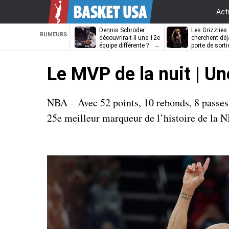
Act
Dennis Schröder
Les Grizzlies
RUMEURS
découvrira-t-il une 12e
cherchent déj
équipe différente ?
porte de sorti
D’Angelo Russ
Le MVP de la nuit | Un
NBA – Avec 52 points, 10 rebonds, 8 passes,
25e meilleur marqueur de l’histoire de la 