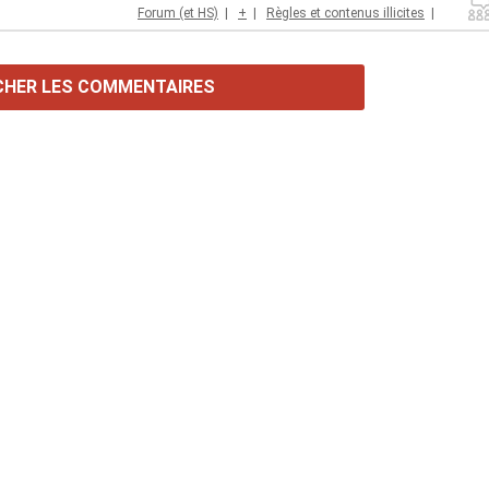
Forum (et HS)
|
+
|
Règles et contenus illicites
|
CHER LES COMMENTAIRES