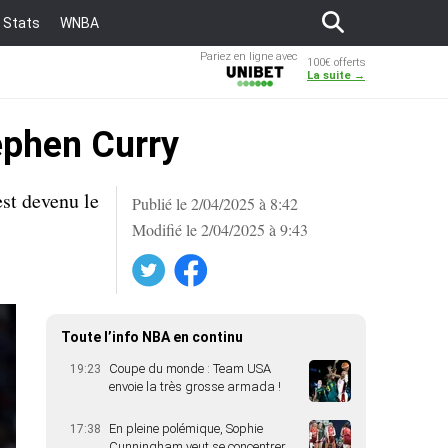
Stats
WNBA
Pariez en ligne avec
100€ offerts
Unibet
La suite →
tephen Curry
est devenu le
Publié le 2/04/2025 à 8:42
Modifié le 2/04/2025 à 9:43
Twitter
Facebook
Toute l’info NBA en continu
Coupe du monde : Team USA
19:23
envoie la très grosse armada !
En pleine polémique, Sophie
17:38
Cunningham veut se concentrer