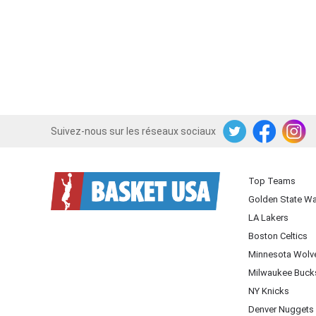
Suivez-nous sur les réseaux sociaux
Twitter
Facebook
Instagram
Top Teams
Golden State Wa
LA Lakers
Boston Celtics
Minnesota Wolv
Milwaukee Buck
NY Knicks
Denver Nuggets