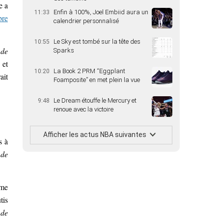
e a
Enfin à 100%, Joel Embiid aura un
11:33
bre
calendrier personnalisé
Le Sky est tombé sur la tête des
10:55
 de
Sparks
 et
La Book 2 PRM “Eggplant
10:20
ait
Foamposite” en met plein la vue
Le Dream étouffe le Mercury et
9:48
renoue avec la victoire
Afficher les actus NBA suivantes
s à
 de
ême
tis
 de