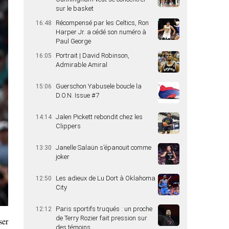
sur le basket
Récompensé par les Celtics, Ron
16:48
Harper Jr. a cédé son numéro à
Paul George
Portrait | David Robinson,
16:05
Admirable Amiral
Guerschon Yabusele boucle la
15:06
D.O.N. Issue #7
Jalen Pickett rebondit chez les
14:14
Clippers
Janelle Salaün s’épanouit comme
13:30
joker
Les adieux de Lu Dort à Oklahoma
12:50
City
Paris sportifs truqués : un proche
12:12
de Terry Rozier fait pression sur
ser
des témoins