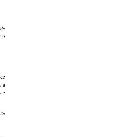
rde
ent
 de
y a
édé
tte