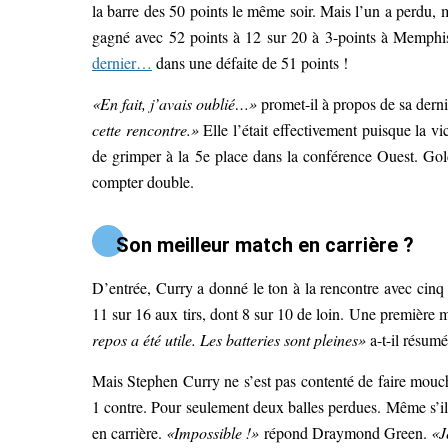
la barre des 50 points le même soir. Mais l’un a perdu, 
gagné avec 52 points à 12 sur 20 à 3-points à Memphis.
dernier…
dans une défaite de 51 points !
«En fait, j’avais oublié…»
promet-il à propos de sa derni
cette rencontre.»
Elle l’était effectivement puisque la vi
de grimper à la 5e place dans la conférence Ouest. Gold
compter double.
Son meilleur match en carrière ?
D’entrée, Curry a donné le ton à la rencontre avec cinq pa
11 sur 16 aux tirs, dont 8 sur 10 de loin. Une première 
repos a été utile. Les batteries sont pleines»
a-t-il résumé
Mais Stephen Curry ne s’est pas contenté de faire mouche
1 contre. Pour seulement deux balles perdues. Même s’il 
en carrière.
«Impossible !»
répond Draymond Green.
«J