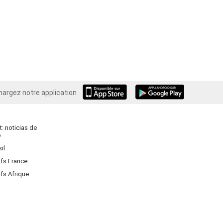
hargez notre application
Android
: noticias de
o
il
ifs France
ifs Afrique