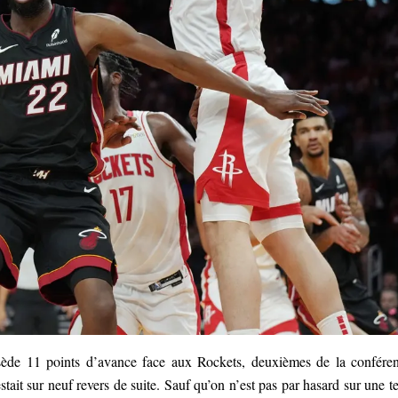
ède 11 points d’avance face aux Rockets, deuxièmes de la confére
tait sur neuf revers de suite. Sauf qu’on n’est pas par hasard sur une te