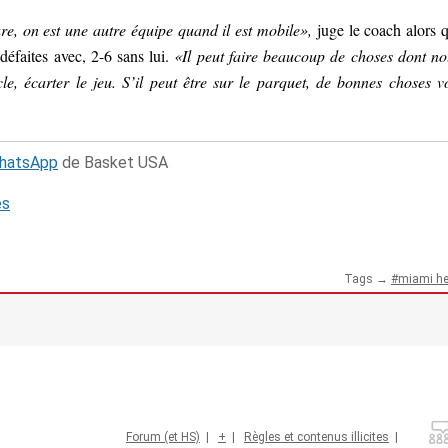
sure, on est une autre équipe quand il est mobile»,
juge le coach alors 
défaites avec, 2-6 sans lui.
«Il peut faire beaucoup de choses dont no
le, écarter le jeu. S’il peut être sur le parquet, de bonnes choses v
WhatsApp
de Basket USA
és
Tags →
miami he
Forum (et HS)
|
+
|
Règles et contenus illicites
|