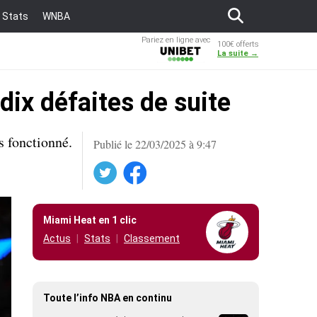
Stats
WNBA
Pariez en ligne avec
100€ offerts
Unibet
La suite →
dix défaites de suite
s fonctionné.
Publié le 22/03/2025 à 9:47
Twitter
Facebook
Miami Heat en 1 clic
Actus
Stats
Classement
Toute l’info NBA en continu