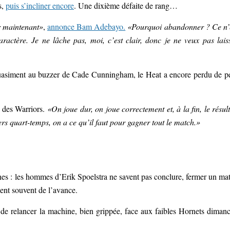
s,
puis s’incliner encore
. Une dixième défaite de rang…
r maintenant»
,
annonce Bam Adebayo.
«Pourquoi abandonner ? Ce n’
ractère. Je ne lâche pas, moi, c’est clair, donc je ne veux pas lais
t quasiment au buzzer de Cade Cunningham, le Heat a encore perdu de p
n des Warriors.
«On joue dur, on joue correctement et, à la fin, le résult
ers quart-temps, on a ce qu’il faut pour gagner tout le match.»
es : les hommes d’Erik Spoelstra ne savent pas conclure, fermer un ma
nnent souvent de l’avance.
de relancer la machine, bien grippée, face aux faibles Hornets diman