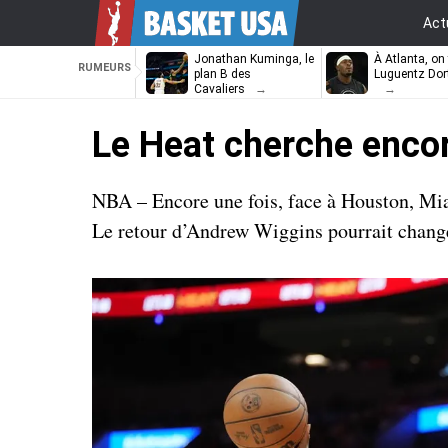
Act
Jonathan Kuminga, le
À Atlanta, on 
RUMEURS
plan B des
Luguentz Dor
Cavaliers
Le Heat cherche encore
NBA – Encore une fois, face à Houston, Miami
Le retour d’Andrew Wiggins pourrait change