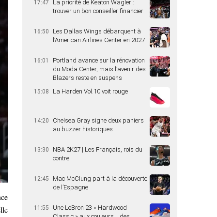
La priorité de Keaton Wagler :
17:47
trouver un bon conseiller financier
Les Dallas Wings débarquent à
16:50
l’American Airlines Center en 2027
Portland avance sur la rénovation
16:01
du Moda Center, mais l’avenir des
Blazers reste en suspens
La Harden Vol.10 voit rouge
15:08
Chelsea Gray signe deux paniers
14:20
au buzzer historiques
NBA 2K27 | Les Français, rois du
13:30
contre
Mac McClung part à la découverte
12:45
de l’Espagne
nce
Une LeBron 23 « Hardwood
lle
11:55
Classic » aux couleurs… des