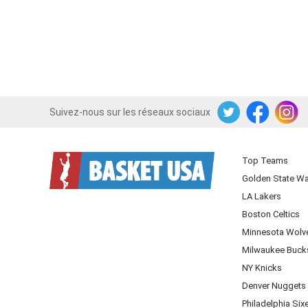
Suivez-nous sur les réseaux sociaux
Twitter
Facebook
Instagram
Top Teams
Golden State Wa
LA Lakers
Boston Celtics
Minnesota Wolv
Milwaukee Buck
NY Knicks
Denver Nuggets
Philadelphia Six