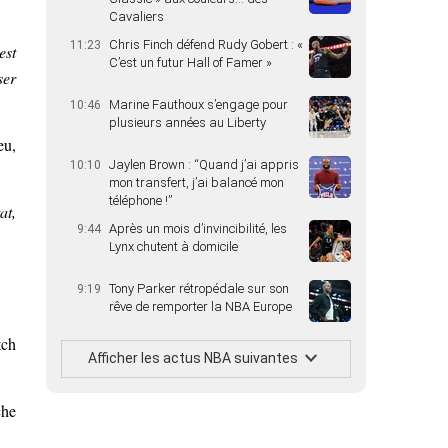
Cavaliers
Chris Finch défend Rudy Gobert : «
11:23
est
C’est un futur Hall of Famer »
ser
Marine Fauthoux s’engage pour
10:46
plusieurs années au Liberty
eu,
Jaylen Brown : “Quand j’ai appris
10:10
mon transfert, j’ai balancé mon
téléphone !”
at,
Après un mois d’invincibilité, les
9:44
Lynx chutent à domicile
Tony Parker rétropédale sur son
9:19
rêve de remporter la NBA Europe
tch
Afficher les actus NBA suivantes
che