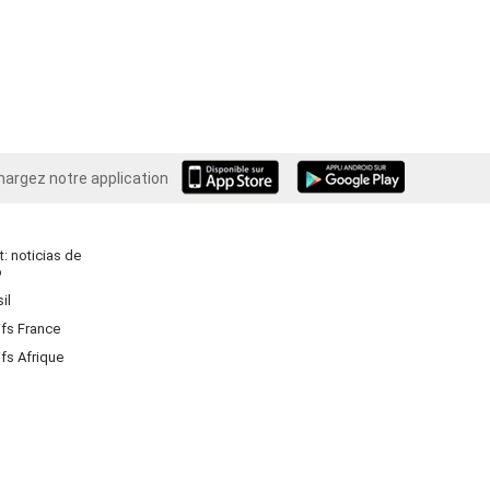
hargez notre application
Android
: noticias de
o
il
ifs France
ifs Afrique