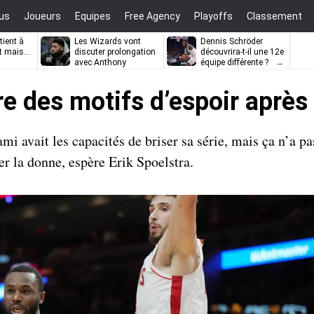
us
Joueurs
Equipes
Free Agency
Playoffs
Classement
tient à
Les Wizards vont
Dennis Schröder
t mais…
discuter prolongation
découvrira-t-il une 12e
avec Anthony
équipe différente ?
Davis
 des motifs d’espoir après 
 avait les capacités de briser sa série, mais ça n’a pa
r la donne, espère Erik Spoelstra.