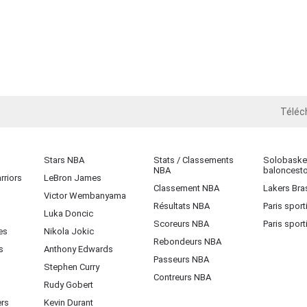
Téléc
iOS
Stars NBA
Stats / Classements
Solobasket
NBA
baloncest
rriors
LeBron James
Classement NBA
Lakers Bras
Victor Wembanyama
Résultats NBA
Paris sport
Luka Doncic
Scoreurs NBA
Paris sport
es
Nikola Jokic
Rebondeurs NBA
s
Anthony Edwards
Passeurs NBA
Stephen Curry
Contreurs NBA
Rudy Gobert
ers
Kevin Durant