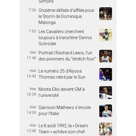
Simons
7:26
Onzième défaite d’affilée pour
le Storm de Dominique
Malonga
7:03
Les Cavaliers cherchent
toujours à transférer Dennis
Schröder
Hier
Portrait | Rashard Lewis, l’un
17:40
des pionniers du “stretch four”
Hier
Le numéro 25 d’Alyssa
16:43
Thomas retiré par le Sun
Hier
Monta Ellis devient GM à
15:39
l’université
Hier
Garrison Mathews s’envole
14:30
pour l’Italie
Hier
Le 8 août 1992, la « Dream
13:45
Team » achève son chef