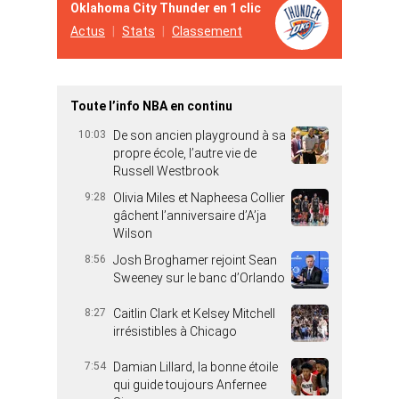
Oklahoma City Thunder en 1 clic
Actus
Stats
Classement
Toute l’info NBA en continu
10:03
De son ancien playground à sa
propre école, l’autre vie de
Russell Westbrook
9:28
Olivia Miles et Napheesa Collier
gâchent l’anniversaire d’A’ja
Wilson
8:56
Josh Broghamer rejoint Sean
Sweeney sur le banc d’Orlando
8:27
Caitlin Clark et Kelsey Mitchell
irrésistibles à Chicago
7:54
Damian Lillard, la bonne étoile
qui guide toujours Anfernee