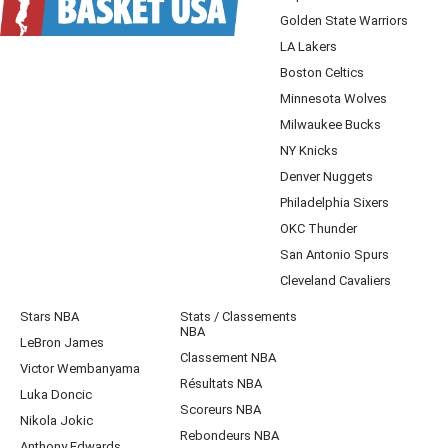
Golden State Warriors
LA Lakers
Boston Celtics
Minnesota Wolves
Milwaukee Bucks
NY Knicks
Denver Nuggets
Philadelphia Sixers
OKC Thunder
San Antonio Spurs
Cleveland Cavaliers
Stars NBA
Stats / Classements
NBA
LeBron James
Classement NBA
Victor Wembanyama
Résultats NBA
Luka Doncic
Scoreurs NBA
Nikola Jokic
Rebondeurs NBA
Anthony Edwards