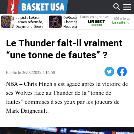
Affi
Pariez en ligne avec
La piste LeBron
DeRozan, Beal,
Kentavious
100€ offerts
Unibet
James refermée,
Thompson… Le
Caldwell-Pope
La suite →
Draymond Green
Heat étudie ses
à retrouver L
va pouvoir rempiler
options
James à
le
à Golden State
Philadelphie ?
Le Thunder fait-il vraiment
men
“une tonne de fautes” ?
Twitter
Facebook
Publié le 26/02/2025 à 16:50
NBA – Chris Finch s’est agacé après la victoire de
ses Wolves face au Thunder de la “tonne de
fautes” commises à ses yeux par les joueurs de
Mark Daigneault.