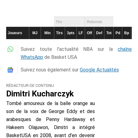
Tirs
Rebonds
Joueurs
MJ
Min
Tirs
3pts
LF
Off
Def
Tot
Pd
Bp
Int
Suivez toute l'actualité NBA sur la
chaîne
WhatsApp
de Basket USA
Suivez nous également sur
Google Actualités
RÉDACTEUR DE CONTENU
Dimitri Kucharczyk
Tombé amoureux de la balle orange au
son de la voix de George Eddy et des
arabesques de Penny Hardaway et
Hakeem Olajuwon, Dimitri a intégré
BasketUSA en 2008, avant d'en devenir