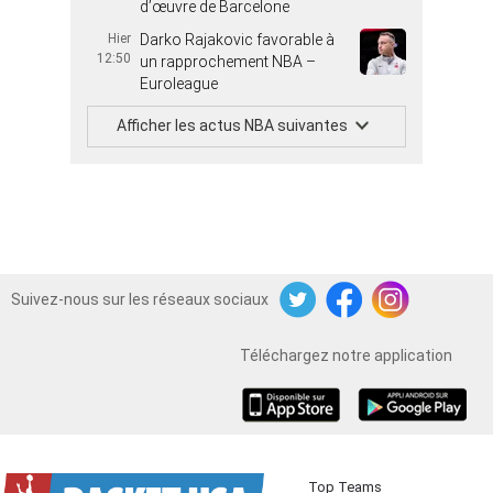
d’œuvre de Barcelone
Hier
Darko Rajakovic favorable à
12:50
un rapprochement NBA –
Euroleague
Afficher les actus NBA suivantes
Suivez-nous sur les réseaux sociaux
Twitter
Facebook
Instagram
Téléchargez notre application
iOS
Android
Top Teams