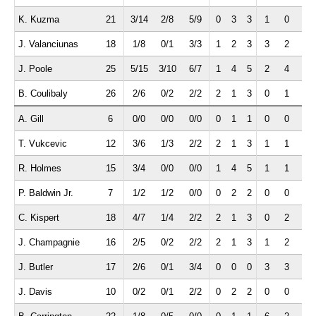
K. Kuzma
21
3/14
2/8
5/9
0
3
3
1
0
0
J. Valanciunas
18
1/8
0/1
3/3
1
2
3
3
2
0
J. Poole
25
5/15
3/10
6/7
1
4
5
2
4
0
B. Coulibaly
26
2/6
0/2
2/2
2
1
3
0
1
0
A. Gill
6
0/0
0/0
0/0
0
1
1
0
0
0
T. Vukcevic
12
3/6
1/3
2/2
2
1
3
1
1
0
R. Holmes
15
3/4
0/0
0/0
1
4
5
1
1
1
P. Baldwin Jr.
7
1/2
1/2
0/0
0
2
2
0
0
0
C. Kispert
18
4/7
1/4
2/2
2
1
3
0
2
1
J. Champagnie
16
2/5
0/2
2/2
2
1
3
1
2
0
J. Butler
17
2/6
0/1
3/4
0
0
0
3
3
0
J. Davis
10
0/2
0/1
2/2
0
2
2
0
0
1