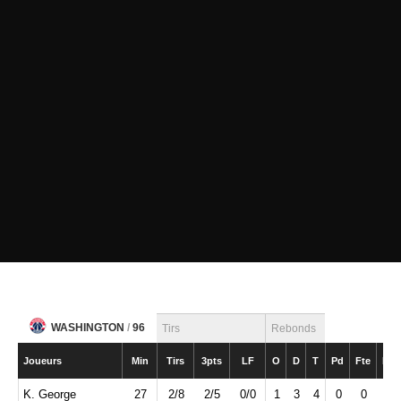
WASHINGTON
/
96
Tirs
Rebonds
Joueurs
Min
Tirs
3pts
LF
O
D
T
Pd
Fte
Int
K. George
27
2/8
2/5
0/0
1
3
4
0
0
1