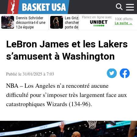
Affi
Pariez en ligne avec
Dennis Schröder
Les Grizzlies
Dwane Casey
100€ offerts
Unibet
découvrira-t-il une
cherchent déjà une
bientôt coach
La suite →
12e équipe
porte de sortie
Rome ?
différente ?
pour D’Angelo
le
Russell
LeBron James et les Lakers
men
s’amusent à Washington
Twitter
Facebook
Publié le 31/01/2025 à 7:03
NBA – Los Angeles n’a rencontré aucune
difficulté pour s’imposer très largement face aux
catastrophiques Wizards (134-96).