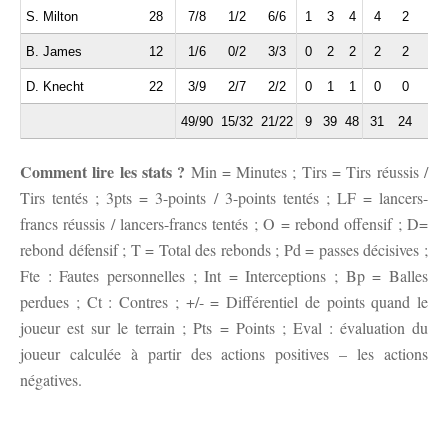
S. Milton
28
7/8
1/2
6/6
1
3
4
4
2
2
B. James
12
1/6
0/2
3/3
0
2
2
2
2
1
D. Knecht
22
3/9
2/7
2/2
0
1
1
0
0
0
49/90
15/32
21/22
9
39
48
31
24
9
Comment lire les stats ?
Min = Minutes ; Tirs = Tirs réussis /
Tirs tentés ; 3pts = 3-points / 3-points tentés ; LF = lancers-
francs réussis / lancers-francs tentés ; O = rebond offensif ; D=
rebond défensif ; T = Total des rebonds ; Pd = passes décisives ;
Fte : Fautes personnelles ; Int = Interceptions ; Bp = Balles
perdues ; Ct : Contres ; +/- = Différentiel de points quand le
joueur est sur le terrain ; Pts = Points ; Eval : évaluation du
joueur calculée à partir des actions positives – les actions
négatives.