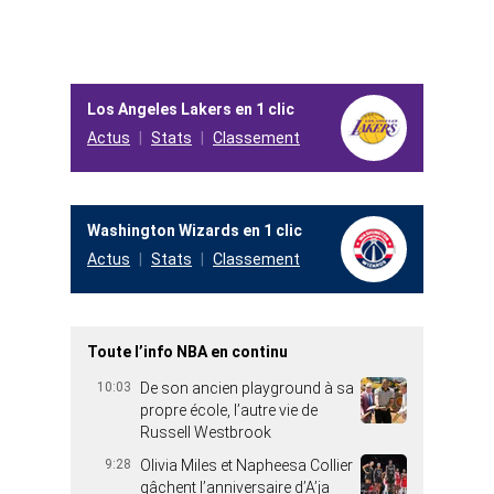
Los Angeles Lakers en 1 clic
Actus
Stats
Classement
Washington Wizards en 1 clic
Actus
Stats
Classement
Toute l’info NBA en continu
10:03
De son ancien playground à sa
propre école, l’autre vie de
Russell Westbrook
9:28
Olivia Miles et Napheesa Collier
gâchent l’anniversaire d’A’ja