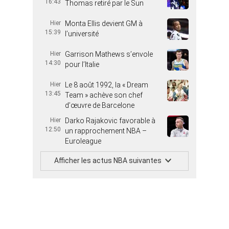
16:43
Thomas retiré par le Sun
Hier
Monta Ellis devient GM à
15:39
l’université
Hier
Garrison Mathews s’envole
14:30
pour l’Italie
Hier
Le 8 août 1992, la « Dream
13:45
Team » achève son chef
d’œuvre de Barcelone
Hier
Darko Rajakovic favorable à
12:50
un rapprochement NBA –
Euroleague
Afficher les actus NBA suivantes