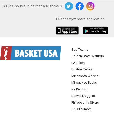
Suivez-nous sur les réseaux sociaux
Twitter
Facebook
Instagram
Téléchargez notre application
iOS
Android
Top Teams
Golden State Warriors
LA Lakers
Boston Celtics
Minnesota Wolves
Milwaukee Bucks
NY Knicks
Denver Nuggets
Philadelphia Sixers
OKC Thunder