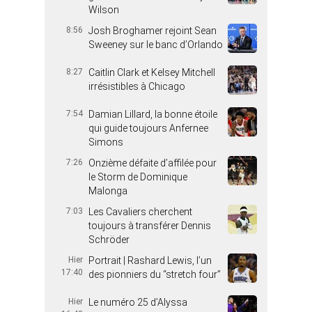
Wilson
8:56
Josh Broghamer rejoint Sean
Sweeney sur le banc d’Orlando
8:27
Caitlin Clark et Kelsey Mitchell
irrésistibles à Chicago
7:54
Damian Lillard, la bonne étoile
qui guide toujours Anfernee
Simons
7:26
Onzième défaite d’affilée pour
le Storm de Dominique
Malonga
7:03
Les Cavaliers cherchent
toujours à transférer Dennis
Schröder
Hier
Portrait | Rashard Lewis, l’un
17:40
des pionniers du “stretch four”
Hier
Le numéro 25 d’Alyssa