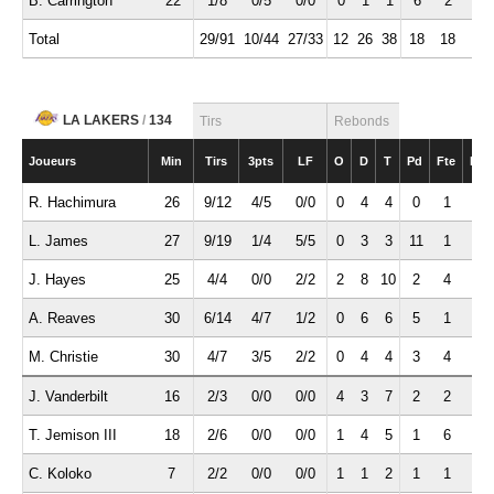
B. Carrington
22
1/8
0/5
0/0
0
1
1
6
2
0
Total
29/91
10/44
27/33
12
26
38
18
18
4
LA LAKERS
/
134
Tirs
Rebonds
Joueurs
Min
Tirs
3pts
LF
O
D
T
Pd
Fte
Int
R. Hachimura
26
9/12
4/5
0/0
0
4
4
0
1
1
L. James
27
9/19
1/4
5/5
0
3
3
11
1
0
J. Hayes
25
4/4
0/0
2/2
2
8
10
2
4
0
A. Reaves
30
6/14
4/7
1/2
0
6
6
5
1
0
M. Christie
30
4/7
3/5
2/2
0
4
4
3
4
1
J. Vanderbilt
16
2/3
0/0
0/0
4
3
7
2
2
4
T. Jemison III
18
2/6
0/0
0/0
1
4
5
1
6
0
C. Koloko
7
2/2
0/0
0/0
1
1
2
1
1
0