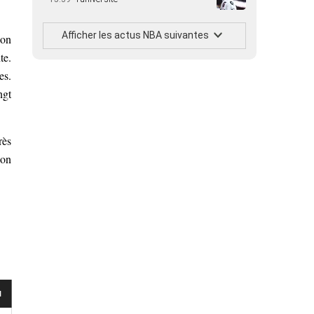
Afficher les actus NBA suivantes
Son
te.
es.
ngt
rès
lon
l