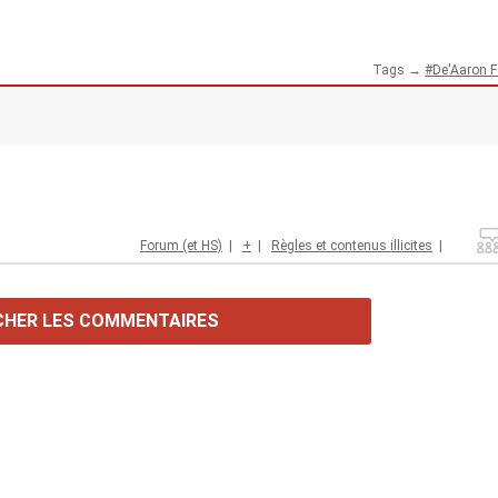
Tags →
De'Aaron 
Forum (et HS)
|
+
|
Règles et contenus illicites
|
CHER LES COMMENTAIRES