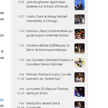
Josh Broghamer rejoint Sean
8:56
Sweeney sur le banc d’Orlando
 un
Caitlin Clark et Kelsey Mitchell
8:27
 en
irrésistibles à Chicago
Damian Lillard, la bonne étoile qui
7:54
azz
guide toujours Anfernee Simons
Onzième défaite d’affilée pour le
7:26
Storm de Dominique Malonga
 le
dan
Les Cavaliers cherchent toujours à
7:03
transférer Dennis Schröder
Portrait | Rashard Lewis, l’un des
Hier
pionniers du “stretch four”
17:40
Le numéro 25 d’Alyssa Thomas
Hier
retiré par le Sun
16:43
aux
Monta Ellis devient GM à
Hier
uis
l’université
15:39