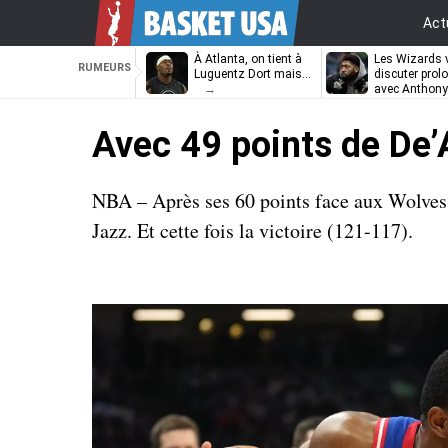
Act
À Atlanta, on tient à
Les Wizards 
RUMEURS
Luguentz Dort mais…
discuter prol
avec Anthony
Davis
Avec 49 points de De’A
NBA – Après ses 60 points face aux Wolves,
Jazz. Et cette fois la victoire (121-117).