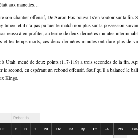
 était aux manettes…
é son chantier offensif, De’Aaron Fox pouvait s’en vouloir sur la fin. 
y-time», et il n’a pas pu tuer le match non plus sur la possession suivan
pas réussi à en profiter, au terme de deux dernières minutes interminabl
ncs et les temps-morts, ces deux dernières minutes ont duré plus de vi
e à Utah, mené de deux points (117-119) à trois secondes de la fin. Ap
r le second, en espérant un rebond offensif. Sauf qu’il a balancé le bal
aux Kings.
Rebonds
LF
O
D
T
Pd
Fte
Int
Bp
Ct
+/-
Pts
Eva