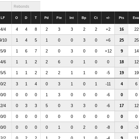
Rebonds
LF
O
D
T
Pd
Fte
Int
Bp
Ct
+/-
Pts
Eva
4/4
4
4
8
2
3
3
2
2
+2
16
22
9/10
1
4
5
1
0
0
3
0
+6
25
25
5/9
1
6
7
2
0
3
0
0
+12
9
14
4/6
1
1
2
2
6
0
1
0
0
18
12
5/5
1
1
2
2
2
1
1
0
-5
19
19
0/2
3
1
4
0
3
1
0
1
-11
4
6
0/0
0
0
0
1
3
0
0
0
-6
0
0
2/4
0
3
3
5
0
3
3
0
-6
17
12
0/0
0
0
0
0
0
0
0
0
0
0
0
0/0
0
0
0
0
1
0
2
0
-8
0
-3
2/2
0
2
2
1
2
0
1
0
-4
9
11