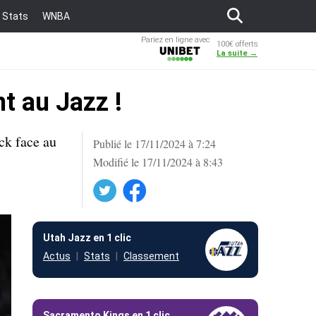
Stats
WNBA
Pariez en ligne avec
100€ offerts
Unibet
La suite →
t au Jazz !
ck face au
Publié le 17/11/2024 à 7:24
Modifié le 17/11/2024 à 8:43
Twitter
Facebook
Utah Jazz en 1 clic
Actus
Stats
Classement
Sacramento Kings en 1 clic