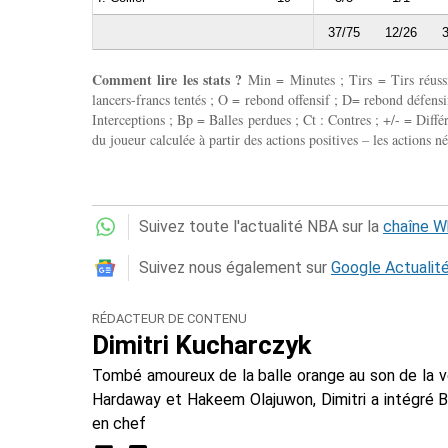
37/75
12/26
3
Comment lire les stats ?
Min = Minutes ; Tirs = Tirs réussis
lancers-francs tentés ; O = rebond offensif ; D= rebond défensif
Interceptions ; Bp = Balles perdues ; Ct : Contres ; +/- = Différ
du joueur calculée à partir des actions positives – les actions né
Suivez toute l'actualité NBA sur la
chaîne 
Suivez nous également sur
Google Actualit
RÉDACTEUR DE CONTENU
Dimitri Kucharczyk
Tombé amoureux de la balle orange au son de la 
Hardaway et Hakeem Olajuwon, Dimitri a intégré 
en chef