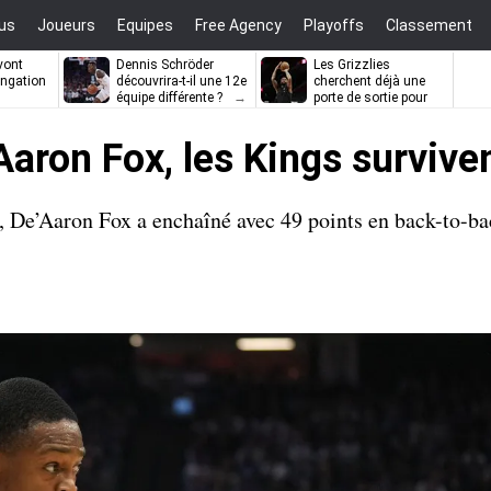
us
Joueurs
Equipes
Free Agency
Playoffs
Classement
vont
Dennis Schröder
Les Grizzlies
ongation
découvrira-t-il une 12e
cherchent déjà une
équipe différente ?
porte de sortie pour
D’Angelo Russell
aron Fox, les Kings surviven
 De’Aaron Fox a enchaîné avec 49 points en back-to-ba