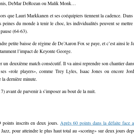
Sabonis, DeMar DeRozan ou Malik Monk…
alors que Lauri Markkanen et ses coéquipiers tiennent la cadence. Dans
s peines du monde à tenir le choc, les individualités peuvent se mettre
a pause (64-63).
re petite baisse de régime de De’Aaron Fox se paye, et c’est ainsi le J
 notamment l’impact de Keyonte George.
iler un deuxième match consécutif. Il va ainsi reprendre son chantier dans
de ses «role players», comme Trey Lyles, Isaac Jones ou encore Jor
 la dernière minute.
7) avant de parvenir à s’imposer au bout de la nuit.
points inscrits en deux jours.
Après 60 points dans la défaite face 
Jazz, pour atteindre le plus haut total au «scoring» sur deux jours dep