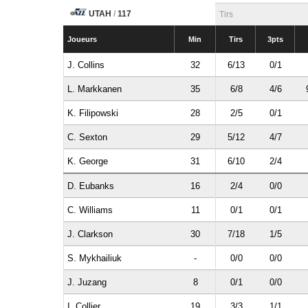
UTAH
/
117
Tirs
Joueurs
Min
Tirs
3pts
J. Collins
32
6/13
0/1
L. Markkanen
35
6/8
4/6
K. Filipowski
28
2/5
0/1
C. Sexton
29
5/12
4/7
K. George
31
6/10
2/4
D. Eubanks
16
2/4
0/0
C. Williams
11
0/1
0/1
J. Clarkson
30
7/18
1/5
S. Mykhailiuk
-
0/0
0/0
J. Juzang
8
0/1
0/0
I. Collier
19
3/3
1/1