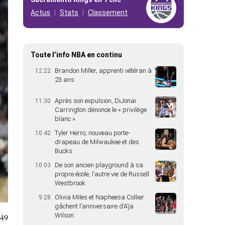
Actus
Stats
Classement
Toute l’info NBA en continu
Brandon Miller, apprenti vétéran à
12:22
23 ans
Après son expulsion, DiJonai
11:30
Carrington dénonce le « privilège
blanc »
Tyler Herro, nouveau porte-
10:42
drapeau de Milwaukee et des
Bucks
De son ancien playground à sa
10:03
propre école, l’autre vie de Russell
Westbrook
Olivia Miles et Napheesa Collier
9:28
gâchent l’anniversaire d’A’ja
Wilson
49