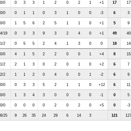
0/0
0
3
3
1
2
0
2
1
+1
17
17
0/0
0
1
1
0
3
1
0
0
-3
6
3
0/0
1
5
6
2
5
1
1
0
+1
5
9
4/19
0
3
3
9
3
2
4
0
+1
49
40
1/2
0
5
5
2
4
1
3
0
0
18
14
0/0
4
1
5
2
2
0
0
1
+4
8
15
1/2
2
1
3
0
2
0
1
0
+2
6
7
2/2
1
1
2
0
4
0
0
1
-2
6
9
0/0
0
3
3
5
2
1
1
0
+12
6
11
0/0
1
3
4
3
0
0
0
0
-1
0
5
0/0
0
0
0
0
2
0
2
0
+5
0
-3
8/25
9
26
35
24
29
6
14
3
121
12