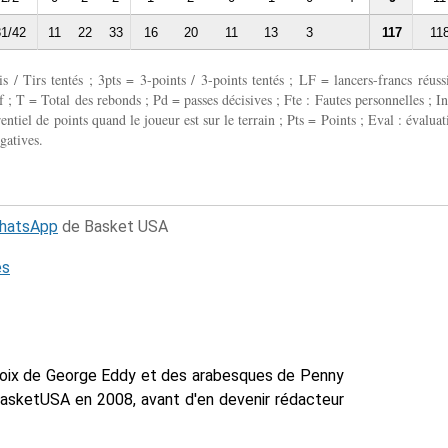
1/42
11
22
33
16
20
11
13
3
117
11
 / Tirs tentés ; 3pts = 3-points / 3-points tentés ; LF = lancers-francs réussi
 ; T = Total des rebonds ; Pd = passes décisives ; Fte : Fautes personnelles ; In
entiel de points quand le joueur est sur le terrain ; Pts = Points ; Eval : évaluat
gatives.
WhatsApp
de Basket USA
és
voix de George Eddy et des arabesques de Penny
BasketUSA en 2008, avant d'en devenir rédacteur