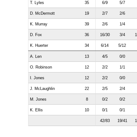
T. Lyles
35
6/9
5/7
D. McDermott
19
2/7
2/6
K. Murray
39
2/6
1/4
D. Fox
36
16/30
3/4
1
K. Huerter
34
6/14
5/12
A. Len
13
4/5
0/0
O. Robinson
12
2/2
1/1
I. Jones
12
2/2
0/0
J. McLaughlin
22
2/5
2/4
M. Jones
8
0/2
0/2
K. Ellis
10
0/1
0/1
42/83
19/41
1