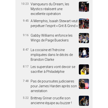
10:23
Vainqueurs du Dream, les
Mystics réalisent une
excellente opération
9:45
A Memphis, Isaiah Stewart veut
perpétuer l’esprit « Grit & Grind »
9:16
Gabby Williams enfonce les
Wings de Paige Bueckers
8:47
La cocaïne et l’héroïne
impliquées dans le décès de
Brandon Clarke
8:17
Les superstars vont devoir se
sacrifier à Philadelphie
7:48
Pas de poursuites judiciaires
pour James Harden après son
arrestation
5:22
Brittney Griner crucifie son
ancienne équipe au buzzer !