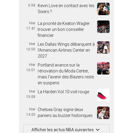
6:58
Kevin Love en contact avec les
Sixers ?
Hier
La priorité de Keaton Wagler :
17:47
trouver un bon conseiller
financier
Hier
Les Dallas Wings débarquent à
16:50
l’American Airlines Center en
2027
Hier
Portland avance sur la
16:01
rénovation du Moda Center,
mais l’avenir des Blazers reste
en suspens
Hier
La Harden Vol.10 voit rouge
15:08
Hier
Chelsea Gray signe deux
14:20
paniers au buzzer historiques
Afficher les actus NBA suivantes