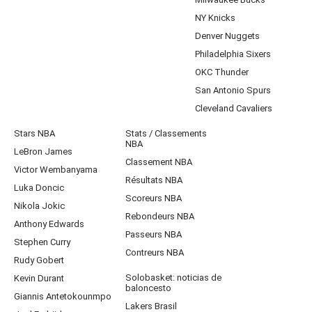
NY Knicks
Denver Nuggets
Philadelphia Sixers
OKC Thunder
San Antonio Spurs
Cleveland Cavaliers
Stars NBA
Stats / Classements
NBA
LeBron James
Classement NBA
Victor Wembanyama
Résultats NBA
Luka Doncic
Scoreurs NBA
Nikola Jokic
Rebondeurs NBA
Anthony Edwards
Passeurs NBA
Stephen Curry
Contreurs NBA
Rudy Gobert
Solobasket: noticias de
Kevin Durant
baloncesto
Giannis Antetokounmpo
Lakers Brasil