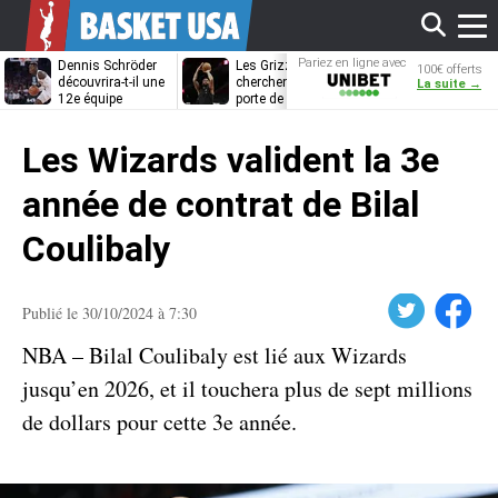
Affi
Pariez en ligne avec
Dennis Schröder
Les Grizzlies
Dwane Casey
100€ offerts
Unibet
découvrira-t-il une
cherchent déjà une
bientôt coach
La suite →
12e équipe
porte de sortie
Rome ?
différente ?
pour D’Angelo
le
Russell
Les Wizards valident la 3e
men
année de contrat de Bilal
Coulibaly
Twitter
Facebook
Publié le 30/10/2024 à 7:30
NBA – Bilal Coulibaly est lié aux Wizards
jusqu’en 2026, et il touchera plus de sept millions
de dollars pour cette 3e année.