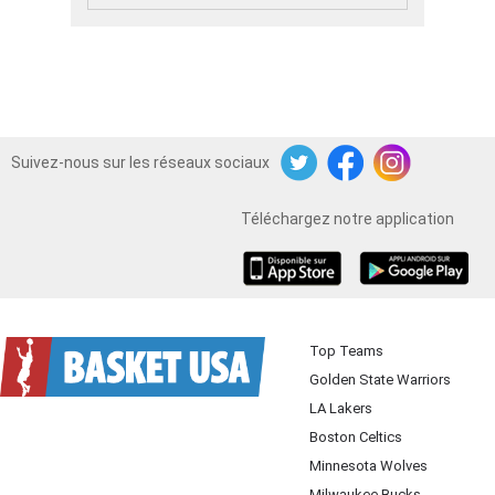
Suivez-nous sur les réseaux sociaux
Twitter
Facebook
Instagram
Téléchargez notre application
iOS
Android
Top Teams
Golden State Warriors
LA Lakers
Boston Celtics
Minnesota Wolves
Milwaukee Bucks