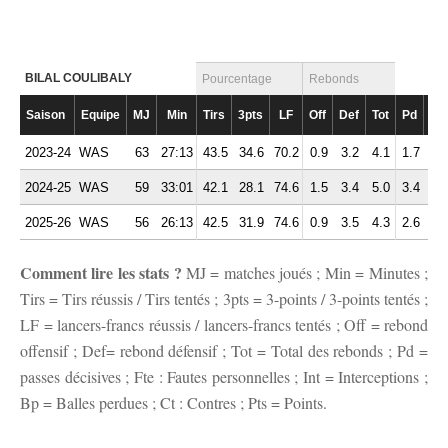
BILAL COULIBALY
Pourcentage
Rebonds
Saison
Equipe
MJ
Min
Tirs
3pts
LF
Off
Def
Tot
Pd
Fte
2023-24
WAS
63
27:13
43.5
34.6
70.2
0.9
3.2
4.1
1.7
2.
2024-25
WAS
59
33:01
42.1
28.1
74.6
1.5
3.4
5.0
3.4
2.
2025-26
WAS
56
26:13
42.5
31.9
74.6
0.9
3.5
4.3
2.6
2.
Comment lire les stats ?
MJ = matches joués ; Min = Minutes ;
Tirs = Tirs réussis / Tirs tentés ; 3pts = 3-points / 3-points tentés ;
LF = lancers-francs réussis / lancers-francs tentés ; Off = rebond
offensif ; Def= rebond défensif ; Tot = Total des rebonds ; Pd =
passes décisives ; Fte : Fautes personnelles ; Int = Interceptions ;
Bp = Balles perdues ; Ct : Contres ; Pts = Points.